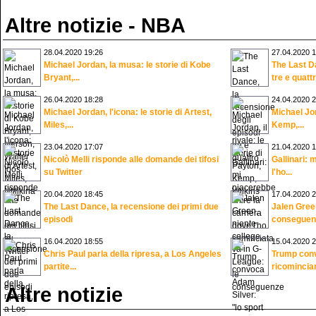
Altre notizie - NBA
28.04.2020 19:26
27.04.2020 1
Michael Jordan, la musa: le storie di Kobe
The Last Da
Bryant,...
tre e quatt
26.04.2020 18:28
24.04.2020 2
Michael Jordan, l'icona: le storie di Artest,
Michael Jord
Miles,...
Kemp,...
23.04.2020 17:07
21.04.2020 1
Nicolò Melli risponde alle domande dei tifosi
Gallinari: 
su Twitter
l'ho...
20.04.2020 18:45
17.04.2020 2
The Last Dance, la recensione dei primi due
Jalen Green
episodi
conseguen
16.04.2020 18:55
15.04.2020 2
Chris Paul parla della ripresa, a Los Angeles
Trump conv
partite...
ricomincia
Altre notizie