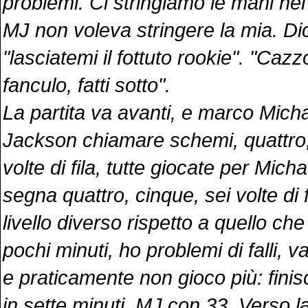
problemi. Ci stringiamo le mani nel
MJ non voleva stringere la mia. Di
"lasciatemi il fottuto rookie". "Cazz
fanculo, fatti sotto".
La partita va avanti, e marco Micha
Jackson chiamare schemi, quattro,
volte di fila, tutte giocate per Mich
segna quattro, cinque, sei volte di f
livello diverso rispetto a quello ch
pochi minuti, ho problemi di falli, 
e praticamente non gioco più: finis
in sette minuti, MJ con 33. Verso la