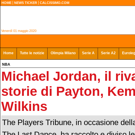
HOME
NEWS TICKER
CALCISSIMO.COM
Venerdì 01 maggio 2020
Home
Tutte le notizie
Olimpia Milano
Serie A
Serie A2
Eurole
NBA
Michael Jordan, il riva
storie di Payton, Kem
Wilkins
The Players Tribune, in occasione dell
The Last Dance, ha raccolto e diviso l