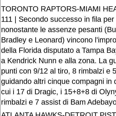
TORONTO RAPTORS-MIAMI HEA
111 | Secondo successo in fila per
nonostante le assenze pesanti (But
Bradley e Leonard) vincono l’impr
della Florida disputato a Tampa Ba
a Kendrick Nunn e alla zona. La gu
punti con 9/12 al tiro, 8 rimbalzi e 5
guidando altri cinque compagni in d
cui i 17 di Dragic, i 15+8+8 di Oly
rimbalzi e 7 assist di Bam Adebay
ATLANTA HAWKS-DETROIT PIST