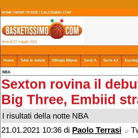
HOME
NEWS TICKER
CALCISSIMO.COM
Venerdì 07 maggio 2021
Home
Tutte le notizie
Olimpia Milano
Serie A
Serie A2
Eurole
NBA
Sexton rovina il debu
Big Three, Embiid str
I risultati della notte NBA
21.01.2021 10:36
di
Paolo Terrasi
Tw