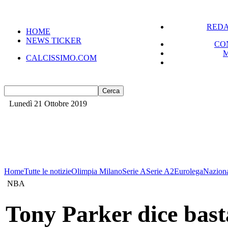
REDA
HOME
NEWS TICKER
CO
CALCISSIMO.COM
Lunedì 21 Ottobre 2019
Home
Tutte le notizie
Olimpia Milano
Serie A
Serie A2
Eurolega
Nazion
NBA
Tony Parker dice bast