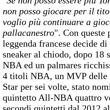
"
Se non posso essere più To
non posso giocare per il tito
voglio più continuare a gioc
pallacanestro
". Con queste p
leggenda francese decide di
sneaker al chiodo, dopo 18 s
NBA ed un palmares ricchiss
4 titoli NBA, un MVP delle f
Star per sei volte, stato nom
quintetto All-NBA quattro vo
secondi quintetti dal 2012 a