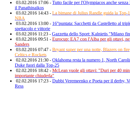
03.02.2016 17:06 -
Tutto facile per l'Olympiacos anche senza
il Panathinaikos
03.02.2016 14:43 -
La bimane di Julius Randle guida la Top-1
NBA
03.02.2016 13:00 -
16°puntata: Sacchetti da Castelletto al tripl
spettacolo e vittorie
03.02.2016 11:23 -
Gazzetta dello Sport: Kalnietis "Milano fi
03.02.2016 09:51 -
Eurocup: EA7 con l'Alba per gli ottavi, ne
Sanders
03.02.2016 07:47 -
Bryant super per una notte, Blazers on fire
Celtics e Rockets
02.02.2016 21:30 -
Oklahoma resta la numero 1, North Carolin
Duke fuori dalla Top-25
02.02.2016 18:42 -
McLean vuole gli ottavi: "Duri per 40 minu
importante chiuderla"
02.02.2016 17:23 -
Dubbi Veremeenko e Poeta per il derby, V
Ress