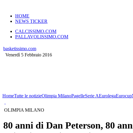
VERSIONE MOBILE
HOME
NEWS TICKER
CALCISSIMO.COM
PALLAVOLISSIMO.COM
basketissimo.com
Venerdì 5 Febbraio 2016
Home
Tutte le notizie
Olimpia Milano
Pagelle
Serie A
Eurolega
Eurocup
OLIMPIA MILANO
80 anni di Dan Peterson, 80 ann