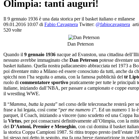
Olimpia: tanti auguri!
Il 9 gennaio 1936 è una data storica per il basket italiano e milanese
09.01.2016 10:07 di
Fabio Cavagnera
Twitter:
@fabiocavagnera
arti
520 volte
Dan Peterson
Quando il
9 gennaio 1936
nacque ad Evanston, una cittadina dell’Illi
nessuno avrebbe immaginato che
Dan Peterson
potesse diventare un
basket italiano. Quella nostra pallacanestro abbracciata nel 1973 a Bo
poi diventare mito a Milano ed essere conosciuto da tutti, anche da chi
spicchi non l’ha seguita o amata, con la famosa pubblicità del
té Lip
ruolo di
commentatore sportivo
praticamente per tutte le principali t
italiane, iniziando dall’NBA, per passare a campionato e coppe euro
il wrestling WWE.
Il “
Mamma, butta la pasta
” nel corso delle telecronache resterà per 
frase a lui legata, così come “
per me numero 1
”. Ed un numero 1 lo è 
parquet, il Coach, iniziando a vincere (uno scudetto ed una Coppa Ita
la
Virtus
, per poi consacrarsi definitivamente all’Olimpia, con la mit
dei
D’Antoni, Premier e Meneghin
, con cui domina il basket italia
la storica Coppa Campioni 1987. Si ritira troppo presto (nell’estate 
lui stesso poi detto in seguito, ma fa una breve riapparizione in panc