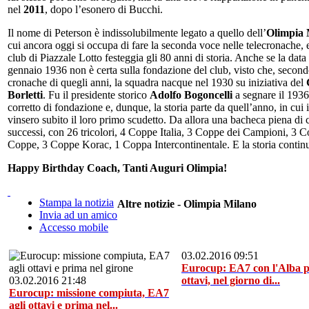
nel
2011
, dopo l’esonero di Bucchi.
Il nome di Peterson è indissolubilmente legato a quello dell’
Olimpia 
cui ancora oggi si occupa di fare la seconda voce nelle telecronache, 
club di Piazzale Lotto festeggia gli 80 anni di storia. Anche se la data
gennaio 1936 non è certa sulla fondazione del club, visto che, second
cronache di quegli anni, la squadra nacque nel 1930 su iniziativa del
Borletti
. Fu il presidente storico
Adolfo Bogoncelli
a segnare il 193
corretto di fondazione e, dunque, la storia parte da quell’anno, in cui 
vinsero subito il loro primo scudetto. Da allora una bacheca piena di 
successi, con 26 tricolori, 4 Coppe Italia, 3 Coppe dei Campioni, 3 C
Coppe, 3 Coppe Korac, 1 Coppa Intercontinentale. E la storia cont
Happy Birthday Coach, Tanti Auguri Olimpia!
Stampa la notizia
Altre notizie - Olimpia Milano
Invia ad un amico
Accesso mobile
03.02.2016 09:51
Eurocup: EA7 con l'Alba pe
03.02.2016 21:48
ottavi, nel giorno di...
Eurocup: missione compiuta, EA7
agli ottavi e prima nel...