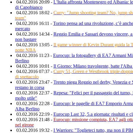
04.02.2016 20:09 -
L'Italia affronta Montenegro ed Albania: l
di Capobianco
04.02.2016 18:02 -
Curry: "Jump shooting team? No, jump s
team"
04.02.2016 16:11 -
Torino pensa ad una rivoluzione, c’è anche
mercato
04.02.2016 14:34 -
Reggio Emilia e Sassari devono vincere, 
non bastare
04.02.2016 13:05 -
Il game winner di Kevin Durant guida la 
notte NBA
04.02.2016 11:23 -
Eurocup: la fotogallery di EA7 Armani M
Berlino
04.02.2016 10:01 -
Il Giorno: Milano travolgente, batte l'Alba
04.02.2016 07:37 -
Curry 51, Green e Westbrook triple-doppie
di spettacolo
03.02.2016 23:47 -
Trento piega Reggio nel derby, Venezia e 
restano in corsa
03.02.2016 22:37 -
Repesa: "Felici per il passaggio del turno,
molto utile"
03.02.2016 22:28 -
Eurocup: le pagelle di EA7 Emporio Arma
Alba Berlino
03.02.2016 22:19 -
Eurocup Last 32, 5.a giornata: risultati e cl
03.02.2016 21:48 -
Eurocup: missione compiuta, EA7 agli ott
nel girone
03.02.2016 19:32 -
I Warriors: "Toglieteci tutto, ma non il PB