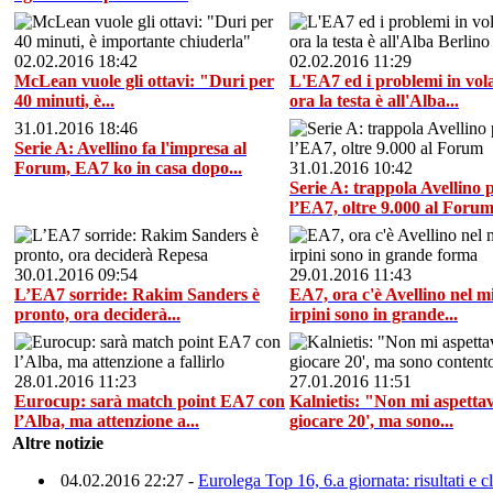
02.02.2016 18:42
02.02.2016 11:29
McLean vuole gli ottavi: "Duri per
L'EA7 ed i problemi in vol
40 minuti, è...
ora la testa è all'Alba...
31.01.2016 18:46
Serie A: Avellino fa l'impresa al
Forum, EA7 ko in casa dopo...
31.01.2016 10:42
Serie A: trappola Avellino 
l’EA7, oltre 9.000 al Foru
30.01.2016 09:54
29.01.2016 11:43
L’EA7 sorride: Rakim Sanders è
EA7, ora c'è Avellino nel mi
pronto, ora deciderà...
irpini sono in grande...
28.01.2016 11:23
27.01.2016 11:51
Eurocup: sarà match point EA7 con
Kalnietis: "Non mi aspettav
l’Alba, ma attenzione a...
giocare 20', ma sono...
Altre notizie
04.02.2016 22:27 -
Eurolega Top 16, 6.a giornata: risultati e c