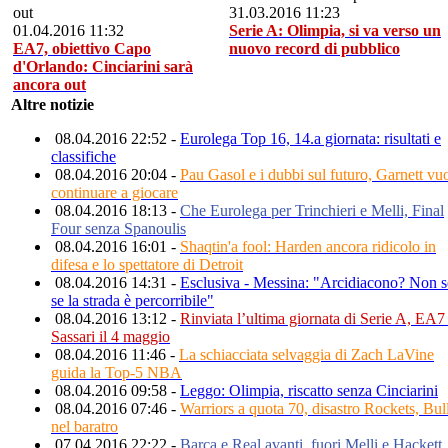
31.03.2016 11:23
01.04.2016 11:32
Serie A: Olimpia, si va verso un
EA7, obiettivo Capo
nuovo record di pubblico
d'Orlando: Cinciarini sarà
ancora out
Altre notizie
08.04.2016 22:52 -
Eurolega Top 16, 14.a giornata: risultati e
classifiche
08.04.2016 20:04 -
Pau Gasol e i dubbi sul futuro, Garnett vu
continuare a giocare
08.04.2016 18:13 -
Che Eurolega per Trinchieri e Melli, Final
Four senza Spanoulis
08.04.2016 16:01 -
Shaqtin'a fool: Harden ancora ridicolo in
difesa e lo spettatore di Detroit
08.04.2016 14:31 -
Esclusiva - Messina: "Arcidiacono? Non 
se la strada è percorribile"
08.04.2016 13:12 -
Rinviata l’ultima giornata di Serie A, EA7
Sassari il 4 maggio
08.04.2016 11:46 -
La schiacciata selvaggia di Zach LaVine
guida la Top-5 NBA
08.04.2016 09:58 -
Leggo: Olimpia, riscatto senza Cinciarini
08.04.2016 07:46 -
Warriors a quota 70, disastro Rockets, Bul
nel baratro
07.04.2016 22:22 -
Barça e Real avanti, fuori Melli e Hackett,