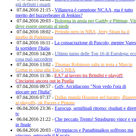
già definiti i quarti
07.04.2016 21:15 -
Villanova è campione NCAA, ma è tutto
merito del buzzerbeater di Jenkins?
07.04.2016 20:03 -
Bologna in ansia per Gaddy e Pittman, Vit
deve essere operato al piede
07.04.2016 18:02 -
Periodo nero in NBA, Jerry Sloan ha il
morbo di Parkinson
07.04.2016 16:11 -
La consacrazione di Pascolo, mentre Vare
fa sorridere l'Italia
07.04.2016 14:28 -
Ultimo turno delle Top 16 di Eurolega: ec
cosa può succedere
07.04.2016 13:02 -
Thomas Robinson salta in testa a Marcin
Gortat in cima alla Top-5 NBA
07.04.2016 11:36 -
EA7 al lavoro tra Brindisi e playoff:
Cinciarini ancora out in Puglia
07.04.2016 09:57 -
GdS: Arcidiacono "Non vedo l'ora di
giocare per l'Italia"
07.04.2016 07:37 -
Dallas manda Houston nel baratro, Blazer
ai playoffs, ok Pacers e Pistons
06.04.2016 23:36 -
Eurocup, semifinali ritorno: risultati e diret
tv
06.04.2016 21:22 -
Che peccato Trento! Strasburgo vince e va
in finale
06.04.2016 20:03 -
Olympiacos e Panathinaikos soffrono ma
vincono, retrocede il Kavala