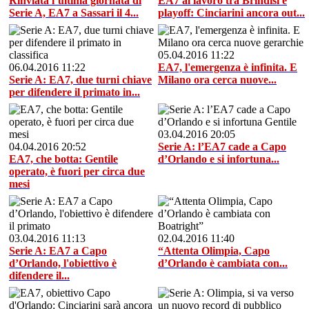
Rinviata l’ultima giornata di
EA7 al lavoro tra Brindisi e
Serie A, EA7 a Sassari il 4...
playoff: Cinciarini ancora out...
05.04.2016 11:22
06.04.2016 11:22
EA7, l'emergenza è infinita. E
Serie A: EA7, due turni chiave
Milano ora cerca nuove...
per difendere il primato in...
03.04.2016 20:05
04.04.2016 20:52
Serie A: l’EA7 cade a Capo
EA7, che botta: Gentile
d’Orlando e si infortuna...
operato, è fuori per circa due
mesi
03.04.2016 11:13
02.04.2016 11:40
Serie A: EA7 a Capo
“Attenta Olimpia, Capo
d’Orlando, l'obiettivo è
d’Orlando è cambiata con...
difendere il...