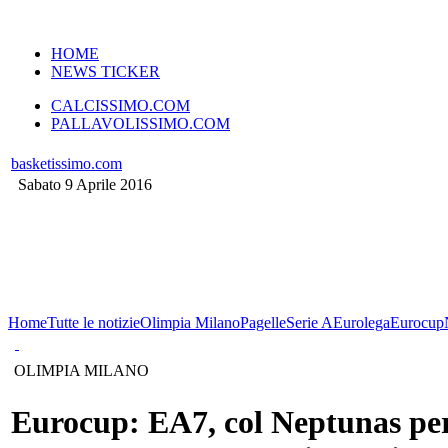
VERSIONE MOBILE
HOME
NEWS TICKER
CALCISSIMO.COM
PALLAVOLISSIMO.COM
basketissimo.com
Sabato 9 Aprile 2016
Home
Tutte le notizie
Olimpia Milano
Pagelle
Serie A
Eurolega
Eurocup
OLIMPIA MILANO
Eurocup: EA7, col Neptunas pe