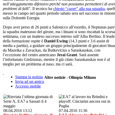
nell’atteggiamento difensivo perché non possiamo permetterci di ave
problemi di falli
”. Il tecnico ha
chiesto “
cuore
” alla sua squadra
, quel
messo in campo nel quarto periodo sabato sera nel successo in rimont
sulla Dolomiti Energia.
Dopo aver perso di 26 punti a Salonicco all’esordio, il Neptunas par
la squadra materasso del girone, ma i lituani si sono riscattati la scorsa
settimana, con un inatteso successo interno sull’Alba Berlino. Il leade
della formazione ospite è
Daniel Ewing
(14.3 punti e 3.6 assist di
media a partita), a guidare un gruppo principalmente di giocatori litua
da Mazeika a Zavackas, da Butkevicius a Saraskauskas, con
l’eccezione del centro americano
Jerai Grant
. Sarà assente
l’infortunato Girdziunas, mentre il già citato Saraskauskas non è al
meglio per un problema al naso, ma ci sarà.
Stampa la notizia
Altre notizie - Olimpia Milano
Invia ad un amico
Accesso mobile
08.04.2016 13:12
07.04.2016 11:36