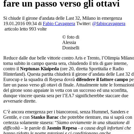
fare un passo verso gli ottavi
Si chiude il girone d'andata delle Last 32, Milano in emergenza
19.01.2016 09:34 di
Fabio Cavagnera
Twitter:
@fabiocavagnera
articolo letto 993 volte
© foto di
Alessia
Doniselli
Reduce dalle due belle vittorie contro Aris e Trento, l’Olimpia Milan
torna subito in campo questa sera, chiudendo il tris di gare interne,
contro il
Neptunas Klaipeda
(ore 20, diretta Sportitalia e Radio
Hinterland). Questa partita chiuderà il girone d’andata delle Last 32 d
Eurocup e la squadra di Repesa dovrà
difendere il fattore campo
pe
fare un passo verso gli ottavi di finale. Attualmente tutte le formazioni
del girone sono appaiate in vetta con un successo ed una sconfitta,
dunque vincere questa sera per l’EA7 significherebbe staccare due
avversarie dirette.
C’è ancora emergenza per i biancorossi, senza Hummel, Sanders e
Gentile, e con
Stanko Barac
che potrebbe rientrare, ma si saprà con
certezza solamente stasera: “
Siamo ovviamente in una situazione di
difficoltà
– le parole di
Jasmin Repesa
-
a causa degli infortuni che
hanno ridotto le nostre rotazioni e ci condizionano anche