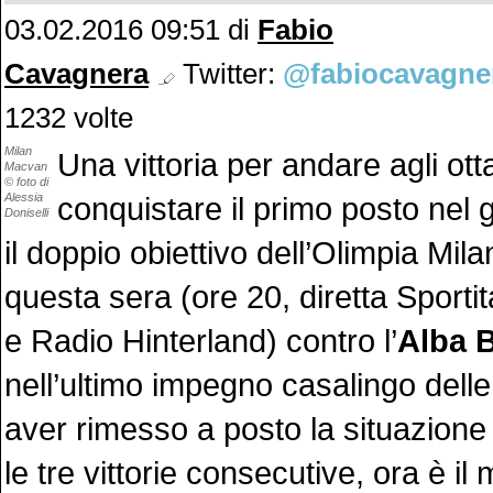
03.02.2016 09:51 di
Fabio
Cavagnera
Twitter:
@fabiocavagne
1232 volte
Milan
Una vittoria per andare agli otta
Macvan
© foto di
Alessia
conquistare il primo posto nel 
Doniselli
il doppio obiettivo dell’Olimpia Mila
questa sera (ore 20, diretta Sportit
e Radio Hinterland) contro l’
Alba B
nell’ultimo impegno casalingo dell
aver rimesso a posto la situazione
le tre vittorie consecutive, ora è i