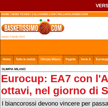
VERS
HOME
NEWS TICKER
CALCISSIMO.COM
PALLAVOLISSIMO.COM
Sabato 9 Aprile 2016
Home
Tutte le notizie
Olimpia Milano
Pagelle
Serie A
Euroleg
OLIMPIA MILANO
Eurocup: EA7 con l'Al
ottavi, nel giorno di
I biancorossi devono vincere per passar