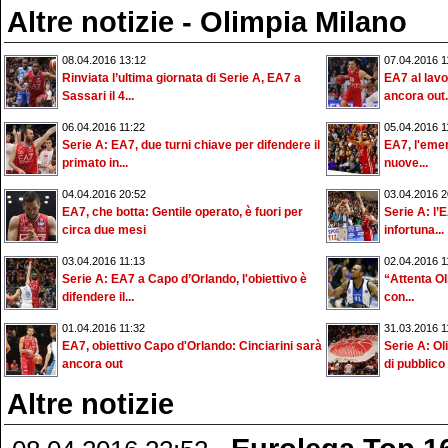
Altre notizie - Olimpia Milano
08.04.2016 13:12
07.04.2016 1
Rinviata l’ultima giornata di Serie A, EA7 a
EA7 al lavor
Sassari il 4...
ancora out.
06.04.2016 11:22
05.04.2016 1
Serie A: EA7, due turni chiave per difendere il
EA7, l'emer
primato in...
nuove...
04.04.2016 20:52
03.04.2016 2
EA7, che botta: Gentile operato, è fuori per
Serie A: l’
circa due mesi
infortuna...
03.04.2016 11:13
02.04.2016 1
Serie A: EA7 a Capo d’Orlando, l'obiettivo è
“Attenta O
difendere il...
con...
01.04.2016 11:32
31.03.2016 1
EA7, obiettivo Capo d'Orlando: Cinciarini sarà
Serie A: Ol
ancora out
di pubblico
Altre notizie