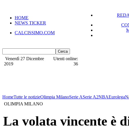
REDA
HOME
NEWS TICKER
CO
CALCISSIMO.COM
Venerdì 27 Dicembre
Utenti online:
2019
36
Home
Tutte le notizie
Olimpia Milano
Serie A
Serie A2
NBA
Eurolega
N
OLIMPIA MILANO
La volata vincente è d