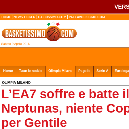
VERS
HOME
NEWS TICKER
CALCISSIMO.COM
PALLAVOLISSIMO.COM
Sabato 9 Aprile 2016
Home
Tutte le notizie
Olimpia Milano
Pagelle
Serie A
Euroleg
OLIMPIA MILANO
L’EA7 soffre e batte i
Neptunas, niente Copp
per Gentile