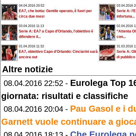
04.04.2016 20:52
03.04.2016 2
EA7, che botta: Gentile operato, è fuori per
Serie A: l’
circa due mesi
infortuna...
03.04.2016 11:13
02.04.2016 1
Serie A: EA7 a Capo d’Orlando, l'obiettivo è
“Attenta O
difendere il...
con...
01.04.2016 11:32
31.03.2016 1
EA7, obiettivo Capo d'Orlando: Cinciarini sarà
Serie A: Ol
ancora out
di pubblico
Altre notizie
Eurolega Top 16
08.04.2016 22:52 -
giornata: risultati e classifiche
Pau Gasol e i d
08.04.2016 20:04 -
Garnett vuole continuare a gioc
Che Eurolega pe
08.04.2016 18:13 -