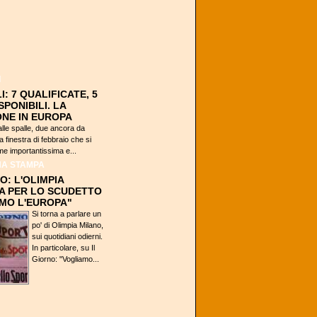
I
: 7 QUALIFICATE, 5
SPONIBILI. LA
ONE IN EUROPA
 alle spalle, due ancora da
a finestra di febbraio che si
e importantissima e...
A STAMPA
O: L'OLIMPIA
A PER LO SCUDETTO
MO L'EUROPA"
Si torna a parlare un
po' di Olimpia Milano,
sui quotidiani odierni.
In particolare, su Il
Giorno: "Vogliamo...