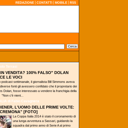
REDAZIONE
CONTATTI
MOBILE
RSS
olo Terrasi
 IN VENDITA? 100% FALSO" DOLAN
CE LE VOCI
o podcast settimanale, il giornalista Bill Simmons aveva
 diverse fonti gli avessero confidato che il propretario dei
s Dolan, fosse interessato a vendere la franchigia della
"Non c'è nient...
ALIA
di Fabio Cavagnera
DIENER, L’UOMO DELLE PRIME VOLTE:
 CREMONA” [FOTO]
La Coppa Italia 2014 è stato il coronamento di
una lunga avventura a Sassari, guidando la
squadra dal primo anno di Serie A al primo