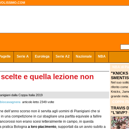
VOLISSIMO.COM
Pagelle
Serie A
Eurolega
Serie A2
Nazionale
NBA
NBA
di Pa
"KNICKS
 scelte e quella lezione non
SMENTIS
Nel suo solit
riferito come
Knicks, Jame
anigiani dalla Coppa Italia 2019
grande mela. 
COPPA IT
biocavagnera
articolo letto 2349 volte
TRAVIS 
one dell’anno scorso non è servita agli uomini di Pianigiani che si
“L’MVP?
e, in una competizione in cui sbagliare una partita equivale a fallire
 biancorossi non erano scesi letteralmente in campo, in questa
la pratica Bologna
a loro piacimento
, supportati da un avvio subito a