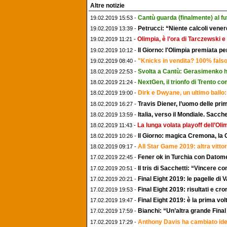
Altre notizie
Cantù guarda (finalmente) al fu
19.02.2019 15:53 -
Petrucci: “Niente calcoli vener
19.02.2019 13:39 -
Olimpia, è l’ora di Tarczewski e
19.02.2019 11:21 -
Il Giorno: l'Olimpia premiata p
19.02.2019 10:12 -
"Knicks in vendita? 100% falso
19.02.2019 08:40 -
Svolta a Cantù: Gerasimenko ha
18.02.2019 22:53 -
NextGen, il trionfo di Trento com
18.02.2019 21:24 -
Dirk e Dwyane, un ultimo ballo
18.02.2019 19:00 -
Travis Diener, l’uomo delle p
18.02.2019 16:27 -
Italia, verso il Mondiale. Sacche
18.02.2019 13:59 -
La lunga volata playoff dell’Ol
18.02.2019 11:43 -
Il Giorno: magica Cremona, la C
18.02.2019 10:26 -
All Star Game 2019: altra vitt
18.02.2019 09:17 -
Fener ok in Turchia con Dato
17.02.2019 22:45 -
Il tris di Sacchetti: “Vincere 
17.02.2019 20:51 -
Final Eight 2019: le pagelle d
17.02.2019 20:21 -
Final Eight 2019: risultati e cr
17.02.2019 19:53 -
Final Eight 2019: è la prima vo
17.02.2019 19:47 -
Bianchi: “Un’altra grande Final
17.02.2019 17:59 -
Anthony Davis ha cambiato id
17.02.2019 17:29 -