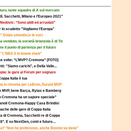
turo, tante squadre di A sul mercato
dì. Sacchetti, Milano e l’Europeo 2021”
 Nedovic: “Sono abili ed arruolati”
er lo scudetto "Vogliamo l'Europa"
" Dolan smentisce le voci
 venduto, la società brianzola è di Tic
e il punto di partenza per il futuro
: "L'NBA è in buone mani"
rime volte: “L’MVP? Cremona” [FOTO]
tti: "Siamo carichi", e Della Valle...
impia: le gare al Forum per sognare
oppa Italia è tua
oria in rimonta per LeBron, Durant MVP
me MVP, bene Barça, Rytas e Bamberg
con Cremona ha un sapore speciale”
i Vanoli Cremona-Happy Casa Brindisi
onache delle gare di Coppa Italia
lta di Cremona, Sacchetti re di Coppa
 8”. E su NextGen, conti e futuro…
ea? "Non ho preferenze, anche Boston va bene"