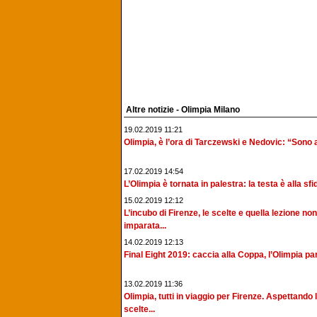
Altre notizie - Olimpia Milano
19.02.2019 11:21
Olimpia, è l’ora di Tarczewski e Nedovic: “Sono ab
17.02.2019 14:54
L’Olimpia è tornata in palestra: la testa è alla sfid
15.02.2019 12:12
L’incubo di Firenze, le scelte e quella lezione non
imparata...
14.02.2019 12:13
Final Eight 2019: caccia alla Coppa, l’Olimpia par
13.02.2019 11:36
Olimpia, tutti in viaggio per Firenze. Aspettando 
scelte...