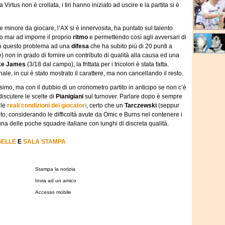
Virtus non è crollata, i tiri hanno iniziato ad uscire e la partita si è
 minore da giocare, l’AX si è innervosita, ha puntato sul talento
do mai ad imporre il proprio
ritmo
e permettendo così agli avversari di
ito questo problema ad una
difesa
che ha subito più di 20 punti a
) non in grado di fornire un contributo di qualità alla causa ed una
ke James
(3/18 dal campo), la frittata per i tricolori è stata fatta.
le, in cui è stato mostrato il carattere, ma non cancellando il resto.
simo, ma con il dubbio di un cronometro partito in anticipo se non c’è
discutere le scelte di
Pianigiani
sul turnover. Parlare dopo è sempre
 le
reali condizioni dei giocatori
, certo che un
Tarczewski
(seppur
o, considerando le difficoltà avute da Omic e Burns nel contenere i
una delle poche squadre italiane con lunghi di discreta qualità.
GELLE
E
SALA STAMPA
Stampa la notizia
Invia ad un amico
Accesso mobile