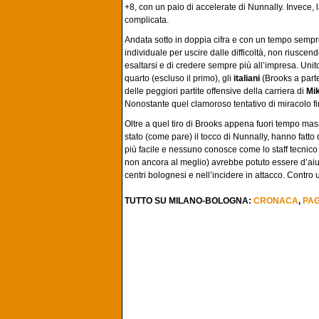
+8, con un paio di accelerate di Nunnally. Invece, la 
complicata.
Andata sotto in doppia cifra e con un tempo sempre
individuale per uscire dalle difficoltà, non riuscen
esaltarsi e di credere sempre più all’impresa. Un
quarto (escluso il primo), gli
italiani
(Brooks a parte
delle peggiori partite offensive della carriera di
Mi
Nonostante quel clamoroso tentativo di miracolo fina
Oltre a quel tiro di Brooks appena fuori tempo mas
stato (come pare) il tocco di Nunnally, hanno fatto 
più facile e nessuno conosce come lo staff tecnico
non ancora al meglio) avrebbe potuto essere d’aiut
centri bolognesi e nell’incidere in attacco. Contro 
TUTTO SU MILANO-BOLOGNA:
CRONACA
,
PA