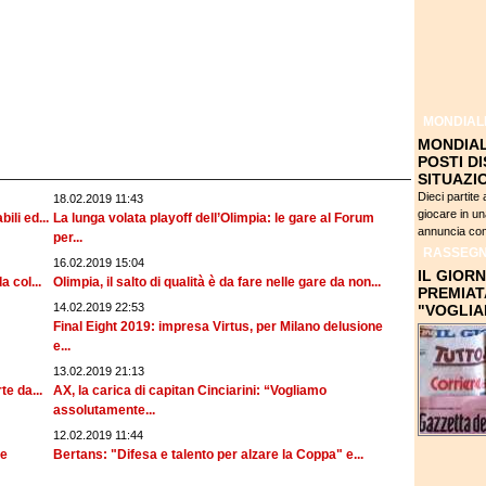
MONDIAL
MONDIALI
POSTI DI
SITUAZI
Dieci partite
18.02.2019 11:43
giocare in un
ili ed...
La lunga volata playoff dell’Olimpia: le gare al Forum
annuncia com
per...
RASSEGN
16.02.2019 15:04
IL GIORN
a col...
Olimpia, il salto di qualità è da fare nelle gare da non...
PREMIAT
14.02.2019 22:53
"VOGLIA
Final Eight 2019: impresa Virtus, per Milano delusione
e...
13.02.2019 21:13
te da...
AX, la carica di capitan Cinciarini: “Vogliamo
assolutamente...
12.02.2019 11:44
le
Bertans: "Difesa e talento per alzare la Coppa" e...