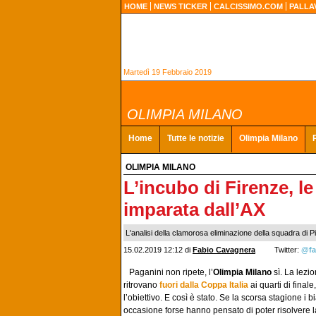
HOME
NEWS TICKER
CALCISSIMO.COM
PALLA
Martedì 19 Febbraio 2019
OLIMPIA MILANO
Home
Tutte le notizie
Olimpia Milano
OLIMPIA MILANO
L’incubo di Firenze, le
imparata dall’AX
L'analisi della clamorosa eliminazione della squadra di Pi
15.02.2019 12:12
di
Fabio Cavagnera
Twitter:
@fa
Paganini non ripete, l’
Olimpia Milano
sì. La lezi
ritrovano
fuori dalla Coppa Italia
ai quarti di final
l’obiettivo. E così è stato. Se la scorsa stagione i
occasione forse hanno pensato di poter risolvere 