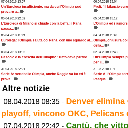
07.04.2018 13:07
06.04.2018 13:04
Un’Eurolega insufficiente, ma da cui l’Olimpia può
Proli: “Il bilancio eur
provare a...
05.04.2018 22:52
05.04.2018 15:12
L’Eurolega di Milano si chiude con la beffa: il Pana
L’Olimpia ed i rumors
passa...
05.04.2018 11:23
04.04.2018 11:48
Eurolega: l'Olimpia saluta col Pana, con uno sguardo al...
Olimpia, chiusura col
della...
03.04.2018 13:02
02.04.2018 12:43
Pascolo e la crescita dell'Olimpia: "Tutto deve partire...
Un’Olimpia sempre pi
per il...
31.03.2018 22:21
31.03.2018 11:11
Serie A: settebello Olimpia, anche Reggio va ko ed è
Serie A: l’Olimpia to
prova...
Pasqua...
Altre notizie
Denver elimina 
08.04.2018 08:35 -
playoff, vincono OKC, Pelicans 
Cantù, che vitto
07.04.2018 22:42 -