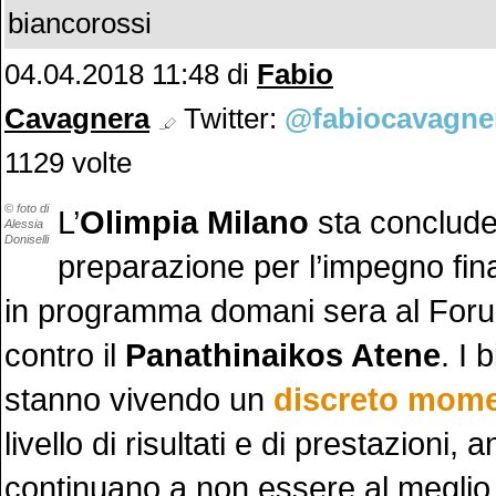
biancorossi
04.04.2018 11:48
di
Fabio
Cavagnera
Twitter:
@fabiocavagne
1129 volte
© foto di
L’
Olimpia Milano
sta conclude
Alessia
Doniselli
preparazione per l’impegno fina
in programma domani sera al Foru
contro il
Panathinaikos Atene
. I 
stanno vivendo un
discreto mome
livello di risultati e di prestazioni,
continuano a non essere al meglio,