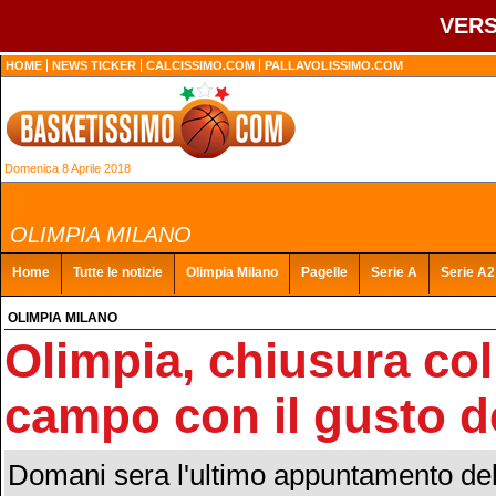
VERS
HOME
NEWS TICKER
CALCISSIMO.COM
PALLAVOLISSIMO.COM
Domenica 8 Aprile 2018
OLIMPIA MILANO
Home
Tutte le notizie
Olimpia Milano
Pagelle
Serie A
Serie A2
OLIMPIA MILANO
Olimpia, chiusura col
campo con il gusto de
Domani sera l'ultimo appuntamento dell