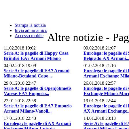
Stampa la notizia
Invia ad un amico
Altre notizie - Pag
Accesso mobile
11.02.2018 19:02
09.02.2018 21:07
Serie A: le pagelle di Happy Casa
Eurolega: le pagelle di 
Brindisi-EA7 Armani Milano
Belgrado-AX Armani..
04.02.2018 19:09
01.02.2018 21:16
Serie A: le pagelle di EA7 Armani
Eurolega: le pagelle d
Milano-Betaland Capo...
Armani Exchange Mil
29.01.2018 22:47
26.01.2018 22:57
Serie A: le pagelle di Openjobmetis
Eurolega: le pagelle d
Varese-EA7 Emporio...
Exchange Milano-Macca
22.01.2018 22:58
19.01.2018 22:44
Serie A: le pagelle di EA7 Emporio
Eurolega: le pagelle di
Armani Milano-Vanoli...
AX Armani Exchange..
17.01.2018 22:43
14.01.2018 23:13
Eurolega: le pagelle di AX Armani
Serie A: le pagelle di
Exchange Milano-Unicaja...
Armani Milano-Umana.