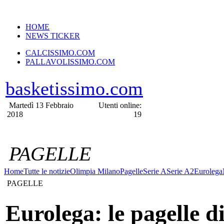
VERSIONE MOBILE
HOME
NEWS TICKER
CALCISSIMO.COM
PALLAVOLISSIMO.COM
basketissimo.com
Martedì 13 Febbraio
Utenti online:
2018
19
PAGELLE
Home
Tutte le notizie
Olimpia Milano
Pagelle
Serie A
Serie A2
Eurolega
PAGELLE
Eurolega: le pagelle di