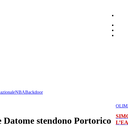
azionale
NBA
Backdoor
OLIM
SIM
 e Datome stendono Portorico
L’E