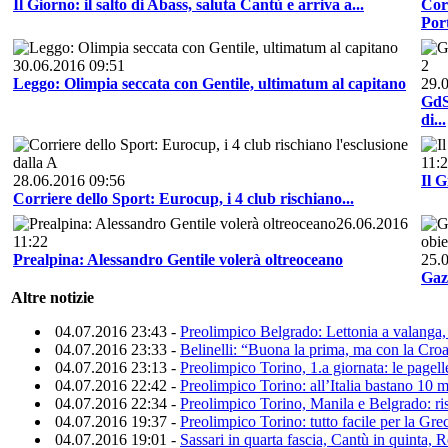
Il Giorno: il salto di Abass, saluta Cantù e arriva a...
Cor
Por
30.06.2016 09:51
Leggo: Olimpia seccata con Gentile, ultimatum al capitano
29.
GdS:
di...
11:
28.06.2016 09:56
Il G
Corriere dello Sport: Eurocup, i 4 club rischiano...
26.06.2016
11:22
Prealpina: Alessandro Gentile volerà oltreoceano
25.
Gazz
Altre notizie
04.07.2016 23:43 -
Preolimpico Belgrado: Lettonia a valanga, 
04.07.2016 23:33 -
Belinelli: “Buona la prima, ma con la Croa
04.07.2016 23:13 -
Preolimpico Torino, 1.a giornata: le pagelle
04.07.2016 22:42 -
Preolimpico Torino: all’Italia bastano 10 mi
04.07.2016 22:34 -
Preolimpico Torino, Manila e Belgrado: risul
04.07.2016 19:37 -
Preolimpico Torino: tutto facile per la Grec
04.07.2016 19:01 -
Sassari in quarta fascia, Cantù in quinta, R