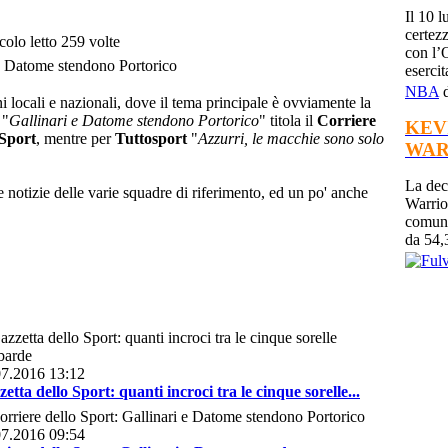
Il 10 
certezz
colo letto 259 volte
con l’O
esercit
NBA
d
i locali e nazionali, dove il tema principale è ovviamente la
 "
Gallinari e Datome stendono Portorico
" titola il
Corriere
KEV
 Sport
, mentre per
Tuttosport
"
Azzurri, le macchie sono solo
WAR
La dec
e notizie delle varie squadre di riferimento, ed un po' anche
Warrio
comuni
da 54,3
07.2016 13:12
etta dello Sport: quanti incroci tra le cinque sorelle...
07.2016 09:54