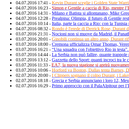
04.07.2016 17:41 -
Kevin Durant sceglie i Golden State Warri
04.07.2016 16:23 -
Simon e Gentile a caccia di Rio, mentre l’
04.07.2016 14:31 -
Milano e Batista si allontanano, Mike Gre
04.07.2016 12:28 -
Prealpina: Olimpia, il futuro di Gentile res
04.07.2016 10:14 -
Italia, parte la caccia a Rio: con la Tunisia
04.07.2016 08:32 -
Rondo è l'erede di Derrick Rose, Durant d
03.07.2016 21:31 -
Nocioni non si muove da Madrid, il Panat
03.07.2016 20:01 -
Ginobili continua un altro anno, Durant ri
03.07.2016 18:00 -
Cremona ufficializza Omar Thomas, Vere
03.07.2016 16:21 -
“Una squadra con l'obiettivo Rio in testa”.
03.07.2016 14:44 -
La Serbia non può fallire, quante trappole 
03.07.2016 13:12 -
Gazzetta dello Sport: quanti incroci tra le
03.07.2016 11:33 -
EA7, la nuova stagione si aprirà nuovame
03.07.2016 10:06 -
Horford va Boston, Dallas tenta Barnes, Du
02.07.2016 20:00 -
I Clippers sognano il colpo Durant, i La
02.07.2016 18:18 -
Grecia e Serbia annunciano i loro 12, Me
02.07.2016 16:29 -
Primo approccio con il PalaAlpitour per l’It