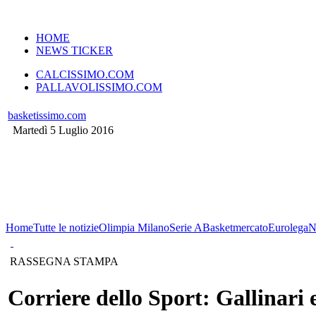
VERSIONE MOBILE
HOME
NEWS TICKER
CALCISSIMO.COM
PALLAVOLISSIMO.COM
basketissimo.com
Martedì 5 Luglio 2016
Home
Tutte le notizie
Olimpia Milano
Serie A
Basketmercato
Eurolega
N
RASSEGNA STAMPA
Corriere dello Sport: Gallinari