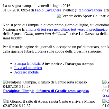
La rassegna stampa di venerdì 1 luglio 2016
01.07.2016 09:54 di
Fabio Cavagnera
Twitter:
@fabiocavagnera
arti
Non si parla di Olimpia in questo primo giorno di luglio, sui quotidian
Nazionale e la
vittoria di ieri sera nell'ultimo test verso il preolimpico
.
dello Sport
, "
Gallo, uomo faro dell'Italia
" scrive
La Gazzetta dello
sulla maglia
".
Per il resto le pagine dei giornali si occupano un po' di mercato, con l
della querelle Fiba-Eurolega sulle coppe della prossima stagione.
Stampa la notizia
Altre notizie - Rassegna stampa
Invia ad un amico
Accesso mobile
04.07.2016 12:28
Prealpina: Olimpia, il futuro di Gentile resta sospeso
03.
Gazz
02.07.2016 12:37
01.