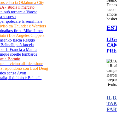
ors e lascia Oklahoma City
EA7 studia il mercato
en può tornare a Varese
ta sospeso
 per ipotecare la semifinale
iviso tra Thunder e Warriors
ES
hinaikos firma Mike James
fiuta i Los Angeles Clippers
LIG
meenko lascia Reggio
CAM
 Belinelli può farcela
per la Francia a Manila
PRE
 cinque sorelle lombarde
nte a Bormio
rant vicino alla decisione
kers rispondono con Luol Deng
ssico senza Ayon
alia, il dubbio è Belinelli
IL 
TAB
PAR