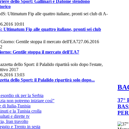
riere dello Sport: Gallinari e Datome stendono
torico
06.2016 10:01
 Ultimatum Fip alle quattro italiane, pronti sei club
27.06.2016
22
iorno: Gentile stoppa il mercato dell'EA7
06.2016 13:03
etta dello Sport: il Palalido ripartirà solo dopo...
BA
esordio ok per la Serbia
37°
zia non potremo iniziare così”
BAS
 di Italia-Tunisia
nuti e la Tunisia crolla
PER
tati e dirette tv
ia, Iran travolto
eggio e Trento in sesta