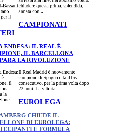
arrivata alla fine, ma abbiamo voluto
chiudere questa prima, splendida,
annata con...
CAMPIONATI
TERI
A ENDESA: IL REAL È
PIONE, IL BARCELLONA
PARA LA RIVOLUZIONE
Il Real Madrid è nuovamente
campione di Spagna e fa il bis
consecutivo, per la prima volta dopo
22 anni. La vittoria...
EUROLEGA
BAMBERG CHIUDE IL
ELLONE DI EUROLEGA:
TECIPANTI E FORMULA