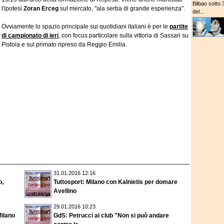
Bilbao sotto 
l'ipotesi
Zoran Erceg
sul mercato, "ala serba di grande esperienza".
del...
Ovviamente lo spazio principale sui quotidiani italiani è per le
partite
di campionato di ieri
, con focus particolare sulla vittoria di Sassari su
Pistoia e sul primato ripreso da Reggio Emilia.
31.01.2016 12:16
o,
Tuttosport: Milano con Kalnietis per domare
Avellino
29.01.2016 10:23
Milano
GdS: Petrucci ai club "Non si può andare