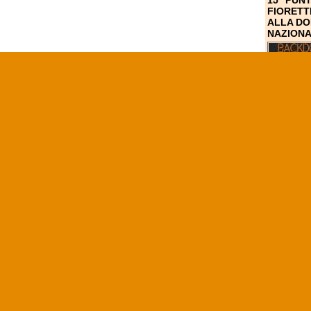
15° PUN
FIORETT
ALLA DO
NAZION
NCAA
RANKING
NCAA CH
È LA PIÙ
NAZIONA
SOSPIRO
HACKETT
SOLO 10