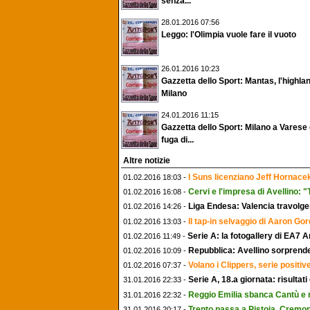
senza...
28.01.2016 07:56
Leggo: l'Olimpia vuole fare il vuoto
26.01.2016 10:23
Gazzetta dello Sport: Mantas, l'highlan
Milano
24.01.2016 11:15
Gazzetta dello Sport: Milano a Varese 
fuga di...
Altre notizie
I Suns licenziano Jeff Hornacek
01.02.2016 18:03 -
Cervi e l'impresa di Avellino: 
01.02.2016 16:08 -
Liga Endesa: Valencia travolge
01.02.2016 14:26 -
Il tap-in selvaggio di Aaron Go
01.02.2016 13:03 -
Serie A: la fotogallery di EA7 
01.02.2016 11:49 -
Repubblica: Avellino sorprende
01.02.2016 10:09 -
Volano i Clippers, serie positi
01.02.2016 07:37 -
Serie A, 18.a giornata: risultati
31.01.2016 22:33 -
Reggio Emilia sbanca Cantù e r
31.01.2016 22:32 -
Trento passa a Pistoia, Cremo
31.01.2016 20:17 -