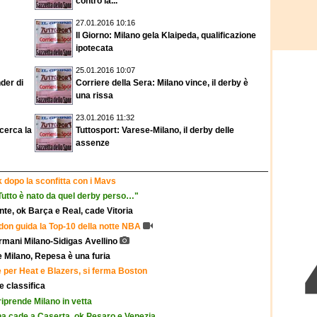
contro la...
27.01.2016 10:16
Il Giorno: Milano gela Klaipeda, qualificazione
ipotecata
25.01.2016 10:07
der di
Corriere della Sera: Milano vince, il derby è
una rissa
23.01.2016 11:32
cerca la
Tuttosport: Varese-Milano, il derby delle
assenze
 dopo la sconfitta con i Mavs
"Tutto è nato da quel derby perso…"
nte, ok Barça e Real, cade Vitoria
rdon guida la Top-10 della notte NBA
Armani Milano-Sidigas Avellino
 Milano, Repesa è una furia
ve per Heat e Blazers, si ferma Boston
 e classifica
iprende Milano in vetta
na cade a Caserta, ok Pesaro e Venezia