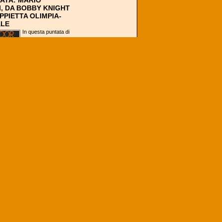
TATA: MARIO
I, DA BOBBY KNIGHT
PPIETTA OLIMPIA-
ALE
In questa puntata di
Backdoor Podcast
abbiamo ospitato
Mario Fioretti,
assistente allenatore
di lunga data
dell'Olimpia...
S VS RPI, NELLA
I VINCE NON SEMPRE
 FORTE
Sappiamo che in un
campionato come
quello del basket
NCAA è impossibile
creare una classifica
di valori,...
LE
 DI SOLLIEVO PER
 E ITALIA: FUORI
 GIORNI
Un sospiro di sollievo