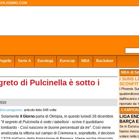
VOLISSIMO.COM
Pagelle
Serie A
Eurolega
Eurocup
NBA
Backdoor
NBA
di S
I SUNS 
greto di Pulcinella è sotto i
SCONFIT
I Phoenix Sun
quattordicesi
dall’incaric
2015
riportato da 
CAMPIONA
biocavagnera
articolo letto 648 volte
LIGA EN
Solamente
Il Giorno
parla di Olimpia, in questo lunedì 28 dicembre.
BARÇA E
"
Il segreto di Pulcinella è sotto i tabelloni
- scrive il quotidiano
Se in Eurocup
lombardo -
Così nascono le buone percentuali da tre
". Così viene
hanno messo a
analizzata la vittoria sul campo di Cremona e, soprattutto, il decisivo
volare nella 
13/19 dall'arco della formazione di Repesa. Viene anche rilanciata