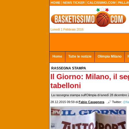
HOME
NEWS TICKER
CALCISSIMO.COM
PALLA
Lunedì 1 Febbraio 2016
Home
Tutte le notizie
Olimpia Milano
RASSEGNA STAMPA
Il Giorno: Milano, il se
tabelloni
La rassegna stampa sull'Olimpia di lunedì 28 dicembre 
28.12.2015 09:59 di
Fabio Cavagnera
Twitter:
@fa