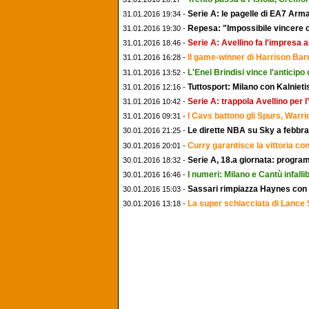
Serie A: le pagelle di EA7 Arma
31.01.2016 19:34 -
Repesa: "Impossibile vincere 
31.01.2016 19:30 -
Serie A: Avellino fa l'impresa 
31.01.2016 18:46 -
Il game-winner di Harrison Bar
31.01.2016 16:28 -
L'Enel Brindisi vince l'anticip
31.01.2016 13:52 -
Tuttosport: Milano con Kalniet
31.01.2016 12:16 -
Serie A: trappola Avellino per l
31.01.2016 10:42 -
I Cavs battono gli Spurs, Warrio
31.01.2016 09:31 -
Le dirette NBA su Sky a febbra
30.01.2016 21:25 -
Curry garantisce la vittoria c
30.01.2016 20:01 -
Serie A, 18.a giornata: program
30.01.2016 18:32 -
I numeri: Milano e Cantù infallib
30.01.2016 16:46 -
Sassari rimpiazza Haynes con 
30.01.2016 15:03 -
La super schiacciata di Lance
30.01.2016 13:18 -