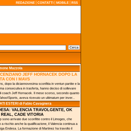
REDAZIONE
CONTATTI
MOBILE
RSS
imone Mazzola
LICENZIANO JEFF HORNACEK DOPO LA
TA CON I MAVS
s, dopo la diciannovesima sconfitta in ventun partite e la
ma consecutiva in trasferta, hanno deciso di sollevare
o di coach Jeff Hornacek. Il mese scorso, secondo quanto
Yahoo!Sports, aveva ricevuto un ultimatum per inver...
TI ESTERI
di Fabio Cavagnera
DESA: VALENCIA TRAVOLGENTE, OK
 REAL, CADE VITORIA
 sono arrivate due sconfitte contro il Limoges, che
 rischio anche la qualificazione, il Valencia continua a
Liga Endesa. La formazione di Martinez ha travolto il