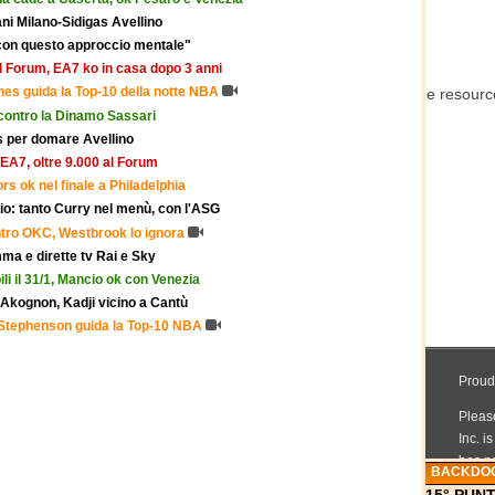
ni Milano-Sidigas Avellino
con questo approccio mentale"
al Forum, EA7 ko in casa dopo 3 anni
nes guida la Top-10 della notte NBA
o contro la Dinamo Sassari
is per domare Avellino
’EA7, oltre 9.000 al Forum
rs ok nel finale a Philadelphia
io: tanto Curry nel menù, con l'ASG
ontro OKC, Westbrook lo ignora
ma e dirette tv Rai e Sky
ili il 31/1, Mancio ok con Venezia
Akognon, Kadji vicino a Cantù
 Stephenson guida la Top-10 NBA
BACKDO