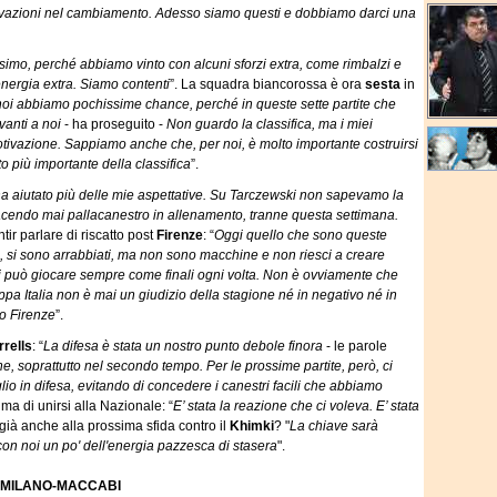
otivazioni nel cambiamento. Adesso siamo questi e dobbiamo darci una
ssimo, perché abbiamo vinto con alcuni sforzi extra, come rimbalzi e
energia extra. Siamo contenti
”. La squadra biancorossa è ora
sesta
in
 noi abbiamo pochissime chance, perché in queste sette partite che
anti a noi
- ha proseguito -
Non guardo la classifica, ma i miei
tivazione. Sappiamo anche che, per noi, è molto importante costruirsi
o più importante della classifica
”.
a aiutato più delle mie aspettative. Su Tarczewski non sapevamo la
facendo mai pallacanestro in allenamento, tranne questa settimana.
tir parlare di riscatto post
Firenze
: “
Oggi quello che sono queste
o, si sono arrabbiati, ma non sono macchine e non riesci a creare
i può giocare sempre come finali ogni volta. Non è ovviamente che
pa Italia non è mai un giudizio della stagione né in negativo né in
po Firenze
”.
rrells
: “
La difesa è stata un nostro punto debole finora
- le parole
, soprattutto nel secondo tempo. Per le prossime partite, però, ci
o in difesa, evitando di concedere i canestri facili che abbiamo
rima di unirsi alla Nazionale: “
E’ stata la reazione che ci voleva. E’ stata
a già anche alla prossima sfida contro il
Khimki
? "
La chiave sarà
con noi un po' dell'energia pazzesca di stasera
".
 MILANO-MACCABI