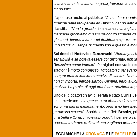
chiave i rimbalzi li abbiamo presi, trovando le m
mano tutti
”.
L’applauso anche al
pubblico
: “
Ci ha aiutato tanti
qualche palla recuperata ed i tifosi ci hanno dato 
classifica: “
Non la guardo. Io so che con la logica
mancano giochiamo quasi tutte contro squadre dav
giocatori devono avere quel desiderio e questa mo
uno status in Europa di questo tipo e questo è molt
Sui rientri di
Nedovic
e
Tarczewski
: “
Nemanja ci h
sensibilità e se poteva essere condizionato, non 
Benissimo come impatto
”. Pianigiani non vuole sen
stagioni è molto complesso. I giocatori ci tenevan
sempre questa tensione emotiva di stasera. Non s
non ci importa, perché siamo l’Olimpia, però la Cop
positivo. La partita di oggi non è una reazione do
Uno dei giocatori chiavi di serata è stato
Curtis Je
dell’americano -
ma questa sera abbiamo fatto bene
sono margini di miglioramento: possiamo fare megli
permesso stasera
". Sorride anche
Jeff Brooks
, p
una bella vittoria, ci voleva proprio
”. Il pensiero v
l'eventuale rientro di Shved, ma vogliamo portare 
LEGGI ANCHE LA
CRONACA
E LE
PAGELLE
DI