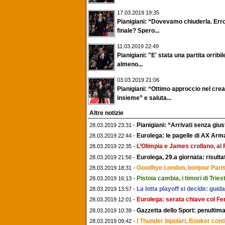
17.03.2019 19:35
Pianigiani: “Dovevamo chiuderla. Erro
finale? Spero...
11.03.2019 22:49
Pianigiani: "E' stata una partita orribi
almeno...
03.03.2019 21:06
Pianigiani: “Ottimo approccio nel cre
insieme” e saluta...
Altre notizie
Pianigiani: “Arrivati senza gi
28.03.2019 23:31 -
Eurolega: le pagelle di AX Arm
28.03.2019 22:44 -
L’Olimpia e James crollano, al
28.03.2019 22:35 -
Eurolega, 29.a giornata: risulta
28.03.2019 21:56 -
Goodbye London, bonjour Paris
28.03.2019 18:31 -
Pistoia cambia, i timori di Trie
28.03.2019 16:13 -
La lotta playoff si decide: guida
28.03.2019 13:57 -
Eurolega: serata chiave col Fe
28.03.2019 12:01 -
Gazzetta dello Sport: penultima
28.03.2019 10:39 -
I Thunder bipolari, Booker cont
28.03.2019 09:42 -