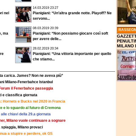
14.03.2019 23:27
ri nel
Pianigiani: “Un’altra grande notte. Playoff? Ne
servono...
08.03.2019 20:39
RASSEGN
le, ma
Pianigiani: “Non possiamo giocare così soft
GAZZETT
per avere delle...
PENULTI
MILANO 
28.02.2019 20:34
are
Pianigiani: “Una vittoria importante per quello
che stiamo...
usta carica. James? Non ne aveva più”
ani Milano-Fenerbahce Istanbul
 Forum il Fenerbahce passeggia
ti e classifica giornata
: Hornets e Bucks nel 2020 in Francia
ste e lo sguardo al futuro di Cremona
 alle chiavi della 29.a giornata
ner, Milano vuole continuare a sognare
 spiaggia, Milano provaci
inua a stupire e perdere, ok GS