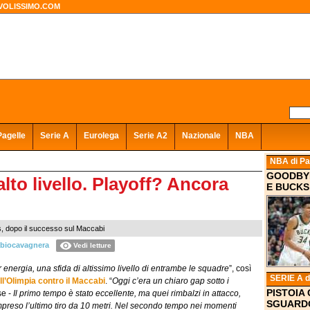
VOLISSIMO.COM
Pagelle
Serie A
Eurolega
Serie A2
Nazionale
NBA
NBA
di Pa
GOODBYE
 alto livello. Playoff? Ancora
E BUCKS
s, dopo il successo sul Maccabi
biocavagnera
Vedi letture
r energia, una sfida di altissimo livello di entrambe le squadre
”, così
SERIE A
d
l’Olimpia contro il Maccabi
. “
Oggi c’era un chiaro gap sotto i
PISTOIA 
se -
Il primo tempo è stato eccellente, ma quei rimbalzi in attacco,
SGUARDO
mpreso l’ultimo tiro da 10 metri. Nel secondo tempo nei momenti