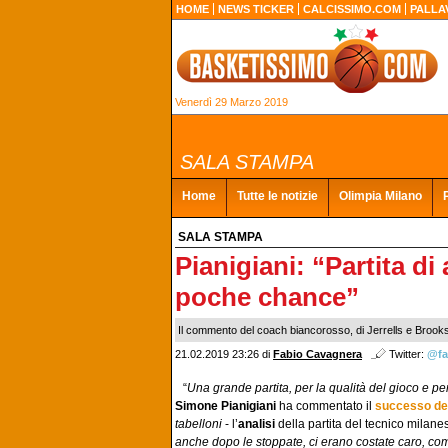
HOME
NEWS TICKER
CALCISSIMO.COM
PALLA
Venerdì 29 Marzo 2019
SALA STAMPA
Home
Tutte le notizie
Olimpia Milano
SALA STAMPA
Pianigiani: “Partita di
poche chance”
Il commento del coach biancorosso, di Jerrells e Brook
21.02.2019 23:26
di
Fabio Cavagnera
Twitter:
@fa
“
Una grande partita, per la qualità del gioco e pe
Simone Pianigiani
ha commentato il
successo del
tabelloni
- l’
analisi
della partita del tecnico milane
anche dopo le stoppate, ci erano costate caro, co