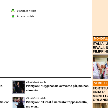
Stampa la notizia
Accesso mobile
MONDIAL
ITALIA,
RIVALI: 
FILIPPI
24.03.2019 21:49
SERIE A2
ca.
Pianigiani: “Oggi non ne avevamo più, ma non
FORTITU
siamo in...
UNA! RIE
MONTEG
20.03.2019 23:36
ORLANDI
fisico”.
Pianigiani: “Il Real è rientrato troppo in fretta,
ma è un...