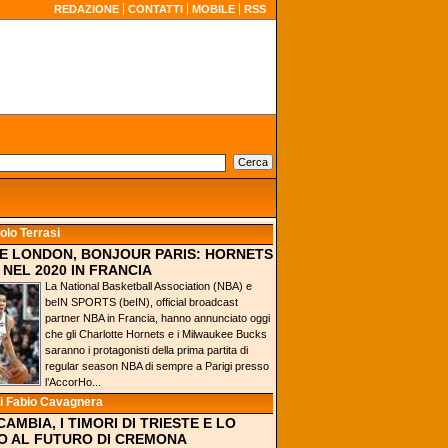
REDAZIONE
CONTATTI
MOBILE
RSS
olo Terrasi
 LONDON, BONJOUR PARIS: HORNETS
 NEL 2020 IN FRANCIA
La National Basketball Association (NBA) e
beIN SPORTS (beIN), official broadcast
partner NBA in Francia, hanno annunciato oggi
che gli Charlotte Hornets e i Milwaukee Bucks
saranno i protagonisti della prima partita di
regular season NBA di sempre a Parigi presso
l’AccorHo...
i Fabio Cavagnera
CAMBIA, I TIMORI DI TRIESTE E LO
 AL FUTURO DI CREMONA