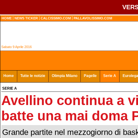
VERS
HOME
NEWS TICKER
CALCISSIMO.COM
PALLAVOLISSIMO.COM
Sabato 9 Aprile 2016
Home
Tutte le notizie
Olimpia Milano
Pagelle
Serie A
Euroleg
SERIE A
Avellino continua a v
batte una mai doma P
Grande partite nel mezzogiorno di bask