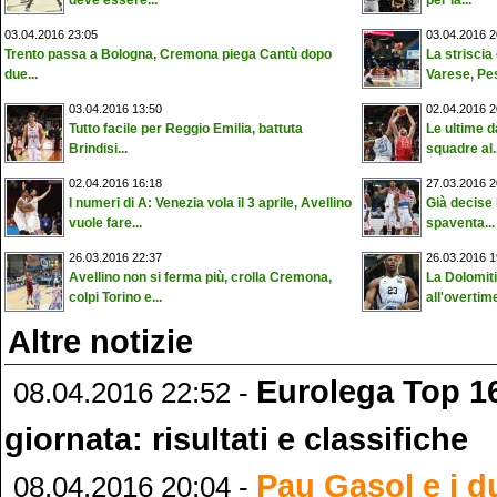
deve essere...
per la...
03.04.2016 23:05
03.04.2016 2
Trento passa a Bologna, Cremona piega Cantù dopo
La striscia 
due...
Varese, Pes
03.04.2016 13:50
02.04.2016 2
Tutto facile per Reggio Emilia, battuta
Le ultime d
Brindisi...
squadre al..
02.04.2016 16:18
27.03.2016 2
I numeri di A: Venezia vola il 3 aprile, Avellino
Già decise 
vuole fare...
spaventa...
26.03.2016 22:37
26.03.2016 1
Avellino non si ferma più, crolla Cremona,
La Dolomit
colpi Torino e...
all'overtim
Altre notizie
Eurolega Top 16
08.04.2016 22:52 -
giornata: risultati e classifiche
Pau Gasol e i d
08.04.2016 20:04 -