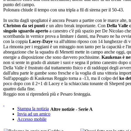
punto del campo.
Polonara chiude il tempo con una tripla a fil di sirena per il 50-43.
In uscita dagli spogliatoi è ancora Pesaro a partire con le marce alte,
Christon da sei punti
e un altro break importante. Con
Della Valle
singolo sguardo aperto
a canestro c'è più spazio per De Nicolao ch
scorribanda in vernice prova a limitare i danni, ma Pesaro ne ha ovvi
con la coppia
Lacey-Daye
va all'ultimo riposo con 14 lunghezze di v
La rimonta per i reggiani è un miraggio non tanto per la capacità e l'i
abnegazione che la squadra di Menetti mette in campo anche oggi, qu
energie a disposizione che sono davvero pochissime.
Kaukenas è ne
non si sente in grado di aiutare i suoi e segna il primo canestro dopo ot
Della Valle è frustrato dal trattamento fisico e di raddoppi degli avver
dall'altra parte le gambe sono fresche e la voglia di una vittoria import
Sull'appoggio di Kaukenas Reggio torna a -13, ma il colpo del
ko def
poco dopo con il 2+1 di Lacey e la schiacciata tonante di Sheperd pe
quattro dalla fine.
Reggio non si riprenderà più e Pesaro festeggia.
Stampa la notizia
Altre notizie - Serie A
Invia ad un amico
Accesso mobile