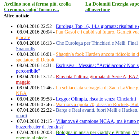
Avellino non si ferma più, crolla
La Dolomiti Energia supe
Cremona, colpi Torino e...
all'overtime
Altre notizie
08.04.2016 22:52 -
Eurolega Top 16, 14.a giornata: risultati e 
08.04.2016 20:04 -
Pau Gasol e i dubbi sul futuro, Garnett vu
giocare
08.04.2016 18:13 -
Che Eurolega per Trinchieri e Melli, Final
Spanoulis
08.04.2016 16:01 -
Shaqtin'a fool: Harden ancora ridicolo in d
spettatore di Detroit
08.04.2016 14:31 -
Esclusiva - Messina: "Arcidiacono? Non so
percorribile"
08.04.2016 13:12 -
Rinviata l’ultima giornata di Serie A, EA7 
maggio
08.04.2016 11:46 -
La schiacciata selvaggia di Zach LaVine g
NBA
08.04.2016 09:58 -
Leggo: Olimpia, riscatto senza Cinciarini
08.04.2016 07:46 -
Warriors a quota 70, disastro Rockets, Bull
07.04.2016 22:22 -
Barça e Real avanti, fuori Melli e Hackett, g
quarti
07.04.2016 21:15 -
Villanova è campione NCAA, ma è tutto m
buzzerbeater di Jenkins?
07.04.2016 20:03 -
Bologna in ansia per Gaddy e Pittman, Vit
operato al piede