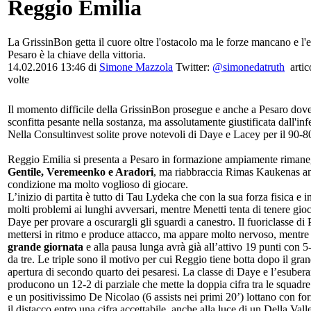
Reggio Emilia
La GrissinBon getta il cuore oltre l'ostacolo ma le forze mancano e l'
Pesaro è la chiave della vittoria.
14.02.2016 13:46 di
Simone Mazzola
Twitter:
@simonedatruth
artic
volte
Il momento difficile della GrissinBon prosegue e anche a Pesaro dove
sconfitta pesante nella sostanza, ma assolutamente giustificata dall'in
Nella Consultinvest solite prove notevoli di Daye e Lacey per il 90-80
Reggio Emilia si presenta a Pesaro in formazione ampiamente riman
Gentile, Veremeenko e Aradori
, ma riabbraccia Rimas Kaukenas a
condizione ma molto voglioso di giocare.
L’inizio di partita è tutto di Tau Lydeka che con la sua forza fisica e i
molti problemi ai lunghi avversari, mentre Menetti tenta di tenere gioc
Daye per provare a oscurargli gli sguardi a canestro. Il fuoriclasse di
mettersi in ritmo e produce attacco, ma appare molto nervoso, mentr
grande giornata
e alla pausa lunga avrà già all’attivo 19 punti con 5
da tre. Le triple sono il motivo per cui Reggio tiene botta dopo il gran
apertura di secondo quarto dei pesaresi. La classe di Daye e l’esuber
producono un 12-2 di parziale che mette la doppia cifra tra le squadre
e un positivissimo De Nicolao (6 assists nei primi 20’) lottano con f
il distacco entro una cifra accettabile, anche alla luce di un Della Vall