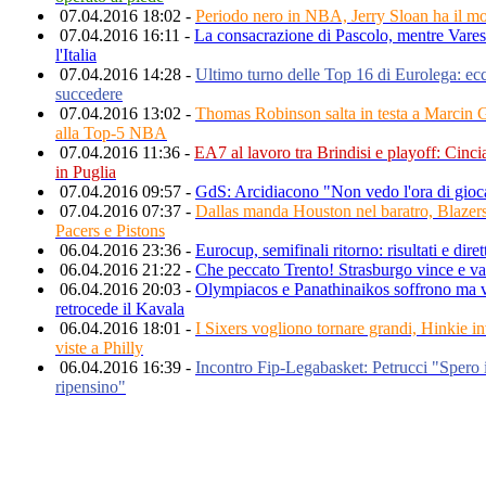
07.04.2016 18:02 -
Periodo nero in NBA, Jerry Sloan ha il m
07.04.2016 16:11 -
La consacrazione di Pascolo, mentre Varese
l'Italia
07.04.2016 14:28 -
Ultimo turno delle Top 16 di Eurolega: ec
succedere
07.04.2016 13:02 -
Thomas Robinson salta in testa a Marcin G
alla Top-5 NBA
07.04.2016 11:36 -
EA7 al lavoro tra Brindisi e playoff: Cinci
in Puglia
07.04.2016 09:57 -
GdS: Arcidiacono "Non vedo l'ora di giocar
07.04.2016 07:37 -
Dallas manda Houston nel baratro, Blazers
Pacers e Pistons
06.04.2016 23:36 -
Eurocup, semifinali ritorno: risultati e diret
06.04.2016 21:22 -
Che peccato Trento! Strasburgo vince e va 
06.04.2016 20:03 -
Olympiacos e Panathinaikos soffrono ma 
retrocede il Kavala
06.04.2016 18:01 -
I Sixers vogliono tornare grandi, Hinkie in
viste a Philly
06.04.2016 16:39 -
Incontro Fip-Legabasket: Petrucci "Spero i
ripensino"