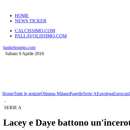
VERSIONE MOBILE
HOME
NEWS TICKER
CALCISSIMO.COM
PALLAVOLISSIMO.COM
basketissimo.com
Sabato 9 Aprile 2016
Home
Tutte le notizie
Olimpia Milano
Pagelle
Serie A
Eurolega
Eurocup
SERIE A
Lacey e Daye battono un'incero