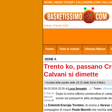
HOME
NEWS TICKER
CALCISSIMO.COM
PALLA
Sabato 9 Aprile 2016
Home
Tutte le notizie
Olimpia Milano
SERIE A
Trento ko, passano Cre
Calvani si dimette
I risultati delle partite delle 18.15 della Serie A Beko.
06.03.2016 20:26 di
Luca Servadei
Twitter:
@luca
© foto di
Dopo la nona vittoria consecutiva in cam
Alessia
scese sul parquet le altre protagoniste de
Doniselli
La
Dolomiti Energia Trentino
, di scena a
Varese
c
compagine di coach
Paolo Moretti
che rischia addi