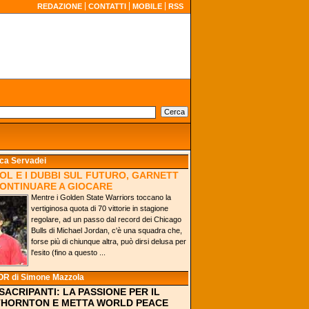
REDAZIONE
CONTATTI
MOBILE
RSS
ca Servadei
OL E I DUBBI SUL FUTURO, GARNETT
ONTINUARE A GIOCARE
Mentre i Golden State Warriors toccano la
vertiginosa quota di 70 vittorie in stagione
regolare, ad un passo dal record dei Chicago
Bulls di Michael Jordan, c'è una squadra che,
forse più di chiunque altra, può dirsi delusa per
l'esito (fino a questo ...
OR
di Simone Mazzola
SACRIPANTI: LA PASSIONE PER IL
THORNTON E METTA WORLD PEACE