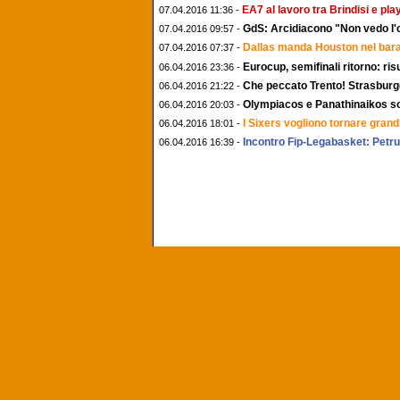
EA7 al lavoro tra Brindisi e play
07.04.2016 11:36 -
GdS: Arcidiacono "Non vedo l'or
07.04.2016 09:57 -
Dallas manda Houston nel barat
07.04.2016 07:37 -
Eurocup, semifinali ritorno: risul
06.04.2016 23:36 -
Che peccato Trento! Strasburgo
06.04.2016 21:22 -
Olympiacos e Panathinaikos so
06.04.2016 20:03 -
I Sixers vogliono tornare grandi
06.04.2016 18:01 -
Incontro Fip-Legabasket: Petruc
06.04.2016 16:39 -