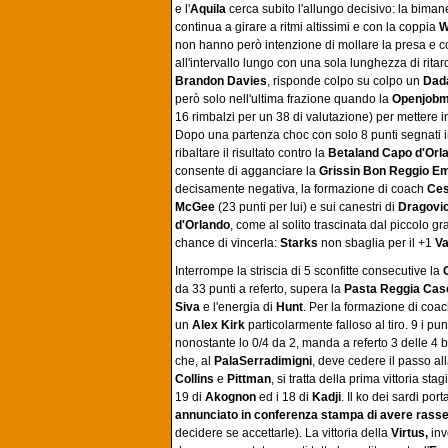
e l'
Aquila
cerca subito l'allungo decisivo: la biman
continua a girare a ritmi altissimi e con la coppia
W
non hanno però intenzione di mollare la presa e co
all'intervallo lungo con una sola lunghezza di ritard
Brandon Davies
, risponde colpo su colpo un
Dad
però solo nell'ultima frazione quando la
Openjobm
16 rimbalzi per un 38 di valutazione) per mettere i
Dopo una partenza choc con solo 8 punti segnati 
ribaltare il risultato contro la
Betaland Capo d'Orl
consente di agganciare la
Grissin Bon Reggio Em
decisamente negativa, la formazione di coach
Ces
McGee
(23 punti per lui) e sui canestri di
Dragovi
d'Orlando
, come al solito trascinata dal piccolo g
chance di vincerla:
Starks
non sbaglia per il +1
Va
Interrompe la striscia di 5 sconfitte consecutive la
da 33 punti a referto, supera la
Pasta Reggia Case
Siva
e l'energia di
Hunt
. Per la formazione di coa
un
Alex Kirk
particolarmente falloso al tiro. 9 i pu
nonostante lo 0/4 da 2, manda a referto 3 delle 4 b
che, al
PalaSerradimigni
, deve cedere il passo al
Collins
e
Pittman
, si tratta della prima vittoria st
19 di
Akognon
ed i 18 di
Kadji
. Il ko dei sardi po
annunciato in conferenza stampa di avere rasseg
decidere se accettarle). La vittoria della
Virtus,
inv