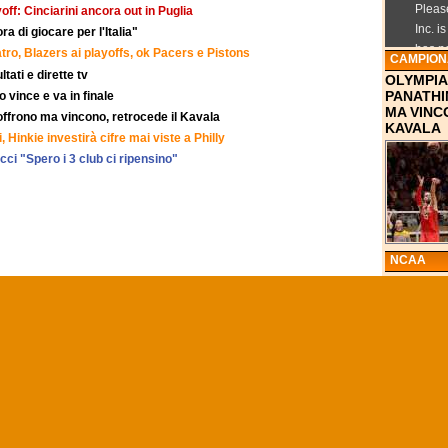
off: Cinciarini ancora out in Puglia
a di giocare per l'Italia"
ro, Blazers ai playoffs, ok Pacers e Pistons
CAMPIONA
tati e dirette tv
OLYMPIA
PANATHI
 vince e va in finale
MA VINC
ffrono ma vincono, retrocede il Kavala
KAVALA
, Hinkie investirà cifre mai viste a Philly
ci "Spero i 3 club ci ripensino"
NCAA
VILLANO
NCAA, M
DEL BUZ
JENKINS