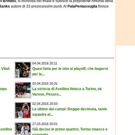
l Brindisi
, si inchioda nel finale e subisce la prepotente rimonta della
 Banks
autore di 33 preziosissimi punti. Al
PalaPentassuglia
finisce
04.04.2016 20:11
Vitali
Quasi fatta per le otto ai playoff, che bagarre
per la...
03.04.2016 20:31
dopo
La striscia di Avellino finisce a Torino, ok
Varese, Pesaro...
02.04.2016 20:03
Le ultime dai campi: Reggio decimata, tante
squadre al...
27.03.2016 20:01
Avellino
Già decise le prime quattro, Torino rinasce e
spaventa...