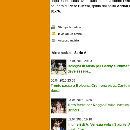
dopo essere stata avanti tutta la partita contro l'
Ene
squadra di
Piero Bucchi,
spinta dal solito
Adrian
81-76
.
Stampa la notizia
Invia ad un amico
Accesso mobile
Altre notizie - Serie A
07.04.2016 20:03
Bologna in ansia per Gaddy e Pittman, 
deve essere...
03.04.2016 23:05
Trento passa a Bologna, Cremona piega Cantù 
due...
03.04.2016 13:50
Tutto facile per Reggio Emilia, battuta
Brindisi...
02.04.2016 16:18
I numeri di A: Venezia vola il 3 aprile, 
vuole fare...