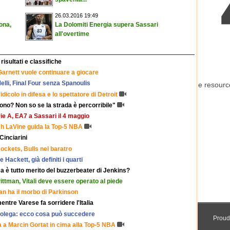
26.03.2016 19:49
ona,
La Dolomiti Energia supera Sassari
all'overtime
risultati e classifiche
 Garnett vuole continuare a giocare
elli, Final Four senza Spanoulis
dicolo in difesa e lo spettatore di Detroit
ono? Non so se la strada è percorribile"
rie A, EA7 a Sassari il 4 maggio
ch LaVine guida la Top-5 NBA
Cinciarini
ockets, Bulls nel baratro
e Hackett, già definiti i quarti
 è tutto merito del buzzerbeater di Jenkins?
ittman, Vitali deve essere operato al piede
an ha il morbo di Parkinson
ntre Varese fa sorridere l'Italia
urolega: ecco cosa può succedere
 a Marcin Gortat in cima alla Top-5 NBA