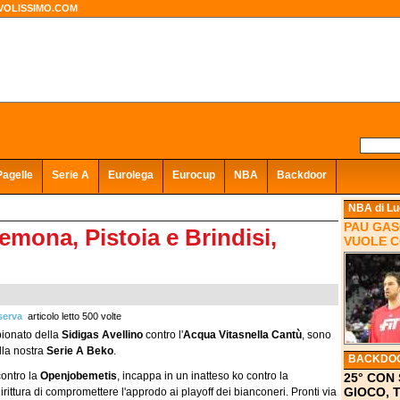
VOLISSIMO.COM
Pagelle
Serie A
Eurolega
Eurocup
NBA
Backdoor
NBA
di Lu
PAU GAS
mona, Pistoia e Brindisi,
VUOLE C
serva
articolo letto 500 volte
pionato della
Sidigas Avellino
contro l'
Acqua Vitasnella Cantù
, sono
lla nostra
Serie A Beko
.
BACKDO
ontro la
Openjobemetis
, incappa in un inatteso ko contro la
25° CON 
GIOCO, 
rittura di compromettere l'approdo ai playoff dei bianconeri. Pronti via