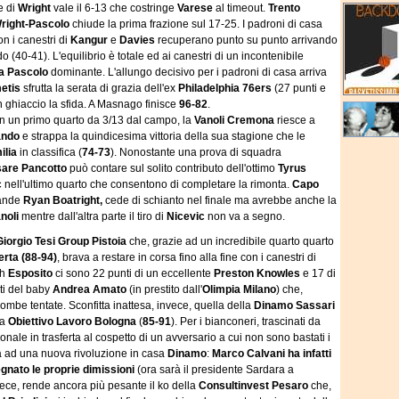
e di
Wright
vale il 6-13 che costringe
Varese
al timeout.
Trento
right-Pascolo
chiude la prima frazione sul 17-25. I padroni di casa
n i canestri di
Kangur
e
Davies
recuperano punto su punto arrivando
o (40-41). L'equilibrio è totale ed ai canestri di un incontenibile
a Pascolo
dominante. L'allungo decisivo per i padroni di casa arriva
etis
sfrutta la serata di grazia dell'ex
Philadelphia 76ers
(27 punti e
n ghiaccio la sfida. A Masnago finisce
96-82
.
in un primo quarto da 3/13 dal campo, la
Vanoli Cremona
riesce a
ando
e strappa la quindicesima vittoria della sua stagione che le
ilia
in classifica (
74-73
). Nonostante una prova di squadra
are Pancotto
può contare sul solito contributo dell'ottimo
Tyrus
c
nell'ultimo quarto che consentono di completare la rimonta.
Capo
rande
Ryan Boatright,
cede di schianto nel finale ma avrebbe anche la
noli
mentre dall'altra parte il tiro di
Nicevic
non va a segno.
Giorgio Tesi Group Pistoia
che, grazie ad un incredibile quarto quarto
rta (88-94)
, brava a restare in corsa fino alla fine con i canestri di
ch
Esposito
ci sono 22 punti di un eccellente
Preston
Knowles
e 17 di
nti del baby
Andrea Amato
(in prestito dall'
Olimpia Milano
) che,
ombe tentate. Sconfitta inattesa, invece, quella della
Dinamo Sassari
la
Obiettivo Lavoro Bologna
(
85-91
). Per i bianconeri, trascinati da
agionale in trasferta al cospetto di un avversario a cui non sono bastati i
rta ad una nuova rivoluzione in casa
Dinamo
:
Marco Calvani ha infatti
nato le proprie dimissioni
(ora sarà il presidente Sardara a
ece, rende ancora più pesante il ko della
Consultinvest Pesaro
che,