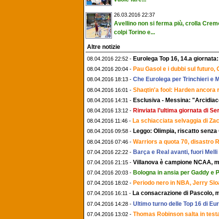
26.03.2016 22:37
Avellino non si ferma più, crolla Crem
colpi Torino e...
Altre notizie
Eurolega Top 16, 14.a giornata: 
08.04.2016 22:52 -
Pau Gasol e i dubbi sul futuro,
08.04.2016 20:04 -
Che Eurolega per Trinchieri e M
08.04.2016 18:13 -
Shaqtin'a fool: Harden ancora ri
08.04.2016 16:01 -
Esclusiva - Messina: "Arcidiac
08.04.2016 14:31 -
Rinviata l’ultima giornata di Se
08.04.2016 13:12 -
La schiacciata selvaggia di Za
08.04.2016 11:46 -
Leggo: Olimpia, riscatto senza 
08.04.2016 09:58 -
Warriors a quota 70, disastro R
08.04.2016 07:46 -
Barça e Real avanti, fuori Melli 
07.04.2016 22:22 -
Villanova è campione NCAA, ma
07.04.2016 21:15 -
Bologna in ansia per Gaddy e P
07.04.2016 20:03 -
Periodo nero in NBA, Jerry Slo
07.04.2016 18:02 -
La consacrazione di Pascolo, me
07.04.2016 16:11 -
Ultimo turno delle Top 16 di E
07.04.2016 14:28 -
Thomas Robinson salta in testa
07.04.2016 13:02 -