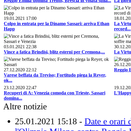
Reggio Emilia domina Trento, Brescia in volata sulla...
La giorna
19.01.2021 17:00
18.01.20
Colpo in entrata per la Dinamo Sassari: arriva Ethan
La Virtu
Happ
record...
03.01.2021 22:38
30.12.20
Vince a fatica Brindisi, blitz esterni per Cremona,...
La Virtu
26.12.20
27.12.2020 22:12
Reggio E
Varese beffata da Treviso; Fortitudo piega la Reyer,
ok...
23.12.2020 22:47
19.12.20
Recuperi di A: Venezia comoda con Trieste, Sassari
L'Happy 
domina...
Altre notizie
25.01.2021 15:18 -
Date e orari 