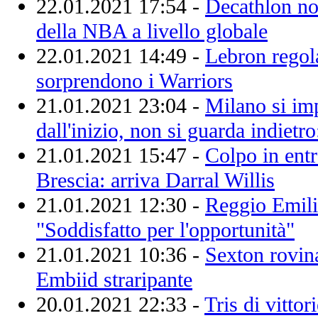
22.01.2021 17:54 -
Decathlon nom
della NBA a livello globale
22.01.2021 14:49 -
Lebron regol
sorprendono i Warriors
21.01.2021 23:04 -
Milano si imp
dall'inizio, non si guarda indietr
21.01.2021 15:47 -
Colpo in entr
Brescia: arriva Darral Willis
21.01.2021 12:30 -
Reggio Emili
"Soddisfatto per l'opportunità"
21.01.2021 10:36 -
Sexton rovina
Embiid straripante
20.01.2021 22:33 -
Tris di vitto