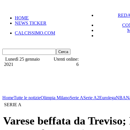
REDA
HOME
NEWS TICKER
CO
CALCISSIMO.COM
Lunedì 25 gennaio
Utenti online:
2021
6
Home
Tutte le notizie
Olimpia Milano
Serie A
Serie A2
Eurolega
NBA
N
SERIE A
Varese beffata da Treviso; 