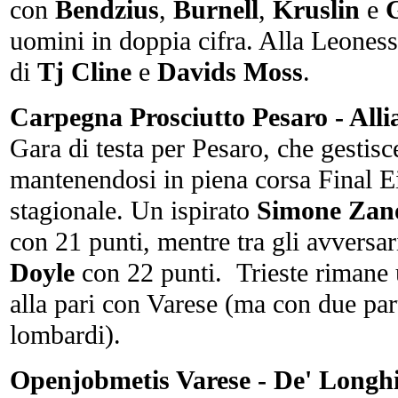
con
Bendzius
,
Burnell
,
Kruslin
e
G
uomini in doppia cifra. Alla Leoness
di
Tj Cline
e
Davids Moss
.
Carpegna Prosciutto Pesaro - Alli
Gara di testa per Pesaro, che gestisce
mantenendosi in piena corsa Final Ei
stagionale. Un ispirato
Simone Zano
con 21 punti, mentre tra gli avversar
Doyle
con 22 punti. Trieste rimane u
alla pari con Varese (ma con due part
lombardi).
Openjobmetis Varese - De' Longhi