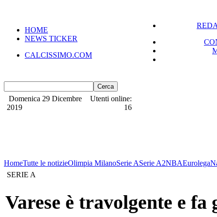
REDA
HOME
NEWS TICKER
CO
CALCISSIMO.COM
Domenica 29 Dicembre
Utenti online:
2019
16
Home
Tutte le notizie
Olimpia Milano
Serie A
Serie A2
NBA
Eurolega
N
SERIE A
Varese è travolgente e f