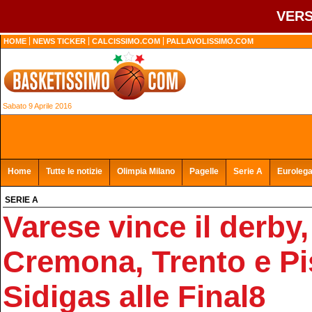
VERS
HOME
NEWS TICKER
CALCISSIMO.COM
PALLAVOLISSIMO.COM
Sabato 9 Aprile 2016
Home
Tutte le notizie
Olimpia Milano
Pagelle
Serie A
Euroleg
SERIE A
Varese vince il derby,
Cremona, Trento e Pi
Sidigas alle Final8