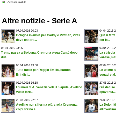
Accesso mobile
Altre notizie - Serie A
07.04.2016 20:03
04.04.2016 2
Bologna in ansia per Gaddy e Pittman, Vitali
Quasi fatta
deve essere...
per la...
03.04.2016 23:05
03.04.2016 2
Trento passa a Bologna, Cremona piega Cantù dopo
La striscia 
due...
Varese, Pes
03.04.2016 13:50
02.04.2016 2
Tutto facile per Reggio Emilia, battuta
Le ultime d
Brindisi...
squadre al..
02.04.2016 16:18
27.03.2016 2
I numeri di A: Venezia vola il 3 aprile, Avellino
Già decise 
vuole fare...
spaventa...
26.03.2016 22:37
26.03.2016 1
Avellino non si ferma più, crolla Cremona,
La Dolomit
colpi Torino e...
all'overtim