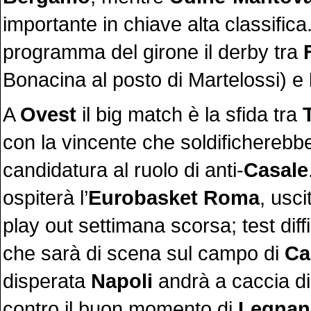
importante in chiave alta classifica
programma del girone il derby tra
Bonacina al posto di Martelossi) e
A
Ovest
il big match è la sfida tra
con la vincente che soldificherebb
candidatura al ruolo di anti-
Casale
ospiterà l’
Eurobasket Roma
, usci
play out settimana scorsa; test diff
che sarà di scena sul campo di
Ca
disperata
Napoli
andrà a caccia di p
contro il buon momento di
Legnan