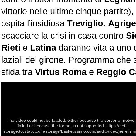
vittorie nelle ultime cinque partite
ospita l’insidiosa
Treviglio
.
Agrige
scacciare la crisi in casa contro
Si
Rieti
e
Latina
daranno vita a uno d
laziali del girone. Programma che s
sfida tra
Virtus Roma
e
Reggio
C
The video could not be loaded, either because the server or netwo
failed or because the format is not supported: https://net-
storage.tccstatic.com/storage/basketissimo.com/audiovideo/jerrells.