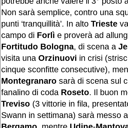
potrebbe anche valere il 3° posto a
Non sarà semplice, contro una squ
punti ‘tranquillità’. In alto
Trieste
va 
campo di
Forlì
e proverà ad allung
Fortitudo Bologna
, di scena a
Je
visita una
Orzinuovi
in crisi (stris
cinque sconfitte consecutive), men
Montegranaro
sarà di scena sul 
fanalino di coda
Roseto
. Il buon 
Treviso
(3 vittorie in fila, presentat
Swann in settimana) sarà messo a
Bergamo
, mentre
Udine
-
Mantov