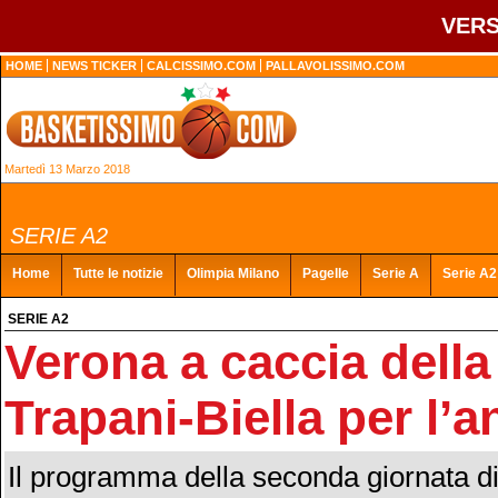
VERS
HOME
NEWS TICKER
CALCISSIMO.COM
PALLAVOLISSIMO.COM
Martedì 13 Marzo 2018
SERIE A2
Home
Tutte le notizie
Olimpia Milano
Pagelle
Serie A
Serie A2
SERIE A2
Verona a caccia della
Trapani-Biella per l’a
Il programma della seconda giornata di 