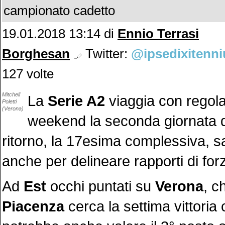
campionato cadetto
19.01.2018 13:14
di
Ennio Terrasi
Borghesan
Twitter:
@ipsedixitenni
127 volte
Mitchell
La
Serie A2
viaggia con regolar
Poletti
(Verona)
weekend la seconda giornata d
ritorno, la 17esima complessiva, s
anche per delineare rapporti di fo
Ad
Est
occhi puntati su
Verona
, c
Piacenza
cerca la settima vittoria