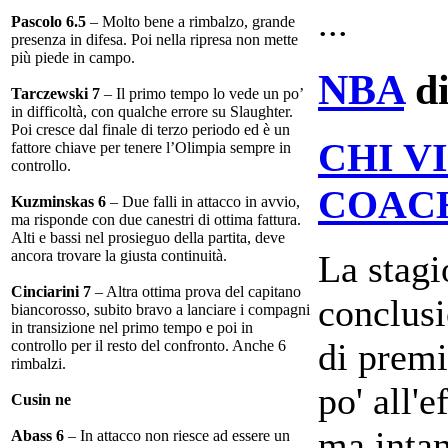
...
Pascolo 6.5
– Molto bene a rimbalzo, grande
presenza in difesa. Poi nella ripresa non mette
più piede in campo.
NBA
di
Tarczewski 7
– Il primo tempo lo vede un po’
in difficoltà, con qualche errore su Slaughter.
Poi cresce dal finale di terzo periodo ed è un
CHI V
fattore chiave per tenere l’Olimpia sempre in
controllo.
COAC
Kuzminskas 6
– Due falli in attacco in avvio,
ma risponde con due canestri di ottima fattura.
Alti e bassi nel prosieguo della partita, deve
ancora trovare la giusta continuità.
La stagi
Cinciarini 7
– Altra ottima prova del capitano
conclus
biancorosso, subito bravo a lanciare i compagni
in transizione nel primo tempo e poi in
di premi
controllo per il resto del confronto. Anche 6
rimbalzi.
po' all'
Cusin ne
ma intan
Abass 6
– In attacco non riesce ad essere un