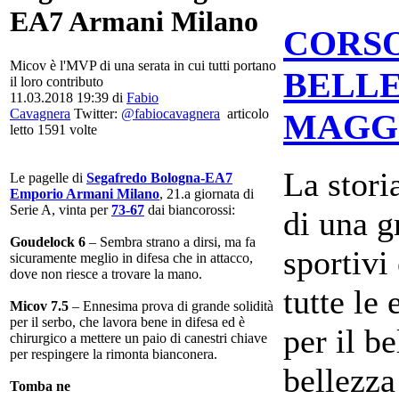
EA7 Armani Milano
CORSO
Micov è l'MVP di una serata in cui tutti portano
BELLE
il loro contributo
11.03.2018 19:39
di
Fabio
Cavagnera
Twitter:
@fabiocavagnera
articolo
MAGGI
letto 1591 volte
La stori
Le pagelle di
Segafredo Bologna-EA7
Emporio Armani Milano
, 21.a giornata di
Serie A, vinta per
73-67
dai biancorossi:
di una g
Goudelock 6
– Sembra strano a dirsi, ma fa
sportivi 
sicuramente meglio in difesa che in attacco,
dove non riesce a trovare la mano.
tutte le
Micov 7.5
– Ennesima prova di grande solidità
per il serbo, che lavora bene in difesa ed è
per il be
chirurgico a mettere un paio di canestri chiave
per respingere la rimonta bianconera.
bellezza
Tomba ne