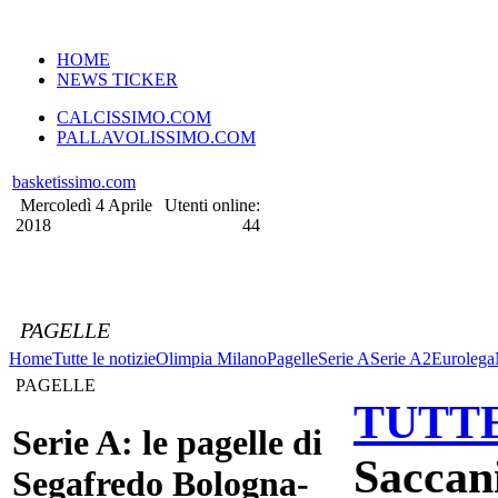
VERSIONE MOBILE
HOME
NEWS TICKER
CALCISSIMO.COM
PALLAVOLISSIMO.COM
basketissimo.com
Mercoledì 4 Aprile
Utenti online:
2018
44
PAGELLE
Home
Tutte le notizie
Olimpia Milano
Pagelle
Serie A
Serie A2
Eurolega
PAGELLE
TUTTE
Serie A: le pagelle di
Saccan
Segafredo Bologna-