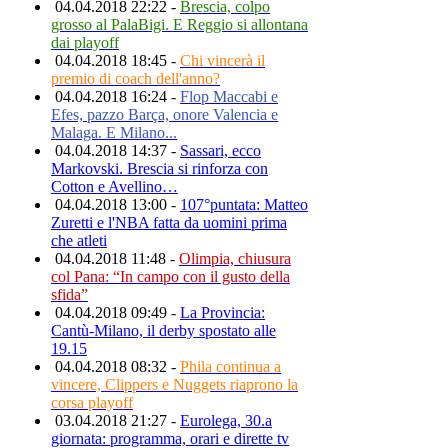
04.04.2018 22:22 -
Brescia, colpo
grosso al PalaBigi. E Reggio si allontana
dai playoff
04.04.2018 18:45 -
Chi vincerà il
premio di coach dell'anno?
04.04.2018 16:24 -
Flop Maccabi e
Efes, pazzo Barça, onore Valencia e
Malaga. E Milano...
04.04.2018 14:37 -
Sassari, ecco
Markovski. Brescia si rinforza con
Cotton e Avellino…
04.04.2018 13:00 -
107°puntata: Matteo
Zuretti e l'NBA fatta da uomini prima
che atleti
04.04.2018 11:48 -
Olimpia, chiusura
col Pana: “In campo con il gusto della
sfida”
04.04.2018 09:49 -
La Provincia:
Cantù-Milano, il derby spostato alle
19.15
04.04.2018 08:32 -
Phila continua a
vincere, Clippers e Nuggets riaprono la
corsa playoff
03.04.2018 21:27 -
Eurolega, 30.a
giornata: programma, orari e dirette tv