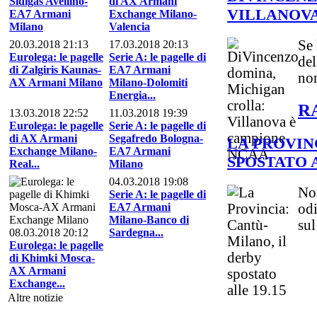
Sidigas Avellino-
di AX Armani
VILLANOVA
EA7 Armani
Exchange Milano-
Milano
Valencia
Se 
20.03.2018 21:13
17.03.2018 20:13
Eurolega: le pagelle
Serie A: le pagelle di
del
di Zalgiris Kaunas-
EA7 Armani
non
AX Armani Milano
Milano-Dolomiti
Energia...
R
13.03.2018 22:52
11.03.2018 19:39
Eurolega: le pagelle
Serie A: le pagelle di
di AX Armani
Segafredo Bologna-
LA PROVIN
Exchange Milano-
EA7 Armani
SPOSTATO A
Real...
Milano
04.03.2018 19:08
Non
Serie A: le pagelle di
EA7 Armani
odi
Milano-Banco di
sul
08.03.2018 20:12
Sardegna...
Eurolega: le pagelle
di Khimki Mosca-
AX Armani
Exchange...
Altre notizie