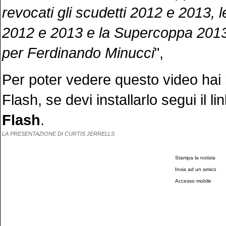
revocati gli scudetti 2012 e 2013, l
2012 e 2013 e la Supercoppa 2013
per Ferdinando Minucci
",
Per poter vedere questo video hai 
Flash, se devi installarlo segui il li
Flash
.
LA PRESENTAZIONE DI CURTIS JERRELLS
Stampa la notizia
Invia ad un amico
Accesso mobile