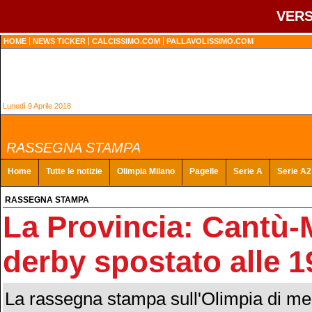
VERS
HOME
NEWS TICKER
CALCISSIMO.COM
PALLAVOLISSIMO.COM
Lunedì 9 Aprile 2018
RASSEGNA STAMPA
Home
Tutte le notizie
Olimpia Milano
Pagelle
Serie A
Serie A2
RASSEGNA STAMPA
La Provincia: Cantù-M
derby spostato alle 1
La rassegna stampa sull'Olimpia di mer