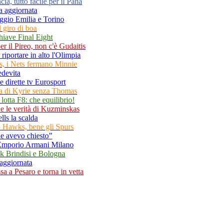
a, tutto facile per il Pana
ca aggiornata
eggio Emilia e Torino
 giro di boa
 chiave Final Eight
r il Pireo, non c'è Gudaitis
riportare in alto l'Olimpia
s, i Nets fermano Minnie
edevita
e dirette tv Eurosport
ana di Kyrie senza Thomas
a lotta F8: che equilibrio!
no e le verità di Kuzminskas
lls la scalda
io Hawks, bene gli Spurs
he avevo chiesto”
7 Emporio Armani Milano
k Brindisi e Bologna
a aggiornata
sa a Pesaro e torna in vetta