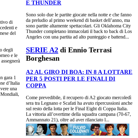
E THUNDER
Sono solo due le partite giocate nella notte e che fanno
da preludio al primo weekend di basket dell’anno, ma
tivo di
sono partite altamente spettacolari. Gli Oklahoma City
cedenti e
Thunder completano immacolati il back to back di Los
 mese del
Angeles con una partita ad alto punteggio e battend...
SERIE A2
di Ennio Terrasi
o degli
torneo e le
Borghesan
i assegnerà
A2 AL GIRO DI BOA: IN 8 A LOTTARE
on gara 1
PER 5 POSTI PER LE FINALI DI
ne d’Italia
COPPA
vivere una
i Mondiali,
Come prevedibile, il recupero di A2 giocato mercoledì
sera tra Legnano e Scafati ha avuto ripercussioni anche
sul resto della lotta per le Final Eight di Coppa Italia.
La vittoria all’overtime della squadra campana (70-67,
Ammannato 21), oltre ad aver rilanciato l...