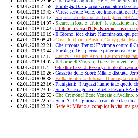
04.01.2018 23:06 -
Che Barça contro il CSKA, colpo di Valenci
04.01.2018 21:59 -
Eurolega, 16.a giornata: risultati e classifi
04.01.2018 19:43 -
Varese sceglie Vene, ore importanti per R
04.01.2018 17:13 -
Sorprese e delusioni della stagione NBA al
04.01.2018 14:07 -
Sicure, in lotta e ‘arbitri’: la situazione in
04.01.2018 11:43 -
L'Olimpia verso l'Oly: Kuzminskas parte pe
04.01.2018 10:19 -
Il Giorno: idee chiare Kuzminskas, qui per 
04.01.2018 08:41 -
Cavs dominati a Boston, Curry gela i Mav
03.01.2018 22:21 -
Che rimonta Trento! E' vittoria contro il C
03.01.2018 19:44 -
Eurolega, 16.a giornata: programma, orari 
03.01.2018 17:13 -
Celtics-Cavaliers Atto II: LeBron nella t
03.01.2018 14:02 -
Il ritorno di Venezia, il terzetto in vetta e l
03.01.2018 11:41 -
Gli alti e bassi di Pesaro, il titolo d'inver
03.01.2018 10:26 -
Gazzetta dello Sport: Milano distratta, Jerre
03.01.2018 08:38 -
Brillante ritorno di Isaiah Thomas, suicid
02.01.2018 23:16 -
Pianigiani: “I ragazzi hanno fatto quello c
02.01.2018 23:02 -
Serie A: le pagelle di Vuelle Pesaro-EA
02.01.2018 22:53 -
Che Cremona! Bene Venezia e Avellino, o
02.01.2018 22:52 -
Serie A, 13.a giornata: risultati e classific
02.01.2018 22:21 -
Serie A: Milano si complica la vita, ma pas