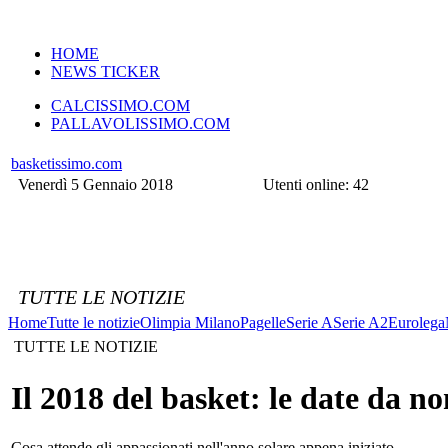
VERSIONE MOBILE
HOME
NEWS TICKER
CALCISSIMO.COM
PALLAVOLISSIMO.COM
basketissimo.com
Venerdì 5 Gennaio 2018
Utenti online: 42
TUTTE LE NOTIZIE
Home
Tutte le notizie
Olimpia Milano
Pagelle
Serie A
Serie A2
Eurolega
TUTTE LE NOTIZIE
Il 2018 del basket: le date da n
Cosa attende gli appassionati nell'anno solare appena iniziato