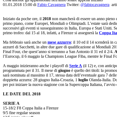
01.01.2018 15:00
di
Fabio Cavagnera
Twitter:
@fabiocavagnera
arti
Iniziato da poche ore, il
2018
non mancherà di essere un anno pieno di 
primo piano, come Europei, Mondiali o Olimpiadi. L’estate sarà dedica
successivi gli eventi si susseguiranno in Italia, Europa e Stati Uniti. 
primo trofeo: dal 15 al 18, infatti, a Firenze si assegnerà la
Coppa Ita
Ma febbraio sarà anche un
mese azzurro
: il 10 ed il 14 scenderà in 
azzurri di Sacchetti, in altre due gare di qualificazione ai Mondiali 2
Final Four, che quest’anno si terranno a San Antonio il 31 ed il 2/4.
A
l’Eurocup, il 6 maggio la Champions League Fiba, mentre le Final F
A maggio inizieranno anche i playoff di
Serie A
(il 12) e, con antici
programmata per il 31. Il mese di
giugno
è quello dei titoli: la prom
sarà nominata al massimo il 17, stessa data dell’eventuale gara 7 delle 
doppietta azzurra: 28 giugno Italia-Croazia, 1
luglio
Olanda-Italia. Do
per poi iniziare la nuova stagione con la Supercoppa Italiana, l’avvio
LE DATE DEL 2018
SERIE A
15-18/2 F8 Coppa Italia a Firenze
9/5 fine regular season