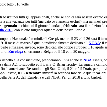
colo letto 316 volte
basket per tutti gli appassionati, anche se non ci sarà nessun evento es
ta alle vacanze per tutti (mercato ovviamente esclusi), ma nei mesi pre
Se a
gennaio
si chiuderà il girone d’andata,
febbraio
sarà il tradizionale
lia 2018
, con le otto migliori squadre della nostra Serie A.
campo la Nazionale femminile di Crespi, mentre il 23 ed il 26 sarà il turn
019. Il mese di
marzo
è quello tradizionalmente dedicato all’
NCAA
: il 
prile
e
maggio
, invece, sono dedicati alle coppe europee: il 16 aprile s
our di
Eurolega
si terranno a Belgrado il 18 ed il 20 maggio.
po rispetto alla consuetudine, prenderanno il via anche le
NBA
Finals, c
ossa dalla A2, lo scudetto ed il Larry O’Brian Trophy. La squadra campio
finali americane. Restando negli Stati Uniti, il 21 c’è il Draft, per poi 
po l’estate, il 13
settembre
inizierà la seconda fase delle qualificazion
 della Serie A, dell’Eurolega e dell’NBA. Per un 2018 a tutto basket.