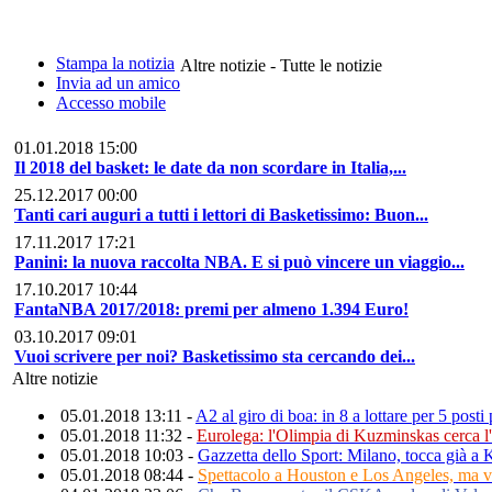
Stampa la notizia
Altre notizie - Tutte le notizie
Invia ad un amico
Accesso mobile
01.01.2018 15:00
Il 2018 del basket: le date da non scordare in Italia,...
25.12.2017 00:00
Tanti cari auguri a tutti i lettori di Basketissimo: Buon...
17.11.2017 17:21
Panini: la nuova raccolta NBA. E si può vincere un viaggio...
17.10.2017 10:44
FantaNBA 2017/2018: premi per almeno 1.394 Euro!
03.10.2017 09:01
Vuoi scrivere per noi? Basketissimo sta cercando dei...
Altre notizie
05.01.2018 13:11 -
A2 al giro di boa: in 8 a lottare per 5 posti
05.01.2018 11:32 -
Eurolega: l'Olimpia di Kuzminskas cerca l
05.01.2018 10:03 -
Gazzetta dello Sport: Milano, tocca già a
05.01.2018 08:44 -
Spettacolo a Houston e Los Angeles, ma 