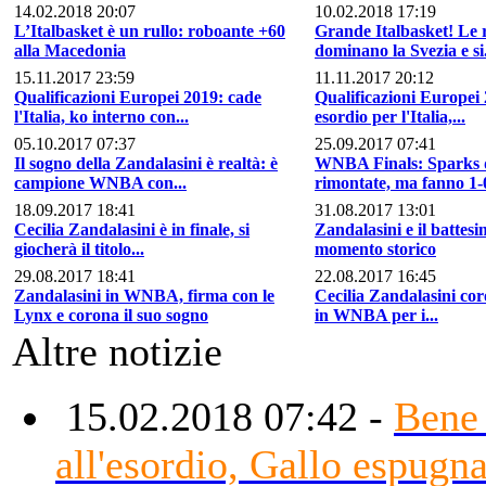
14.02.2018 20:07
10.02.2018 17:19
L’Italbasket è un rullo: roboante +60
Grande Italbasket! Le 
alla Macedonia
dominano la Svezia e si.
15.11.2017 23:59
11.11.2017 20:12
Qualificazioni Europei 2019: cade
Qualificazioni Europei
l'Italia, ko interno con...
esordio per l'Italia,...
05.10.2017 07:37
25.09.2017 07:41
Il sogno della Zandalasini è realtà: è
WNBA Finals: Sparks 
campione WNBA con...
rimontate, ma fanno 1-0
18.09.2017 18:41
31.08.2017 13:01
Cecilia Zandalasini è in finale, si
Zandalasini e il batt
giocherà il titolo...
momento storico
29.08.2017 18:41
22.08.2017 16:45
Zandalasini in WNBA, firma con le
Cecilia Zandalasini cor
Lynx e corona il suo sogno
in WNBA per i...
Altre notizie
15.02.2018 07:42 -
Bene 
all'esordio, Gallo espugn