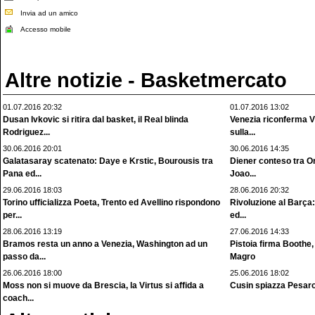
Invia ad un amico
Accesso mobile
Altre notizie - Basketmercato
01.07.2016 20:32
01.07.2016 13:02
Dusan Ivkovic si ritira dal basket, il Real blinda
Venezia riconferma V
Rodriguez...
sulla...
30.06.2016 20:01
30.06.2016 14:35
Galatasaray scatenato: Daye e Krstic, Bourousis tra
Diener conteso tra Or
Pana ed...
Joao...
29.06.2016 18:03
28.06.2016 20:32
Torino ufficializza Poeta, Trento ed Avellino rispondono
Rivoluzione al Barça:
per...
ed...
28.06.2016 13:19
27.06.2016 14:33
Bramos resta un anno a Venezia, Washington ad un
Pistoia firma Boothe
passo da...
Magro
26.06.2016 18:00
25.06.2016 18:02
Moss non si muove da Brescia, la Virtus si affida a
Cusin spiazza Pesaro e
coach...