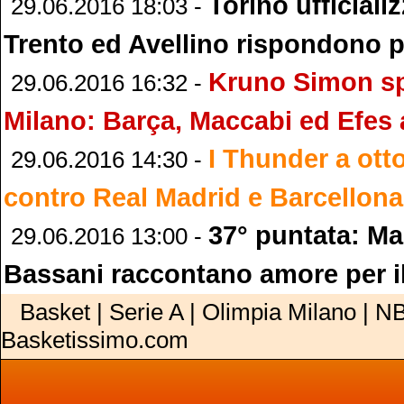
Torino ufficiali
29.06.2016 18:03 -
Trento ed Avellino rispondono p
Kruno Simon s
29.06.2016 16:32 -
Milano: Barça, Maccabi ed Efes a
I Thunder a ott
29.06.2016 14:30 -
contro Real Madrid e Barcellona
37° puntata: M
29.06.2016 13:00 -
Bassani raccontano amore per i
Basket | Serie A | Olimpia Milano | NB
Basketissimo.com