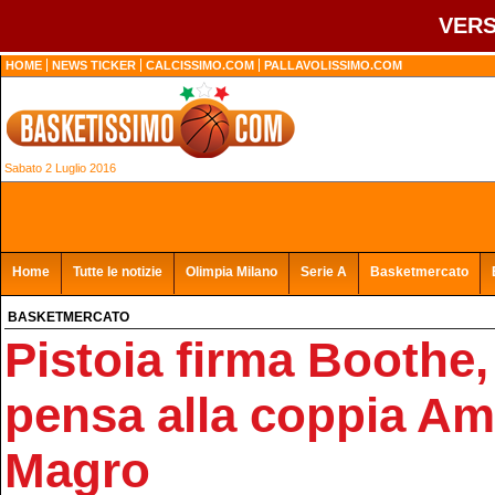
VERS
HOME
NEWS TICKER
CALCISSIMO.COM
PALLAVOLISSIMO.COM
Sabato 2 Luglio 2016
Home
Tutte le notizie
Olimpia Milano
Serie A
Basketmercato
BASKETMERCATO
Pistoia firma Boothe
pensa alla coppia Am
Magro