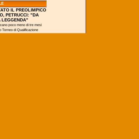
LE
ATO IL PREOLIMPICO
O, PETRUCCI: "DA
A LEGGENDA"
ano poco meno di tre mesi
mo Torneo di Qualificazione
 2016, che si svolgerà...
S ORACLE
 FA 46, I WARRIORS
TANO LA STORIA
(Oakland) - L'ultima
partita di Kobe Bryant
o i Warriors che
inseguono la storia?
Questo il dilemma di
americani e non...
VA È CAMPIONE
A È TUTTO MERITO
ZERBEATER DI
?
Se chiedessimo a chi
ha visto la Finale
NCAA perché ha
vinto Villanova,