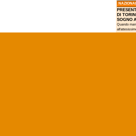
NAZIONA
PRESENT
DI TORIN
SOGNO 
Quando manc
all'attesissi
Olimpica FIBA
SERGIO'
CURRY NE
CONQUIS
NCAA
VILLANO
NCAA, M
DEL BUZ
JENKINS