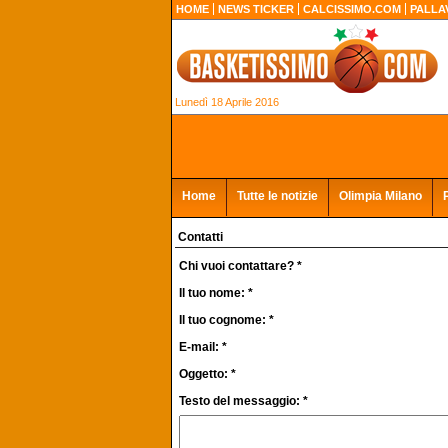
HOME
NEWS TICKER
CALCISSIMO.COM
PALLA
Lunedì 18 Aprile 2016
Home
Tutte le notizie
Olimpia Milano
Contatti
Chi vuoi contattare? *
Il tuo nome: *
Il tuo cognome: *
E-mail: *
Oggetto: *
Testo del messaggio: *