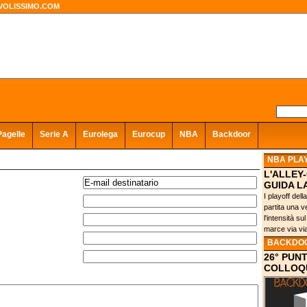
VOLISSIMO.COM
Pagelle
Serie A
Eurolega
Eurocup
NBA
Backdoor
NBA PLA
L'ALLEY
GUIDA L
I playoff del
partita una 
l'intensità su
marce via via
BACKDO
26° PUN
COLLOQU