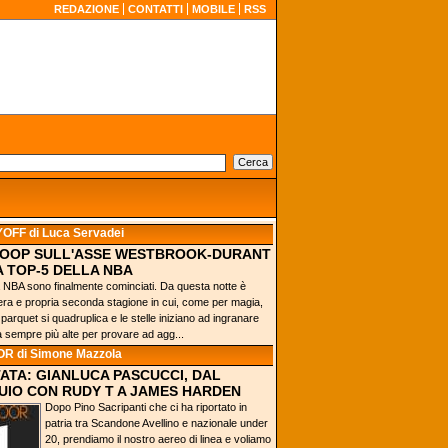
REDAZIONE
CONTATTI
MOBILE
RSS
YOFF
di Luca Servadei
-OOP SULL'ASSE WESTBROOK-DURANT
A TOP-5 DELLA NBA
la NBA sono finalmente cominciati. Da questa notte è
vera e propria seconda stagione in cui, come per magia,
l parquet si quadruplica e le stelle iniziano ad ingranare
 sempre più alte per provare ad agg...
OR
di Simone Mazzola
TATA: GIANLUCA PASCUCCI, DAL
IO CON RUDY T A JAMES HARDEN
Dopo Pino Sacripanti che ci ha riportato in
patria tra Scandone Avellino e nazionale under
20, prendiamo il nostro aereo di linea e voliamo