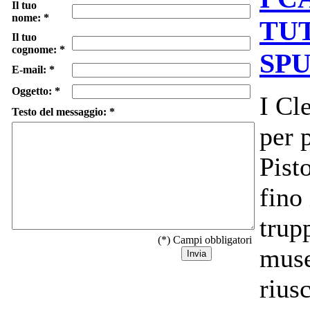
Il tuo
nome: *
TUT
Il tuo
cognome: *
SPU
E-mail: *
Oggetto: *
I Cl
Testo del messaggio: *
per 
Pist
fino
trup
(*) Campi obbligatori
muse
rius