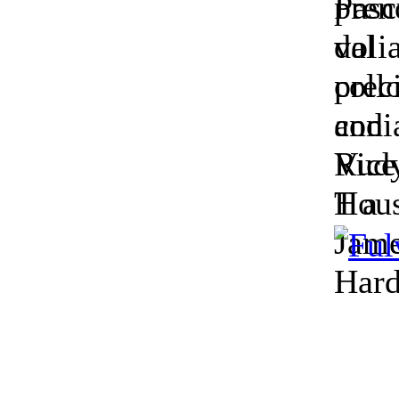
pren
voli
prec
andi
Vice
Hous