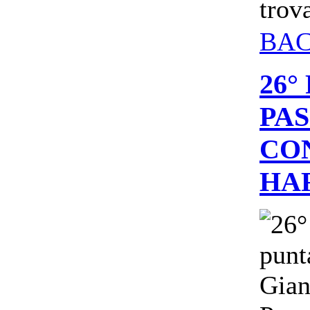
trova
BA
26°
PA
CON
HA