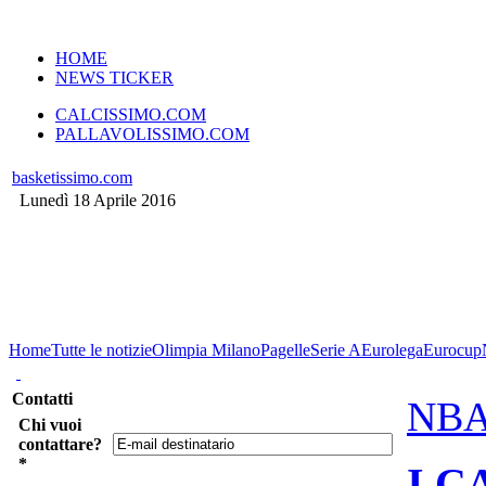
VERSIONE MOBILE
HOME
NEWS TICKER
CALCISSIMO.COM
PALLAVOLISSIMO.COM
basketissimo.com
Lunedì 18 Aprile 2016
Home
Tutte le notizie
Olimpia Milano
Pagelle
Serie A
Eurolega
Eurocup
Contatti
NBA
Chi vuoi
contattare?
*
I C