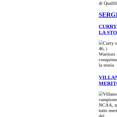
di Qualif
SERG
CURRY 
LA ST
VILLA
MERIT