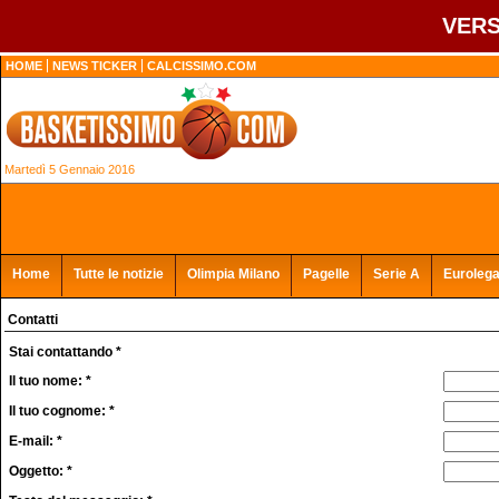
VERS
HOME
NEWS TICKER
CALCISSIMO.COM
Martedì 5 Gennaio 2016
Home
Tutte le notizie
Olimpia Milano
Pagelle
Serie A
Euroleg
Contatti
Stai contattando *
Il tuo nome: *
Il tuo cognome: *
E-mail: *
Oggetto: *