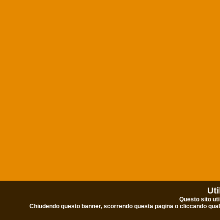
Uti
Questo sito uti
Chiudendo questo banner, scorrendo questa pagina o cliccando qualu