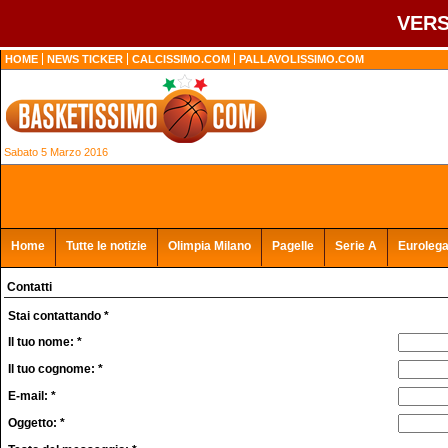
VERS
HOME
NEWS TICKER
CALCISSIMO.COM
PALLAVOLISSIMO.COM
Sabato 5 Marzo 2016
Home
Tutte le notizie
Olimpia Milano
Pagelle
Serie A
Euroleg
Contatti
Stai contattando *
Il tuo nome: *
Il tuo cognome: *
E-mail: *
Oggetto: *