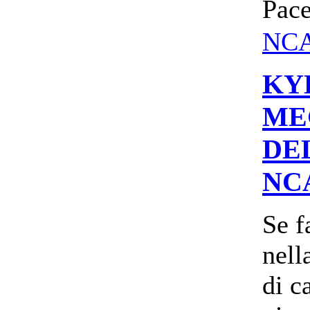
Pacer
NC
KY
MEG
DE
NC
Se f
nell
di c