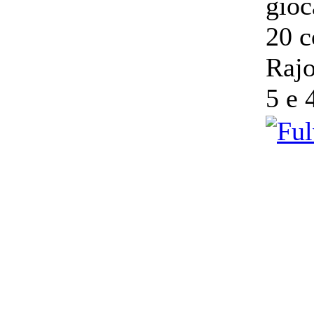
gioc
20 c
Rajo
5 e 