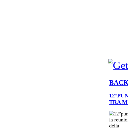
BAC
12°PU
TRA M