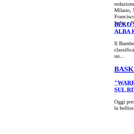
BEKO 
ALBA 
Il Bamber
classific
un...
BASK
"WARR
SUL R
Oggi pres
la bellis