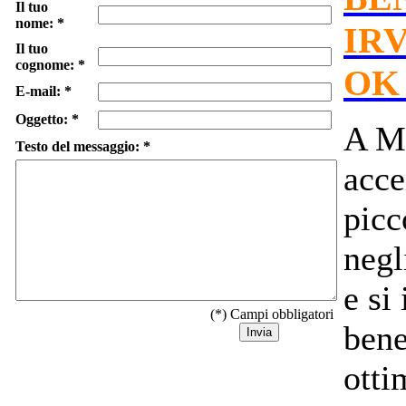
Il tuo
nome: *
IRV
Il tuo
cognome: *
OK
E-mail: *
Oggetto: *
A Mi
Testo del messaggio: *
acce
picc
negl
e si
(*) Campi obbligatori
bene
otti