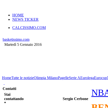
VERSIONE MOBILE
HOME
NEWS TICKER
CALCISSIMO.COM
basketissimo.com
Martedì 5 Gennaio 2016
Home
Tutte le notizie
Olimpia Milano
Pagelle
Serie A
Eurolega
Eurocup
Contatti
NB
Stai
contattando
Sergio Cerbone
*
BEN