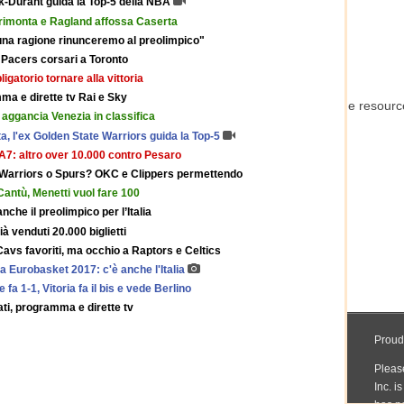
k-Durant guida la Top-5 della NBA
 rimonta e Ragland affossa Caserta
una ragione rinunceremo al preolimpico"
Pacers corsari a Toronto
gatorio tornare alla vittoria
ma e dirette tv Rai e Sky
 aggancia Venezia in classifica
a, l'ex Golden State Warriors guida la Top-5
EA7: altro over 10.000 contro Pesaro
Warriors o Spurs? OKC e Clippers permettendo
 Cantù, Menetti vuol fare 100
anche il preolimpico per l’Italia
à venduti 20.000 biglietti
vs favoriti, ma occhio a Raptors e Celtics
a Eurobasket 2017: c'è anche l'Italia
fa 1-1, Vitoria fa il bis e vede Berlino
tati, programma e dirette tv