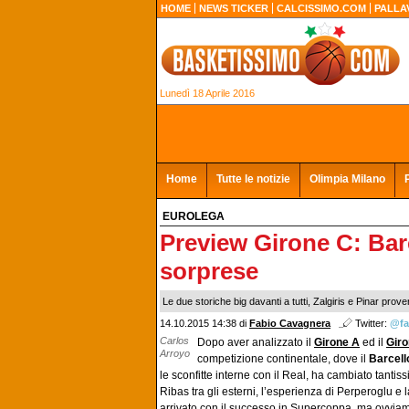
HOME
NEWS TICKER
CALCISSIMO.COM
PALLA
Lunedì 18 Aprile 2016
Home
Tutte le notizie
Olimpia Milano
EUROLEGA
Preview Girone C: Bar
sorprese
Le due storiche big davanti a tutti, Zalgiris e Pinar pro
14.10.2015 14:38 di
Fabio Cavagnera
Twitter:
@fa
Carlos
Dopo aver analizzato il
Girone A
ed il
Giro
Arroyo
competizione continentale, dove il
Barcell
le sconfitte interne con il Real, ha cambiato tantis
Ribas tra gli esterni, l’esperienza di Perperoglu e 
arrivato con il successo in Supercoppa, ma ovviamen