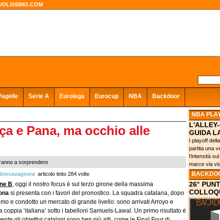
VOLISSIMO.COM
Pagelle
Serie A
Eurolega
Eurocup
NBA
Backdoor
NBA PLA
L'ALLEY
ça e Pana, ma occhio alle
GUIDA L
I playoff del
partita una 
l'intensità su
veranno a sorprendere
marce via via
BACKDO
biocavagnera
articolo letto 284 volte
26° PUN
ne B
, oggi il nostro focus è sul terzo girone della massima
COLLOQU
ona
si presenta con i favori del pronostico. La squadra catalana, dopo
simo e condotto un mercato di grande livello: sono arrivati Arroyo e
la coppia ‘italiana’ sotto i tabelloni Samuels-Lawal. Un primo risultato è
te gli obiettivi catalani sono ben più alti, come le Final Four di