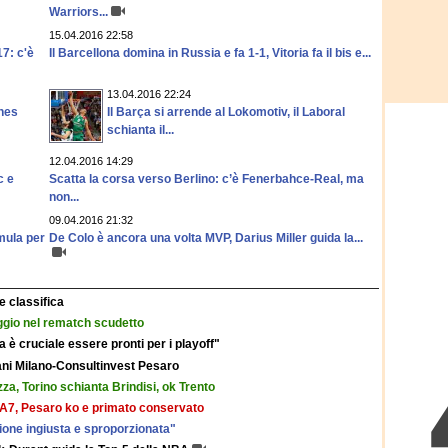
Warriors...
15.04.2016 22:58
7: c'è
Il Barcellona domina in Russia e fa 1-1, Vitoria fa il bis e...
13.04.2016 22:24
ines
Il Barça si arrende al Lokomotiv, il Laboral
schianta il...
12.04.2016 14:29
c e
Scatta la corsa verso Berlino: c’è Fenerbahce-Real, ma
non...
09.04.2016 21:32
mula per
De Colo è ancora una volta MVP, Darius Miller guida la...
 e classifica
gio nel rematch scudetto
 è cruciale essere pronti per i playoff"
ani Milano-Consultinvest Pesaro
a, Torino schianta Brindisi, ok Trento
’EA7, Pesaro ko e primato conservato
ione ingiusta e sproporzionata"