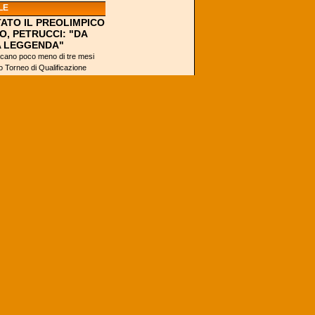
LE
ATO IL PREOLIMPICO
O, PETRUCCI: "DA
A LEGGENDA"
ano poco meno di tre mesi
mo Torneo di Qualificazione
 2016, che si svolgerà...
S ORACLE
 FA 46, I WARRIORS
TANO LA STORIA
(Oakland) - L'ultima
partita di Kobe Bryant
o i Warriors che
inseguono la storia?
Questo il dilemma di
americani e non...
VA È CAMPIONE
A È TUTTO MERITO
ZERBEATER DI
?
Se chiedessimo a chi
ha visto la Finale
NCAA perché ha
vinto Villanova,