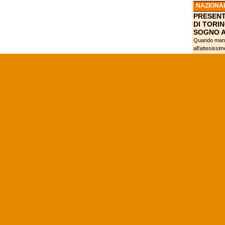
NAZIONA
PRESENT
DI TORIN
SOGNO 
Quando manc
all'attesissi
Olimpica FIBA
SERGIO'
CURRY NE
CONQUIS
NCAA
VILLANO
NCAA, M
DEL BUZ
JENKINS