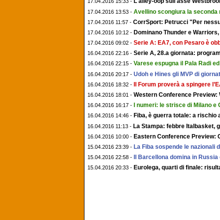
L'alley-oop sull'asse Westbroo
17.04.2016 15:33 -
Avellino scongiura la seconda
17.04.2016 13:53 -
CorrSport: Petrucci "Per ness
17.04.2016 11:57 -
Dominano Thunder e Warriors, 
17.04.2016 10:12 -
Serie A: EA7, con Pesaro è obbli
17.04.2016 09:02 -
Serie A, 28.a giornata: program
16.04.2016 22:16 -
Varese espugna il Pala Radi ed
16.04.2016 22:15 -
Udoh e Hines gli MVP di giornat
16.04.2016 20:17 -
Il Forum proverà a spingere l’
16.04.2016 18:32 -
Western Conference Preview: 
16.04.2016 18:01 -
I numeri: le strisce di Milano e
16.04.2016 16:17 -
Fiba, è guerra totale: a rischio 
16.04.2016 14:46 -
La Stampa: febbre Italbasket, gi
16.04.2016 11:13 -
Eastern Conference Preview: Ca
16.04.2016 10:00 -
La Fiba sospende le nazionali d
15.04.2016 23:39 -
Il Barcellona domina in Russia e 
15.04.2016 22:58 -
Eurolega, quarti di finale: risul
15.04.2016 20:33 -