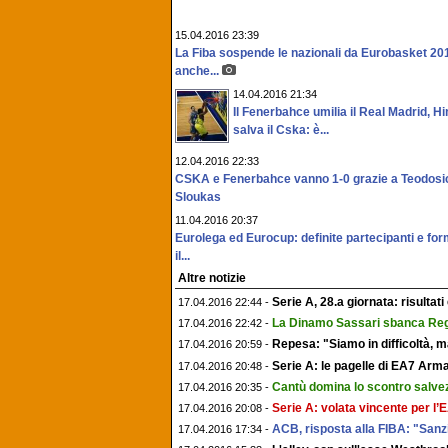
15.04.2016 23:39
La Fiba sospende le nazionali da Eurobasket 201
anche...
14.04.2016 21:34
Il Fenerbahce umilia il Real Madrid, H
salva il Cska: è...
12.04.2016 22:33
CSKA e Fenerbahce vanno 1-0 grazie a Teodosi
Sloukas
11.04.2016 20:37
Eurolega ed Eurocup: definite partecipanti e for
il...
Altre notizie
Serie A, 28.a giornata: risultati
17.04.2016 22:44 -
La Dinamo Sassari sbanca Reg
17.04.2016 22:42 -
Repesa: "Siamo in difficoltà, ma
17.04.2016 20:59 -
Serie A: le pagelle di EA7 Arm
17.04.2016 20:48 -
Cantù domina lo scontro salvezz
17.04.2016 20:35 -
Serie A: volata vincente per l
17.04.2016 20:08 -
ACB, risposta alla FIBA: "Sanz
17.04.2016 17:34 -