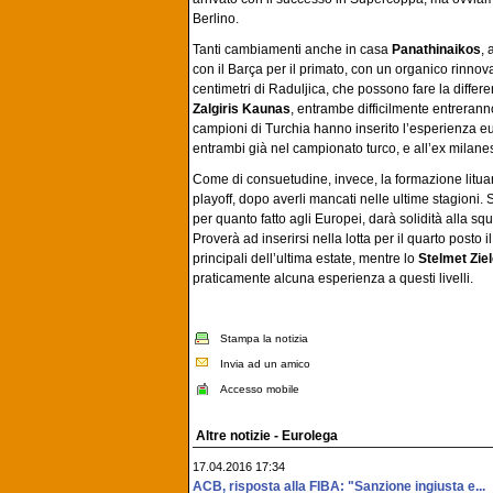
Berlino.
Tanti cambiamenti anche in casa
Panathinaikos
, 
con il Barça per il primato, con un organico rinnova
centimetri di Raduljica, che possono fare la differ
Zalgiris Kaunas
, entrambe difficilmente entrerann
campioni di Turchia hanno inserito l’esperienza eu
entrambi già nel campionato turco, e all’ex milan
Come di consuetudine, invece, la formazione lituan
playoff, dopo averli mancati nelle ultime stagioni.
per quanto fatto agli Europei, darà solidità alla s
Proverà ad inserirsi nella lotta per il quarto posto i
principali dell’ultima estate, mentre lo
Stelmet Zie
praticamente alcuna esperienza a questi livelli.
Stampa la notizia
Invia ad un amico
Accesso mobile
Altre notizie - Eurolega
17.04.2016 17:34
ACB, risposta alla FIBA: "Sanzione ingiusta e...