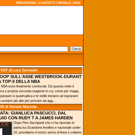
REDAZIONE
CONTATTI
MOBILE
RSS
YOFF
di Luca Servadei
-OOP SULL'ASSE WESTBROOK-DURANT
A TOP-5 DELLA NBA
la NBA sono finalmente cominciati. Da questa notte è
vera e propria seconda stagione in cui, come per magia,
l parquet si quadruplica e le stelle iniziano ad ingranare
 sempre più alte per provare ad agg...
OR
di Simone Mazzola
TATA: GIANLUCA PASCUCCI, DAL
IO CON RUDY T A JAMES HARDEN
Dopo Pino Sacripanti che ci ha riportato in
patria tra Scandone Avellino e nazionale under
20, prendiamo il nostro aereo di linea e voliamo