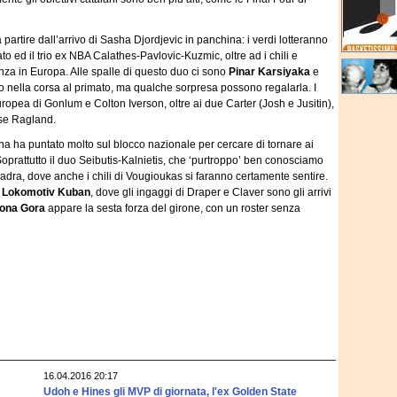
a partire dall’arrivo di Sasha Djordjevic in panchina: i verdi lotteranno
to ed il trio ex NBA Calathes-Pavlovic-Kuzmic, oltre ad i chili e
enza in Europa. Alle spalle di questo duo ci sono
Pinar Karsiyaka
e
o nella corsa al primato, ma qualche sorpresa possono regalarla. I
ropea di Gonlum e Colton Iverson, oltre ai due Carter (Josh e Jusitin),
ese Ragland.
a ha puntato molto sul blocco nazionale per cercare di tornare ai
 Soprattutto il duo Seibutis-Kalnietis, che ‘purtroppo’ ben conosciamo
quadra, dove anche i chili di Vougioukas si faranno certamente sentire.
l
Lokomotiv Kuban
, dove gli ingaggi di Draper e Claver sono gli arrivi
lona Gora
appare la sesta forza del girone, con un roster senza
16.04.2016 20:17
Udoh e Hines gli MVP di giornata, l'ex Golden State