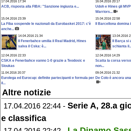
17.04.2016 17:34
16.04.2016 20:17
ACB, risposta alla FIBA: "Sanzione ingiusta e...
Udoh e Hines gli MVP 
Warriors...
15.04.2016 23:39
15.04.2016 22:58
La Fiba sospende le nazionali da Eurobasket 2017: c'è
Il Barcellona domina in
anche...
14.04.2016 21:34
13.04.2016 2
Il Fenerbahce umilia il Real Madrid, Hines
Il Barça si
salva il Cska: è...
schianta il..
12.04.2016 22:33
12.04.2016 14:29
CSKA e Fenerbahce vanno 1-0 grazie a Teodosic e
Scatta la corsa vers
Sloukas
non...
11.04.2016 20:37
09.04.2016 21:32
Eurolega ed Eurocup: definite partecipanti e formula per
De Colo è ancora una v
il...
Altre notizie
Serie A, 28.a gio
17.04.2016 22:44 -
e classifica
La Dinamo Sass
17.04.2016 22:42 -