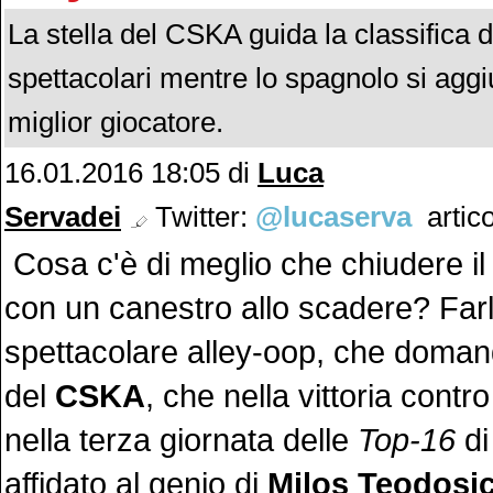
La stella del CSKA guida la classifica d
spettacolari mentre lo spagnolo si aggiud
miglior giocatore.
16.01.2016 18:05 di
Luca
Servadei
Twitter:
@lucaserva
artico
Cosa c'è di meglio che chiudere i
con un canestro allo scadere? Far
spettacolare alley-oop, che domande
del
CSKA
, che nella vittoria contro
nella terza giornata delle
Top-16
d
affidato al genio di
Milos Teodosi