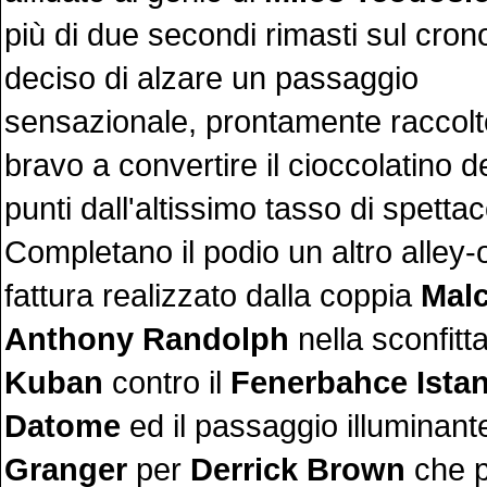
più di due secondi rimasti sul cro
deciso di alzare un passaggio
sensazionale, prontamente raccol
bravo a convertire il cioccolatino d
punti dall'altissimo tasso di spettac
Completano il podio un altro alley
fattura realizzato dalla coppia
Mal
Anthony Randolph
nella sconfitt
Kuban
contro il
Fenerbahce Ista
Datome
ed il passaggio illuminant
Granger
per
Derrick Brown
che p