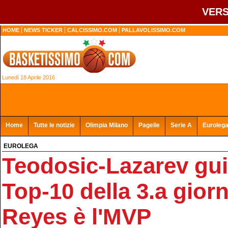
VERS
HOME
NEWS TICKER
CALCISSIMO.COM
PALLAVOLISSIMO.COM
Lunedì 18 Aprile 2016
Home
Tutte le notizie
Olimpia Milano
Pagelle
Serie A
Euroleg
EUROLEGA
Teodosic-Lazarev gui
Top-10 della 3.a giorn
Reyes è l'MVP