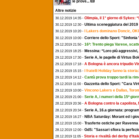
le prove...
Altre notizie
Olimpia, il 1° giorno di Sykes: 
30.12.2019 14:35 -
Ultima sceneggiatura del 2019 d
30.12.2019 12:30 -
I Lakers dominano Doncic, OKC
30.12.2019 10:20 -
Corriere dello Sport: "Sinfonia
30.12.2019 10:00 -
16ª: Trento piega Varese, scatto
29.12.2019 21:50 -
Messina: “Loro più aggressivi,
29.12.2019 18:25 -
Serie A, le pagelle di Virtus 
29.12.2019 17:30 -
A Bologna è ancora tripudio Vi
29.12.2019 17:18 -
I fratelli Holiday fanno la stori
29.12.2019 15:15 -
Cantù prova troppo tardi la rim
29.12.2019 14:12 -
Gazzetta dello Sport: "Cara Virt
29.12.2019 11:00 -
Vincono Lakers e Dallas, Toron
29.12.2019 10:00 -
Serie A, i numeri della 15ª gior
28.12.2019 21:00 -
A Bologna contro la capolista, M
28.12.2019 20:36 -
Serie A, 16.a giornata: program
28.12.2019 20:34 -
NBA Saturday: Morant ed i giov
28.12.2019 16:27 -
Trasferte ostiche per Ravenna 
28.12.2019 15:00 -
GdS: "Sassari sfiora la perfez
28.12.2019 12:00 -
Storia e rivalità del derby d'Ita
28.12.2019 11:05 -