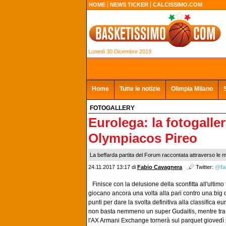
HOME
NEWS TICKER
CALCISSIMO.COM
Lunedì 30 Dicembre 2019
Home
Tutte le notizie
Olimpia Milano
FOTOGALLERY
Eurolega: la fotogalle
Olympiacos Pireo
La beffarda partita del Forum raccontata attraverso le mig
24.11.2017 13:17
di
Fabio Cavagnera
Twitter:
@fa
Finisce con la delusione della sconfitta all'ultimo t
giocano ancora una volta alla pari contro una big d
punti per dare la svolta definitiva alla classifica eu
non basta nemmeno un super Gudaitis, mentre tra gl
l'AX Armani Exchange tornerà sul parquet giovedì 