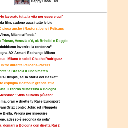
Happy Casa...
“Ho lavorato tutta la vita per essere qui”
a film: cadono quasi tutte le big
 piega anche i Raptors, bene i Pelicans
 Virtus, Milano affonda"
 Trieste, Venezia c'è, ok Brindisi e Reggio
 dobbiamo invertire la tendenza”
Bologna-AX Armani Exchange Milano
rtus: Milano è solo il Chacho Rodriguez
a: in tre durante Pelicans-Pacers
onta: a Brescia il lunch match
us-Olimpia, sei la storia del Basket"
to espugna Boston in grande stile
nata: il ritorno di Messina a Bologna
essina: "Sfida al livello più alto"
ma, orari e dirette tv Rai e Eurosport
ani Grizz contro Jokic ed i Nuggets
e Biella, Verona per inseguire
ione, adesso è seconda da sola"
lia, domani a Bologna con diretta Rai 2