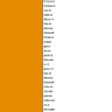
E trova il
sorpasso
con la
tripla di
Micov ©
foto di
Alessia
Doniselli
Finale in
volata:
gioco
da tre
punti di
McLean
e +1
greco ©
foto di
Alessia
Doniselli
Il tiro di
Jerrells
questa
volta non
va a
bersaglio