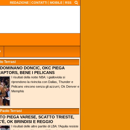
REDAZIONE
CONTATTI
MOBILE
RSS
s
lo Terrasi
 DOMINANO DONCIC, OKC PIEGA
RAPTORS, BENE I PELICANS
I risultati della notte NBA: i gialloviola si
riprendono la rivincita con Dallas, Thunder e
Pelicans vincono senza gli azzurri, Ok Denver e
Memphis
 Paolo Terrasi
NTO PIEGA VARESE, SCATTO TRIESTE,
'È, OK BRINDISI E REGGIO
I risultati delle altre partite di LBA: l'Aquila resiste