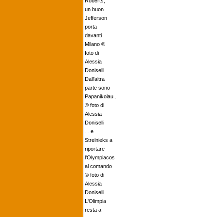
Roberts,
un buon
Jefferson
porta
davanti
Milano ©
foto di
Alessia
Doniselli
Dall'altra
parte sono
Papanikolau...
© foto di
Alessia
Doniselli
... e
Strelnieks a
riportare
l'Olympiacos
al comando
© foto di
Alessia
Doniselli
L'Olimpia
resta a