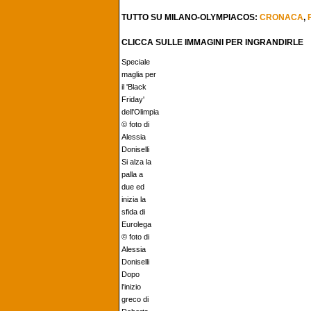
TUTTO SU MILANO-OLYMPIACOS:
CRONACA
,
CLICCA SULLE IMMAGINI PER INGRANDIRLE
Speciale
maglia per
il 'Black
Friday'
dell'Olimpia
© foto di
Alessia
Doniselli
Si alza la
palla a
due ed
inizia la
sfida di
Eurolega
© foto di
Alessia
Doniselli
Dopo
l'inizio
greco di