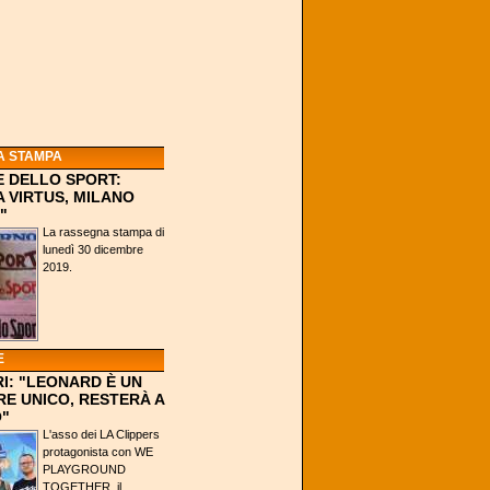
A STAMPA
 DELLO SPORT:
A VIRTUS, MILANO
"
La rassegna stampa di
lunedì 30 dicembre
2019.
E
I: "LEONARD È UN
E UNICO, RESTERÀ A
"
L'asso dei LA Clippers
protagonista con WE
PLAYGROUND
TOGETHER, il