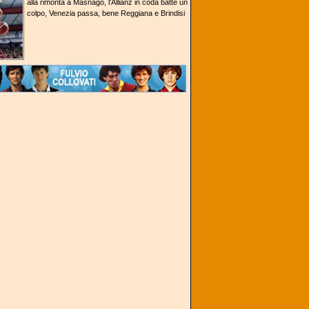
alla rimonta a Masnago, l'Allianz in coda batte un
colpo, Venezia passa, bene Reggiana e Brindisi