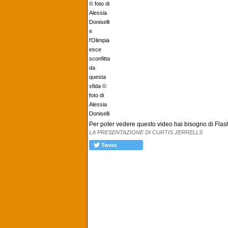
© foto di
Alessia
Doniselli
e
l'Olimpia
esce
sconfitta
da
questa
sfida ©
foto di
Alessia
Doniselli
Per poter vedere questo video hai bisogno di Flash, 
LA PRESENTAZIONE DI CURTIS JERRELLS
Tweet