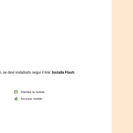
se devi installarlo segui il link:
Installa Flash
.
Stampa la notizia
Accesso mobile