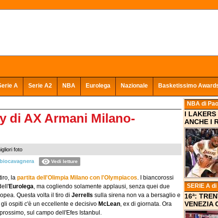
Serie A
Serie A2
NBA
Eurolega
Nazionale
Basketissimo Award
NBA
di Pao
I LAKERS
ry di AX Armani Milano-
ANCHE I 
liori foto
biocavagnera
Vedi letture
iro, la
partita dell'Olimpia Milano con l'Olympiacos
. I biancorossi
SERIE A
di
ell'
Eurolega
, ma cogliendo solamente applausi, senza quei due
ropea. Questa volta il tiro di
Jerrells
sulla sirena non va a bersaglio e
16ª: TRE
VENEZIA C
i ospiti c'è un eccellente e decisivo
McLean
, ex di giornata. Ora
prossimo, sul campo dell'Efes Istanbul.