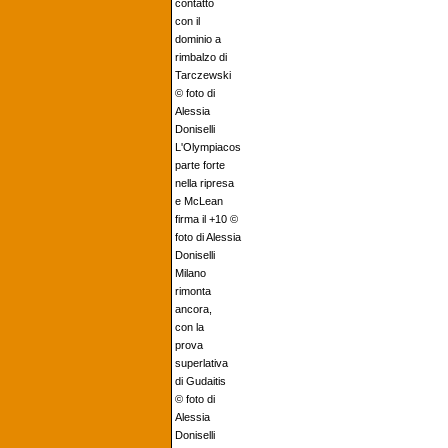
contatto
con il
dominio a
rimbalzo di
Tarczewski
© foto di
Alessia
Doniselli
L'Olympiacos
parte forte
nella ripresa
e McLean
firma il +10 ©
foto di Alessia
Doniselli
Milano
rimonta
ancora,
con la
prova
superlativa
di Gudaitis
© foto di
Alessia
Doniselli