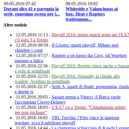
09.05.2016 07:42
08.05.2016 19:02
Durant dice 41 e pareggia la
Whiteside e Valanciunas ai
serie, ennesimo sweep per i...
box: Heat e Raptors
trattengono...
Altre notizie
12.05.2016 11:13 -
Playoff 2016: primo match point per l'EA7
c'è gara 3 a Trento
12.05.2016 09:59 -
Il Giorno: quarti playoff, Milano può
chiudere i conti
12.05.2016 07:57 -
Raptors a un passo dai Cavs, gli Warriors
passano a fatica
11.05.2016 22:56 -
Playoff 2016: Reggio vince anche a Sassar
e vola in semifinale
11.05.2016 22:55 -
Playoff 2016: Nunnally la chiude allo
scadere, Avellino in semifinale
11.05.2016 22:37 -
Serie A, quarti di finale: programma, risulta
e dirette tv
11.05.2016 20:03 -
Sassari pensa a Vitucci, il Barça vuole
l'accoppiata Claver-Delaney
11.05.2016 18:03 -
L’EA7 va a Trento: “Chiudiamola subito,
per non rischiare”
11.05.2016 16:02 -
TBL Turchia: l’Efes vince la stagione
regolare, ecco il tabellone playoff
11.05.2016 14:44 -
La clamorosa schiacciata di Kawhi Leona