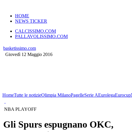
VERSIONE MOBILE
HOME
NEWS TICKER
CALCISSIMO.COM
PALLAVOLISSIMO.COM
basketissimo.com
Giovedì 12 Maggio 2016
Home
Tutte le notizie
Olimpia Milano
Pagelle
Serie A
Eurolega
Eurocup
NBA PLAYOFF
Gli Spurs espugnano OKC,