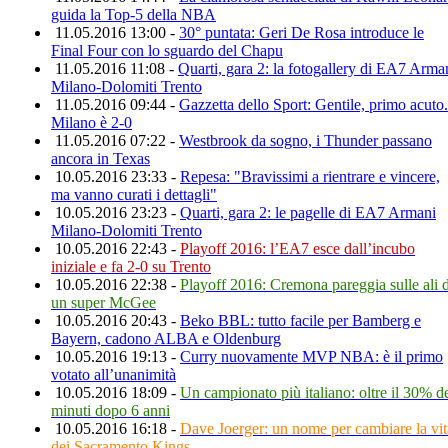
guida la Top-5 della NBA
11.05.2016 13:00 -
30° puntata: Geri De Rosa introduce le
Final Four con lo sguardo del Chapu
11.05.2016 11:08 -
Quarti, gara 2: la fotogallery di EA7 Arma
Milano-Dolomiti Trento
11.05.2016 09:44 -
Gazzetta dello Sport: Gentile, primo acuto.
Milano è 2-0
11.05.2016 07:22 -
Westbrook da sogno, i Thunder passano
ancora in Texas
10.05.2016 23:33 -
Repesa: "Bravissimi a rientrare e vincere,
ma vanno curati i dettagli"
10.05.2016 23:23 -
Quarti, gara 2: le pagelle di EA7 Armani
Milano-Dolomiti Trento
10.05.2016 22:43 -
Playoff 2016: l’EA7 esce dall’incubo
iniziale e fa 2-0 su Trento
10.05.2016 22:38 -
Playoff 2016: Cremona pareggia sulle ali d
un super McGee
10.05.2016 20:43 -
Beko BBL: tutto facile per Bamberg e
Bayern, cadono ALBA e Oldenburg
10.05.2016 19:13 -
Curry nuovamente MVP NBA: è il primo
votato all’unanimità
10.05.2016 18:09 -
Un campionato più italiano: oltre il 30% d
minuti dopo 6 anni
10.05.2016 16:18 -
Dave Joerger: un nome per cambiare la vit
dei Sacramento Kings