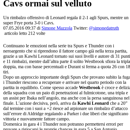
Cavs ormai sul velluto
Un rimbalzo offensivo di Leonard regala il 2-1 agli Spurs, mentre un
super Frye porta 3-0 i Cavs.
07.05.2016 09:37 di
Simone Mazzola
Twitter:
@simonedatruth
articolo letto 212 volte
Continuano le emozioni nella serie tra Spurs e Thunder con i
neroargento che si riprendono il fattore campo già nella terza partita,
grazie a un Kawhi Leonard tornato sui suoi livelli e autore di 31 punt
e 11 rimbalzi, mentre dall’altra parte il solito Westbrook sfiora la tripl
doppia, ma con basse percentuali e Durant si ferma a quota 26 con 1
tiri.
Dopo un approccio importante degli Spurs che provano subito la fuga
i Thunder riescono a recuperare e arrivare nel quarto periodo con la
partita in equilibrio. Come spesso accade
Westbrook
è croce e delizi
della squadra con un paio di penetrazioni al fulmicotone, una tripla e
un assist per Ibaka nell’angolo, ma anche con la persa sanguinosa nel
finale. L’azione decisiva, però, arriva da
Kawhi Leonard
che a 20”
dal termine con i suoi a +2 riesce ad arpionare un rimbalzo d’attacco
sull’errore di Aldridge regalando a Parker i due liberi che significano
vittoria e nuovamente fattore campo.
Domenica in gara 4 i Thunder non potranno permettersi errori per
provare a rigiocarsi le proprie chances in gara 5 a San Antonio.