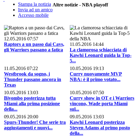
Stampa la notizia
Altre notizie - NBA playoff
Invia ad un amico
Accesso mobile
12.05.2016 07:57
Raptors a un passo dai Cavs,
11.05.2016 14:44
gli Warriors passano a fatica
La clamorosa schiacciata di
Kawhi Leonard guida la Top-
5...
11.05.2016 07:22
10.05.2016 19:13
Westbrook da sogno, i
Curry nuovamente MVP
Thunder passano ancora in
NBA: è il primo votato...
Texas
10.05.2016 13:03
10.05.2016 07:50
Biyombo posterizza tutta
Curry show in OT e i Warriors
Miami alla prima posizione
vincono, Wade porta Miami
della...
sul...
09.05.2016 20:00
09.05.2016 13:03
Spurs-Thunder! Che serie tra
Kawhi Leonard posterizza
aggiustamenti e nuovi...
Steven Adams al primo posto
della...