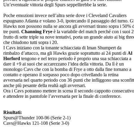
Un’eventuale vittoria degli Spurs seppellirebbe la serie.
Poche emozioni invece nell’altra serie dove i Cleveland Cavaliers
espugnano Atlanta e volano 3-0, ipotecando il passaggio del turno. Gl
Hawks non possono nulla se ancora gli avversari tirano sopra i 50% 
tre punti.
Channing Frye
è la variabile del match perché con i suoi 2
frutto di sette triple su nove tentativi, porta un grande aiuto ai big thre
che chiudono tutti sopra i 20.
I Cavs iniziano con la tonante schiacciata di Iman Shumpert da
rimbalzo d’attacco, ma gli Hawks grazie soprattutto ai 24 punti di
Al
Horford
tengono e nel terzo periodo è proprio una sua schiacciata a
dare il +9 ai suoi che accarezzano l’idea della vittoria. Da lì è un
monologo Cavs che con la bomba di Frye a otto dalla fine tornano a
contatto e operano il sorpasso poco dopo crivellando la retina
avversaria nel quarto periodo con 36 punti che infliggono una sconfit
anche più pesante della realtà agli avversari.
Ora i Cavs potranno mettere in scena il secondo cappotto consecutiv
e attendere in pantofole l’avversaria per la finale di conference.
Risultati:
Spurs@Thunder 100-96 (Serie 2-1)
Cavs@Hawks 121-108 (Serie 3-0)