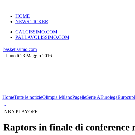
VERSIONE MOBILE
HOME
NEWS TICKER
CALCISSIMO.COM
PALLAVOLISSIMO.COM
basketissimo.com
Lunedì 23 Maggio 2016
Home
Tutte le notizie
Olimpia Milano
Pagelle
Serie A
Eurolega
Eurocup
NBA PLAYOFF
Raptors in finale di conference 