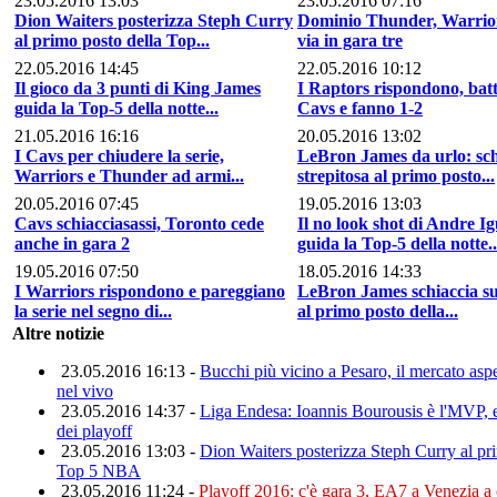
23.05.2016 13:03
23.05.2016 07:16
Dion Waiters posterizza Steph Curry
Dominio Thunder, Warrior
al primo posto della Top...
via in gara tre
22.05.2016 14:45
22.05.2016 10:12
Il gioco da 3 punti di King James
I Raptors rispondono, batt
guida la Top-5 della notte...
Cavs e fanno 1-2
21.05.2016 16:16
20.05.2016 13:02
I Cavs per chiudere la serie,
LeBron James da urlo: sch
Warriors e Thunder ad armi...
strepitosa al primo posto...
20.05.2016 07:45
19.05.2016 13:03
Cavs schiacciasassi, Toronto cede
Il no look shot di Andre I
anche in gara 2
guida la Top-5 della notte..
19.05.2016 07:50
18.05.2016 14:33
I Warriors rispondono e pareggiano
LeBron James schiaccia s
la serie nel segno di...
al primo posto della...
Altre notizie
23.05.2016 16:13 -
Bucchi più vicino a Pesaro, il mercato aspe
nel vivo
23.05.2016 14:37 -
Liga Endesa: Ioannis Bourousis è l'MVP, e
dei playoff
23.05.2016 13:03 -
Dion Waiters posterizza Steph Curry al pr
Top 5 NBA
23.05.2016 11:24 -
Playoff 2016: c'è gara 3, EA7 a Venezia a 