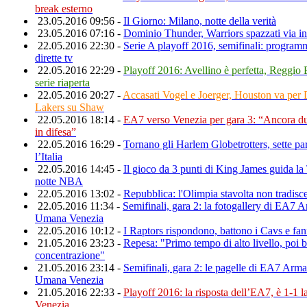
break esterno
23.05.2016 09:56 -
Il Giorno: Milano, notte della verità
23.05.2016 07:16 -
Dominio Thunder, Warriors spazzati via in 
22.05.2016 22:30 -
Serie A playoff 2016, semifinali: programma
dirette tv
22.05.2016 22:29 -
Playoff 2016: Avellino è perfetta, Reggio 
serie riaperta
22.05.2016 20:27 -
Accasati Vogel e Joerger, Houston va per 
Lakers su Shaw
22.05.2016 18:14 -
EA7 verso Venezia per gara 3: “Ancora du
in difesa”
22.05.2016 16:29 -
Tornano gli Harlem Globetrotters, sette part
l’Italia
22.05.2016 14:45 -
Il gioco da 3 punti di King James guida la
notte NBA
22.05.2016 13:02 -
Repubblica: l'Olimpia stavolta non tradisc
22.05.2016 11:34 -
Semifinali, gara 2: la fotogallery di EA7 
Umana Venezia
22.05.2016 10:12 -
I Raptors rispondono, battono i Cavs e fa
21.05.2016 23:23 -
Repesa: "Primo tempo di alto livello, poi b
concentrazione"
21.05.2016 23:14 -
Semifinali, gara 2: le pagelle di EA7 Arm
Umana Venezia
21.05.2016 22:33 -
Playoff 2016: la risposta dell’EA7, è 1-1 l
Venezia