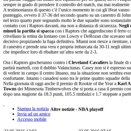
sempre in grado di prendere il controllo del match, ma mai realmente p
A testimonianza di questo c’è l’unico momento in cui gli Heat vanno 
punteggio, ovvero il 37-36 del secondo quarto su un canestro di Joh
nel terzo quarto pure segnando molto le due squadre sono sostanzial
contatto con i Raptors davanti, ma non a distanza di sicurezza.
Negli 
minuti la partita si spacca
con i Raptors che aggrediscono il ferro 
crivellano la retina da lontano con Lowry e DeRozan che scavano subi
decisivo propiziando la fuga definitiva. Miami non riesce a rientrare, 
il canestro e prende una vera e propria imbarcata da 30-11 negli ultim
che impedisce loro di ribaltare un’altra serie da 2-3.
Ora i Raptors giocheranno contro i
Cleveland Cavaliers
la finale di
partirà martedì, con il dubbio Valanciunas. Casey non si è espresso sul
di vedere in campo il centro lituano, ma la situazione non sembra ess
confortante. Intanto i canadesi sono tra le prime quattro squadre della
Nella giornata di oggi anche il premio di Rookie of the Year a
Karl A
Towns
dei Minnesota Timberwolves che si porta a casa il premio con
dopo una stagione da 18.3 punti, 105.5 rimbalzi e 1.7 stoppate a parti
Stampa la notizia
Altre notizie - NBA playoff
Invia ad un amico
Accesso mobile