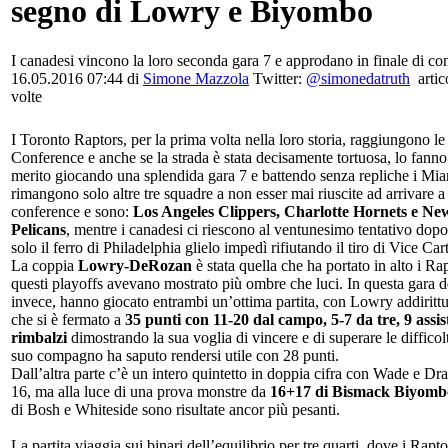
segno di Lowry e Biyombo
I canadesi vincono la loro seconda gara 7 e approdano in finale di co
16.05.2016 07:44 di
Simone Mazzola
Twitter:
@simonedatruth
artic
volte
I Toronto Raptors, per la prima volta nella loro storia, raggiungono le 
Conference e anche se la strada è stata decisamente tortuosa, lo fann
merito giocando una splendida gara 7 e battendo senza repliche i Mi
rimangono solo altre tre squadre a non esser mai riuscite ad arrivare a
conference e sono:
Los Angeles Clippers, Charlotte Hornets e Ne
Pelicans
, mentre i canadesi ci riescono al ventunesimo tentativo dop
solo il ferro di Philadelphia glielo impedì rifiutando il tiro di Vice Car
La coppia
Lowry-DeRozan
è stata quella che ha portato in alto i Ra
questi playoffs avevano mostrato più ombre che luci. In questa gara d
invece, hanno giocato entrambi un’ottima partita, con Lowry addiritt
che si è fermato a
35 punti con 11-20 dal campo, 5-7 da tre, 9 assist
rimbalzi
dimostrando la sua voglia di vincere e di superare le difficol
suo compagno ha saputo rendersi utile con 28 punti.
Dall’altra parte c’è un intero quintetto in doppia cifra con Wade e Dr
16, ma alla luce di una prova monstre da
16+17 di Bismack Biyomb
di Bosh e Whiteside sono risultate ancor più pesanti.
La partita viaggia sui binari dell’equilibrio per tre quarti, dove i Rap