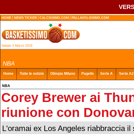
VERS
HOME
NEWS TICKER
CALCISSIMO.COM
PALLAVOLISSIMO.COM
Sabato 3 Marzo 2018
NBA
Home
Tutte le notizie
Olimpia Milano
Pagelle
Serie A
Serie A2
NBA
Corey Brewer ai Thu
riunione con Donovan
L'oramai ex Los Angeles riabbraccia il 