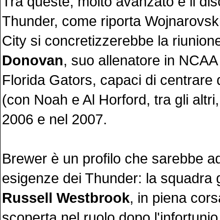
Tra queste, molto avanzato è il dis
Thunder, come riporta Wojnarovsk
City si concretizzerebbe la riunio
Donovan
, suo allenatore in NCAA 
Florida Gators, capaci di centrare due
(con Noah e Al Horford, tra gli altri
2006 e nel 2007.
Brewer è un profilo che sarebbe ad
esigenze dei Thunder: la squadra 
Russell Westbrook
, in piena cors
scoperta nel ruolo dopo l'infortunio