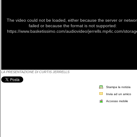
The video could not be loaded, either because the server or netwo
failed or because the format is not supported:
https://www.basketissimo.com/audiovideo/jerrells.mp4c.com/storag
LA PRESENTAZIONE DI CURTIS JERRELLS
Stampa la notizia
Invia ad un amico
Accesso mobile