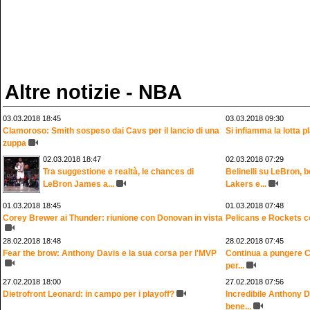
Altre notizie - NBA
03.03.2018 18:45
03.03.2018 09:30
Clamoroso: Smith sospeso dai Cavs per il lancio di una
Si infiamma la lotta pl
zuppa
02.03.2018 18:47
02.03.2018 07:29
Tra suggestione e realtà, le chances di
Belinelli su LeBron, 
LeBron James a...
Lakers e...
01.03.2018 18:45
01.03.2018 07:48
Corey Brewer ai Thunder: riunione con Donovan in vista
Pelicans e Rockets c
28.02.2018 18:48
28.02.2018 07:45
Fear the brow: Anthony Davis e la sua corsa per l'MVP
Continua a pungere Ch
per...
27.02.2018 18:00
27.02.2018 07:56
Dietrofront Leonard: in campo per i playoff?
Incredibile Anthony D
bene...