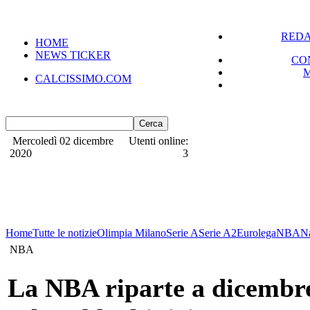
REDA
HOME
NEWS TICKER
CO
CALCISSIMO.COM
Mercoledì 02 dicembre
Utenti online:
2020
3
Home
Tutte le notizie
Olimpia Milano
Serie A
Serie A2
Eurolega
NBA
N
NBA
La NBA riparte a dicembr