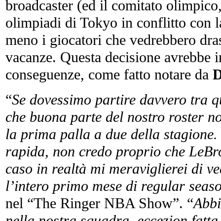
broadcaster (ed il comitato olimpico
olimpiadi di Tokyo in conflitto con 
meno i giocatori che vedrebbero dras
vacanze. Questa decisione avrebbe in
conseguenze, come fatto notare da
D
“
Se dovessimo partire davvero tra q
che buona parte del nostro roster n
la prima palla a due della stagione
rapida, non credo proprio che LeBr
caso in realtà mi meraviglierei di v
l’intero primo mese di regular seas
nel “The Ringer NBA Show”. “
Abbi
nella nostra squadra, eccezion fatta