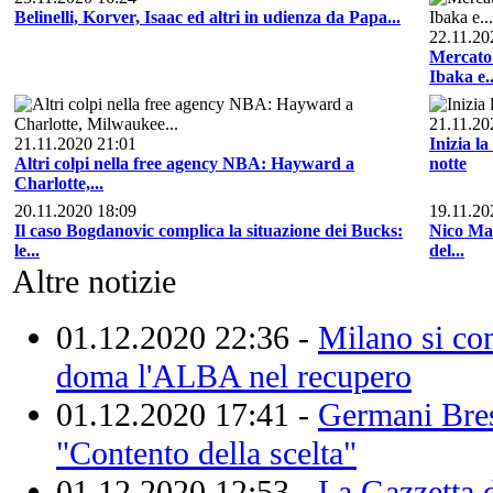
Belinelli, Korver, Isaac ed altri in udienza da Papa...
22.11.20
Mercato 
Ibaka e..
21.11.20
21.11.2020 21:01
Inizia l
Altri colpi nella free agency NBA: Hayward a
notte
Charlotte,...
20.11.2020 18:09
19.11.20
Il caso Bogdanovic complica la situazione dei Bucks:
Nico Man
le...
del...
Altre notizie
01.12.2020 22:36 -
Milano si con
doma l'ALBA nel recupero
01.12.2020 17:41 -
Germani Bresc
"Contento della scelta"
01.12.2020 12:53 -
La Gazzetta 