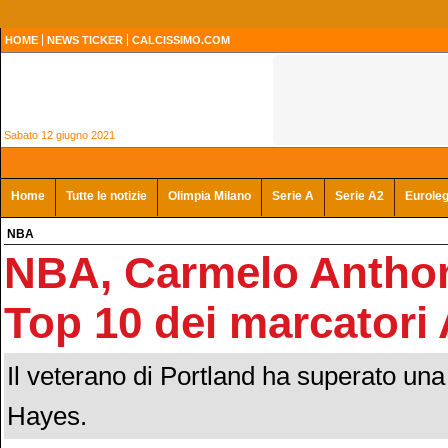
HOME
NEWS TICKER
CALCISSIMO.COM
Sabato 12 giugno 2021
Home
Tutte le notizie
Olimpia Milano
Serie A
Serie A2
Eurole
NBA
NBA, Carmelo Anthon
Top 10 dei marcatori 
Il veterano di Portland ha superato u
Hayes.