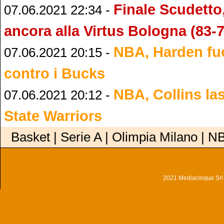
Finale Scudetto
07.06.2021 22:34 -
ancora alla Virtus Bologna (83-7
NBA, Harden fuo
07.06.2021 20:15 -
contro i Bucks
NBA, Collins la
07.06.2021 20:12 -
State Warriors
Basket | Serie A | Olimpia Milano | N
2021 Mediacinque Srl - 