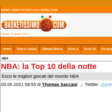
HOME
NEWS TICKER
CALCISSIMO.COM
Sabato 12 giugno 2021
Home
Tutte le notizie
Olimpia Milano
Serie A
Serie A2
Eurole
NBA
NBA: la Top 10 della notte
Ecco le migliori giocati del mondo NBA
05.05.2021 08:55
di
Thomas Saccani
Twitter:
@pon