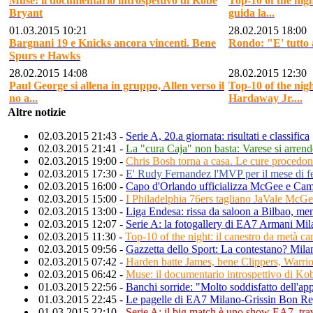
Muse: il documentario introspettivo di Kobe
Top-10 of the nigh
Bryant
guida la...
01.03.2015 10:21
28.02.2015 18:00
Bargnani 19 e Knicks ancora vincenti. Bene
Rondo: "E' tutto 
Spurs e Hawks
28.02.2015 14:08
28.02.2015 12:30
Paul George si allena in gruppo, Allen verso il
Top-10 of the nig
no a...
Hardaway Jr....
Altre notizie
02.03.2015 21:43 -
Serie A, 20.a giornata: risultati e classifica
02.03.2015 21:41 -
La "cura Caja" non basta: Varese si arren
02.03.2015 19:00 -
Chris Bosh torna a casa. Le cure procedo
02.03.2015 17:30 -
E' Rudy Fernandez l'MVP per il mese di fe
02.03.2015 16:00 -
Capo d'Orlando ufficializza McGee e Cam
02.03.2015 15:00 -
I Philadelphia 76ers tagliano JaVale McG
02.03.2015 13:00 -
Liga Endesa: rissa da saloon a Bilbao, men
02.03.2015 12:07 -
Serie A: la fotogallery di EA7 Armani Mi
02.03.2015 11:30 -
Top-10 of the night: il canestro da metà c
02.03.2015 09:56 -
Gazzetta dello Sport: La contestano? Mila
02.03.2015 07:42 -
Harden batte James, bene Clippers, Warrio
02.03.2015 06:42 -
Muse: il documentario introspettivo di Ko
01.03.2015 22:56 -
Banchi sorride: "Molto soddisfatto dell'ap
01.03.2015 22:45 -
Le pagelle di EA7 Milano-Grissin Bon Re
01.03.2015 22:10 -
Serie A: il big match è uno show EA7, tra