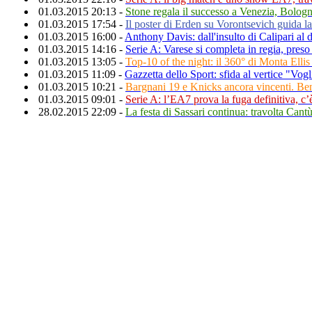
01.03.2015 20:13 -
Stone regala il successo a Venezia, Bologn
01.03.2015 17:54 -
Il poster di Erden su Vorontsevich guida l
01.03.2015 16:00 -
Anthony Davis: dall'insulto di Calipari a
01.03.2015 14:16 -
Serie A: Varese si completa in regia, pres
01.03.2015 13:05 -
Top-10 of the night: il 360° di Monta Ellis 
01.03.2015 11:09 -
Gazzetta dello Sport: sfida al vertice "Vog
01.03.2015 10:21 -
Bargnani 19 e Knicks ancora vincenti. B
01.03.2015 09:01 -
Serie A: l’EA7 prova la fuga definitiva, c
28.02.2015 22:09 -
La festa di Sassari continua: travolta Cantù