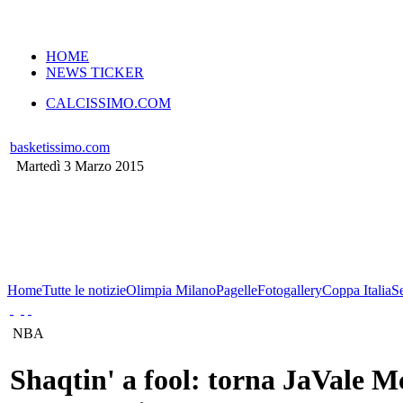
VERSIONE MOBILE
HOME
NEWS TICKER
CALCISSIMO.COM
basketissimo.com
Martedì 3 Marzo 2015
Home
Tutte le notizie
Olimpia Milano
Pagelle
Fotogallery
Coppa Italia
S
NBA
Shaqtin' a fool: torna JaVale M