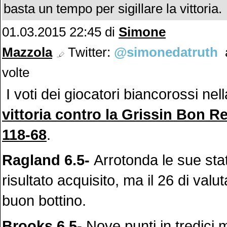
basta un tempo per sigillare la vittoria.
01.03.2015 22:45 di
Simone
Mazzola
Twitter:
@simonedatruth
a
volte
I voti dei giocatori biancorossi nel
vittoria contro la Grissin Bon R
118-68
.
Ragland 6.5-
Arrotonda le sue stat
risultato acquisito, ma il 26 di valu
buon bottino.
Brooks 6.5-
Nove punti in tredici m