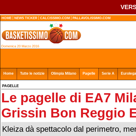
VERS
HOME
NEWS TICKER
CALCISSIMO.COM
PALLAVOLISSIMO.COM
Domenica 20 Marzo 2016
Home
Tutte le notizie
Olimpia Milano
Pagelle
Serie A
Euroleg
PAGELLE
Le pagelle di EA7 Mil
Grissin Bon Reggio E
Kleiza dà spettacolo dal perimetro, m