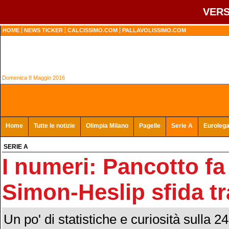
VERS
HOME
NEWS TICKER
CALCISSIMO.COM
PALLAVOLISSIMO.COM
Domenica 8 Maggio 2016
Home
Tutte le notizie
Olimpia Milano
Pagelle
Serie A
Euroleg
SERIE A
I numeri: Pancotto fa
Simon-Heslip sfida t
Un po' di statistiche e curiosità sulla 24