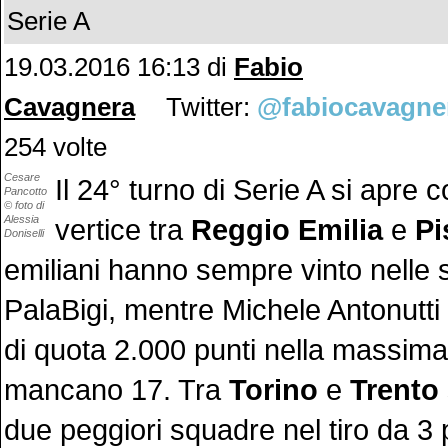
Serie A
19.03.2016 16:13 di
Fabio
Cavagnera
Twitter:
@fabiocavagne
254 volte
Cesare
Il 24° turno di Serie A si apre c
Pancotto
© foto di
Alessia
vertice tra
Reggio Emilia
e
Pi
Doniselli
emiliani hanno sempre vinto nelle s
PalaBigi, mentre Michele Antonutti
di quota 2.000 punti nella massima
mancano 17. Tra
Torino
e
Trento
due peggiori squadre nel tiro da 3