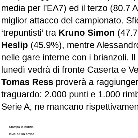
media per l’EA7) ed il terzo (80.7 
miglior attacco del campionato. Sfi
‘trepuntisti’ tra
Kruno Simon
(47.
Heslip
(45.9%), mentre Alessandro
nelle gare interne con i brianzoli. Il
lunedì vedrà di fronte Caserta e V
Tomas Ress
proverà a raggiunge
traguardo: 2.000 punti e 1.000 rimba
Serie A, ne mancano rispettivamen
Stampa la notizia
Invia ad un amico