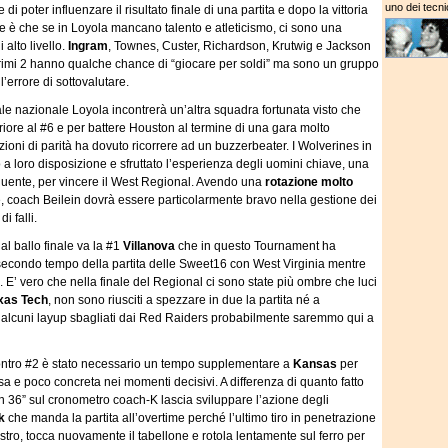
uno dei tecnic
i poter influenzare il risultato finale di una partita e dopo la vittoria
e è che se in Loyola mancano talento e atleticismo, ci sono una
 alto livello.
Ingram
, Townes, Custer, Richardson, Krutwig e Jackson
primi 2 hanno qualche chance di “giocare per soldi” ma sono un gruppo
errore di sottovalutare.
le nazionale Loyola incontrerà un’altra squadra fortunata visto che
iore al #6 e per battere Houston al termine di una gara molto
zioni di parità ha dovuto ricorrere ad un buzzerbeater. I Wolverines in
o a loro disposizione e sfruttato l’esperienza degli uomini chiave, una
equente, per vincere il West Regional. Avendo una
rotazione molto
, coach Beilein dovrà essere particolarmente bravo nella gestione dei
i falli.
al ballo finale va la #1
Villanova
che in questo Tournament ha
secondo tempo della partita delle Sweet16 con West Virginia mentre
e. E’ vero che nella finale del Regional ci sono state più ombre che luci
xas Tech
, non sono riusciti a spezzare in due la partita né a
d alcuni layup sbagliati dai Red Raiders probabilmente saremmo qui a
contro #2 è stato necessario un tempo supplementare a
Kansas
per
 e poco concreta nei momenti decisivi. A differenza di quanto fatto
on 36” sul cronometro coach-K lascia sviluppare l’azione degli
k
che manda la partita all’overtime perché l’ultimo tiro in penetrazione
estro, tocca nuovamente il tabellone e rotola lentamente sul ferro per