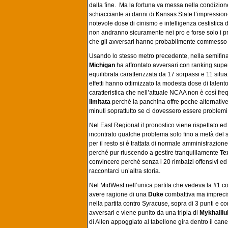
dalla fine. Ma la fortuna va messa nella condizione d
schiacciante ai danni di Kansas State l’impression
notevole dose di cinismo e intelligenza cestistica di
non andranno sicuramente nei pro e forse solo i 
che gli avversari hanno probabilmente commesso l’
Usando lo stesso metro precedente, nella semifina
Michigan
ha affrontato avversari con ranking super
equilibrata caratterizzata da 17 sorpassi e 11 situa
effetti hanno ottimizzato la modesta dose di talent
caratteristica che nell’attuale NCAA non è così fr
limitata
perché la panchina offre poche alternative
minuti soprattutto se ci dovessero essere problemi d
Nel East Regional il pronostico viene rispettato ed 
incontrato qualche problema solo fino a metà del 
per il resto si è trattata di normale amministrazion
perché pur riuscendo a gestire tranquillamente
Te
convincere perché senza i 20 rimbalzi offensivi e
raccontarci un’altra storia.
Nel MidWest nell’unica partita che vedeva la #1 
avere ragione di una
Duke
combattiva ma imprecisa
nella partita contro Syracuse, sopra di 3 punti e c
avversari e viene punito da una tripla di
Mykhailiu
di Allen appoggiato al tabellone gira dentro il can