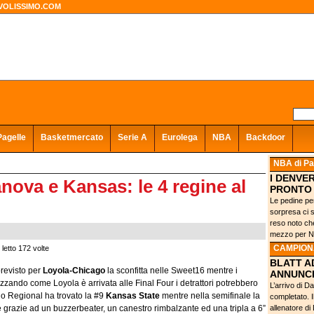
VOLISSIMO.COM
Pagelle
Basketmercato
Serie A
Eurolega
NBA
Backdoor
NBA
di Pa
I DENVE
anova e Kansas: le 4 regine al
PRONTO 
Le pedine pe
sorpresa ci 
reso noto ch
mezzo per Ni
CAMPIONA
 letto 172 volte
BLATT A
previsto per
Loyola-Chicago
la sconfitta nelle Sweet16 mentre i
ANNUNCI
zzando come Loyola è arrivata alle Final Four i detrattori potrebbero
L’arrivo di D
suo Regional ha trovato la #9
Kansas State
mentre nella semifinale la
completato. I
e grazie ad un buzzerbeater, un canestro rimbalzante ed una tripla a 6”
allenatore d