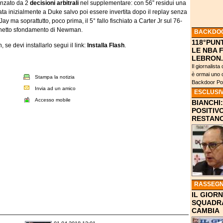
luenzato da 2
decisioni arbitrali
nel supplementare: con 56” residui una
ta inizialmente a Duke salvo poi essere invertita dopo il replay senza
ay ma soprattutto, poco prima, il 5° fallo fischiato a Carter Jr sul 76-
n netto sfondamento di Newman.
BACKDO
118°PUN
se devi installarlo segui il link:
Installa Flash
.
LE NBA 
LEBRON.
Il giornalist
è ormai uno d
Stampa la notizia
Backdoor Pod
Invia ad un amico
ESCLUSI
Accesso mobile
BIANCHI
POSITIVO
RESTANO
RASSEGN
IL GIOR
SQUADRA
CAMBIA