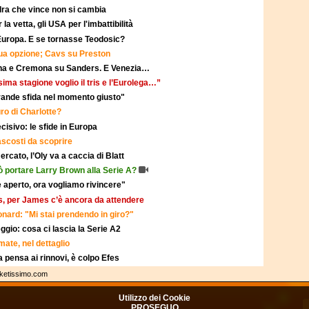
adra che vince non si cambia
a vetta, gli USA per l'imbattibilità
n Europa. E se tornasse Teodosic?
ua opzione; Cavs su Preston
gna e Cremona su Sanders. E Venezia…
ima stagione voglio il tris e l’Eurolega…”
grande sfida nel momento giusto"
ro di Charlotte?
cisivo: le sfide in Europa
scosti da scoprire
ercato, l’Oly va a caccia di Blatt
ò portare Larry Brown alla Serie A?
 è aperto, ora vogliamo rivincere"
s, per James c’è ancora da attendere
ard: "Mi stai prendendo in giro?"
eggio: cosa ci lascia la Serie A2
ate, nel dettaglio
 pensa ai rinnovi, è colpo Efes
sketissimo.com
Utilizzo dei Cookie
PROSEGUO