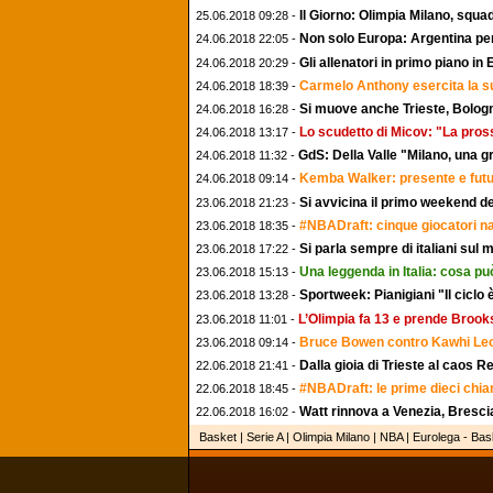
Il Giorno: Olimpia Milano, squ
25.06.2018 09:28 -
Non solo Europa: Argentina per l
24.06.2018 22:05 -
Gli allenatori in primo piano i
24.06.2018 20:29 -
Carmelo Anthony esercita la s
24.06.2018 18:39 -
Si muove anche Trieste, Bolo
24.06.2018 16:28 -
Lo scudetto di Micov: "La pross
24.06.2018 13:17 -
GdS: Della Valle "Milano, una 
24.06.2018 11:32 -
Kemba Walker: presente e futu
24.06.2018 09:14 -
Si avvicina il primo weekend de
23.06.2018 21:23 -
#NBADraft: cinque giocatori na
23.06.2018 18:35 -
Si parla sempre di italiani sul m
23.06.2018 17:22 -
Una leggenda in Italia: cosa pu
23.06.2018 15:13 -
Sportweek: Pianigiani "Il ciclo
23.06.2018 13:28 -
L’Olimpia fa 13 e prende Brook
23.06.2018 11:01 -
Bruce Bowen contro Kawhi Leon
23.06.2018 09:14 -
Dalla gioia di Trieste al caos R
22.06.2018 21:41 -
#NBADraft: le prime dieci chiam
22.06.2018 18:45 -
Watt rinnova a Venezia, Brescia
22.06.2018 16:02 -
Basket | Serie A | Olimpia Milano | NBA | Eurolega - Ba