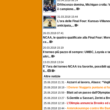
03.04.2018 08:14
DiVincenzo domina, Michigan crolla: V
è campione...
31.03.2018 15:44
L'ora delle Final Four: Kansas-Villanov
anticipata,...
26.03.2018 07:41
NCAA, le quattro qualificate alla Final Four: More
ce...
20.03.2018 15:19
Il torneo più pazzo di sempre: UMBC, Loyola e ta
altri...
13.03.2018 13:04
E' l'ora del torneo NCAA tra favorite, possibili u
il...
Altre notizie
Azzurri al lavoro, Abass: “Vog
25.06.2018 21:31 -
I Denver Nuggets puntano al fu
25.06.2018 18:19 -
Blatt ad un passo dall’Olympiac
25.06.2018 15:59 -
S.Gentile a Sassari, Zerini a Bre
25.06.2018 13:27 -
L’Olimpia annuncia Brooks ed a
25.06.2018 12:18 -
Antetokounmpo contro Mo Bamb
25.06.2018 10:44 -