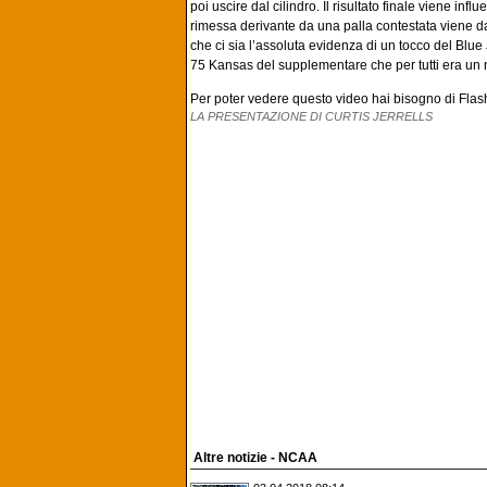
poi uscire dal cilindro. Il risultato finale viene inf
rimessa derivante da una palla contestata viene da
che ci sia l’assoluta evidenza di un tocco del Blue J
75 Kansas del supplementare che per tutti era u
Per poter vedere questo video hai bisogno di Flash, 
LA PRESENTAZIONE DI CURTIS JERRELLS
Altre notizie - NCAA