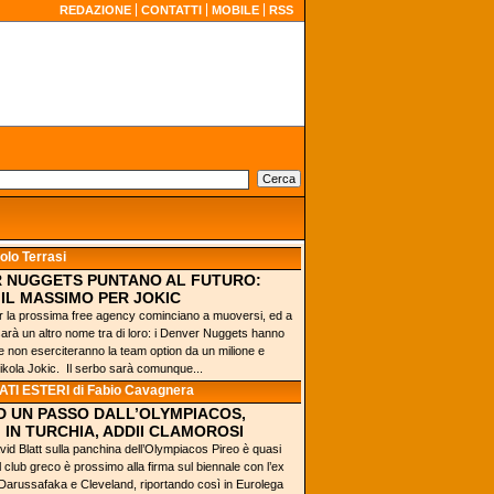
REDAZIONE
CONTATTI
MOBILE
RSS
olo Terrasi
R NUGGETS PUNTANO AL FUTURO:
IL MASSIMO PER JOKIC
r la prossima free agency cominciano a muoversi, ed a
sarà un altro nome tra di loro: i Denver Nuggets hanno
e non eserciteranno la team option da un milione e
kola Jokic. Il serbo sarà comunque...
TI ESTERI
di Fabio Cavagnera
D UN PASSO DALL’OLYMPIACOS,
 IN TURCHIA, ADDII CLAMOROSI
avid Blatt sulla panchina dell’Olympiacos Pireo è quasi
l club greco è prossimo alla firma sul biennale con l’ex
i Darussafaka e Cleveland, riportando così in Eurolega