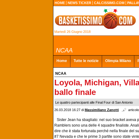
HOME
NEWS TICKER
CALCISSIMO.COM
PALLA
Martedì 26 Giugno 2018
NCAA
Home
Tutte le notizie
Olimpia Milano
NCAA
Loyola, Michigan, Vill
ballo finale
Le quattro partecipanti alle Final Four di San Antonio
26.03.2018 16:27
di
Massimiliano Zanotti
articolo
Sister Jean ha sbagliato: nel suo bracket aveva 
Ramblers sono una delle 4 squadre finaliste. Anali
dire che è stata fortunata perché nella finale del 
#7 Nevada e che le prime 3 partite sono state vint