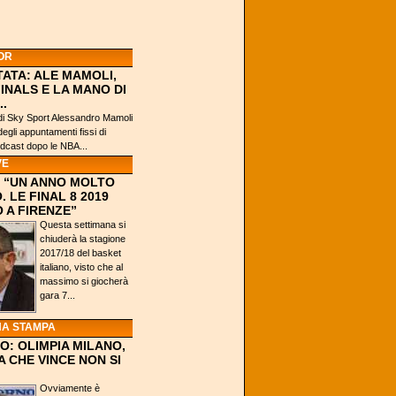
OR
TATA: ALE MAMOLI,
FINALS E LA MANO DI
..
a di Sky Sport Alessandro Mamoli
egli appuntamenti fissi di
cast dopo le NBA...
VE
: “UN ANNO MOLTO
. LE FINAL 8 2019
 A FIRENZE”
Questa settimana si
chiuderà la stagione
2017/18 del basket
italiano, visto che al
massimo si giocherà
gara 7...
A STAMPA
NO: OLIMPIA MILANO,
 CHE VINCE NON SI
Ovviamente è