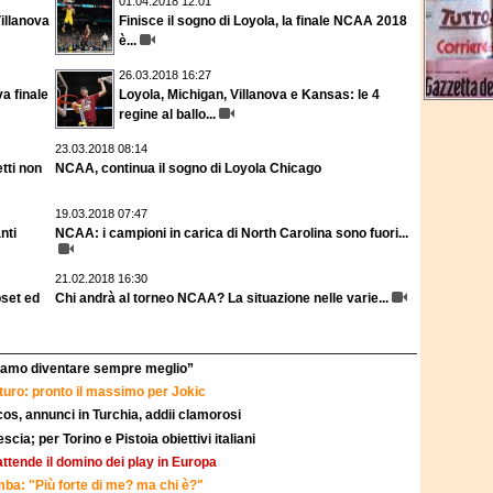
01.04.2018 12:01
illanova
Finisce il sogno di Loyola, la finale NCAA 2018
è...
26.03.2018 16:27
a finale
Loyola, Michigan, Villanova e Kansas: le 4
regine al ballo...
23.03.2018 08:14
tti non
NCAA, continua il sogno di Loyola Chicago
19.03.2018 07:47
nti
NCAA: i campioni in carica di North Carolina sono fuori...
21.02.2018 16:30
pset ed
Chi andrà al torneo NCAA? La situazione nelle varie...
liamo diventare sempre meglio”
turo: pronto il massimo per Jokic
os, annunci in Turchia, addii clamorosi
scia; per Torino e Pistoia obiettivi italiani
ttende il domino dei play in Europa
a: "Più forte di me? ma chi è?"