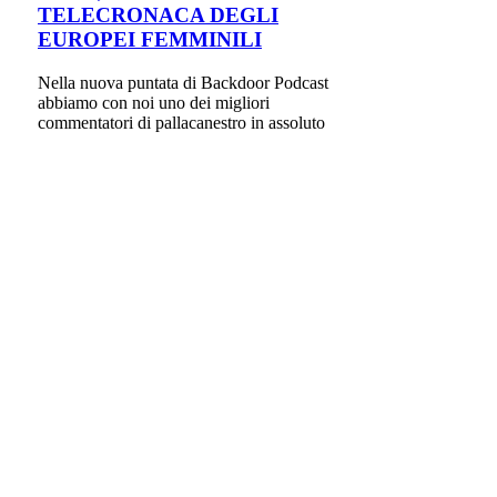
TELECRONACA DEGLI
EUROPEI FEMMINILI
Nella nuova puntata di Backdoor Podcast
abbiamo con noi uno dei migliori
commentatori di pallacanestro in assoluto
che ci...
EUROBASKET 2017
NON SOLO ITALIA, PRIMI
CONVOCATI ED ESCLUSI
PER EUROBASKET 2017
Ad inizio settimana Ettore Messina ha
presentato la sua lista di 24 giocatori (19
convocati e 5 riserve a casa), in vista del...
RASSEGNA STAMPA
GAZZETTA DELLO SPORT:
CLAMOROSO, CASERTA