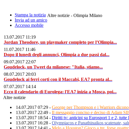
Stampa la notizia
Altre notizie - Olimpia Milano
Invia ad un amico
Accesso mobile
13.07.2017 11:19
Jordan Theodore, un playmaker completo per l’Olimpia...
11.07.2017 11:46
Dopo il lunedì degli annunci, Olimpia a due passi dal...
09.07.2017 22:07
Goudelock, un Tweet da milanese: "Italia, stiamo...
08.07.2017 20:03
Goudelock ai ferri corti con il Maccabi, EA7 pronta al...
07.07.2017 14:14
Ecco il calendario di Eurolega: l'EA7 inizia a Mosca, poi...
Altre notizie
14.07.2017 07:29 -
George per Thompson e i Warriors dicono n
13.07.2017 22:49 -
Il messaggio conciso e deciso di Adam SI
13.07.2017 18:54 -
Diritti tv: anticipi su Eurosport 1 e 2, tutte 
13.07.2017 16:28 -
Olympiacos e Panathinaikos scatenate, s
13.07.2017 14:41 -
Melo a Houston? Gioco a tre, forse quattro