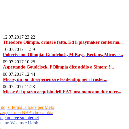
12.07.2017 23:22
Theodore-Olimpia, ormai è fatta. Ed il playmaker conferma...
10.07.2017 11:59
Pokerissimo Olimpia: Goudelock, M'Baye, Bertans, Micov e...
09.07.2017 10:25
Aspettando Goudelock, l’Olimpia dice addio a Simon: è...
08.07.2017 12:44
Micov, un po’ di esperienza e leadership per il roster...
06.07.2017 11:58
Micov è il quarto acquisto dell'EA7, ora mancano due o tre...
o, si ferma la trade per Melo
lver, per una NBA che cambia
le gare live su internet
alutano Weems e Udoh
...