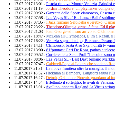
13.07.2017 13:01 -
Pistoia rinnova Moore; Venezia, Brindisi e
13.07.2017 11:19 -
Jordan Theodore, un playmaker completo 
13.07.2017 09:32 -
Gazzetta dello Sport: clamoroso, Caserta 
13.07.2017 07:58 -
Las Vegas SL - 1R - Lonzo Ball è sublime 
13.07.2017 07:35 -
I Jazz firmano Sefolosha e Jerebko, Osma
12.07.2017 23:22 -
Theodore-Olimpia, ormai è fatta. Ed il pl
12.07.2017 21:03 -
Paul George ed il suo arrivo ad Oklahoma 
12.07.2017 18:47 -
McLean all'Olympiacos, Ejim a Kazan, i
12.07.2017 16:22 -
Venezia sogna il colpo, Bertone a Pesaro
12.07.2017 14:11 -
Clamoroso: basta A su Sky, i diritti tv van
12.07.2017 13:00 -
81°puntata: Geri De Rosa, pathos e telecr
12.07.2017 09:52 -
Corriere della Sera: Proli "Le colpe sono m
12.07.2017 08:06 -
Las Vegas SL - Last Day: brillano Markka
12.07.2017 07:47 -
Caldwell-Pope ai Lakers che sondano Ro
11.07.2017 21:31 -
La nuova frontiera oltre la muraglia: il mon
11.07.2017 18:52 -
Hickman al Bamberg, Langford saluta l’Eu
11.07.2017 16:27 -
Detroit, Orlando e Phoenix guardano al fu
11.07.2017 14:54 -
Effettuato il sorteggio: le rivali di Venezia
11.07.2017 13:01 -
Avellino incontra Ragland, la Virtus string