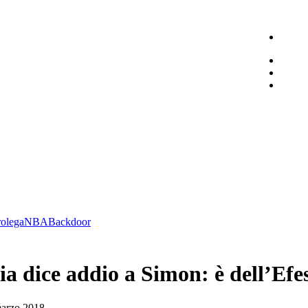
olega
NBA
Backdoor
a dice addio a Simon: è dell’Efe
 marzo 2018