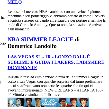
MELO
Le cose nel mercato NBA cambiano con una velocità piuttosto
repentina e ieri pomeriggio vi abbiamo parlato di come Rockets
d ha
e Knicks stessero cercando altre squadre per portare a termine la
a
trade di Carmelo Anthony. Questa notte la situazione è arrivata
a un momento...
NBA SUMMER LEAGUE
di
orio
Domenico Landolfo
i
LAS VEGAS SL - 1R - LONZO BALL È
SUBLIME E GUIDA I LAKERS, LABISSIERE
DOMINANTE
Iniziata la fase ad eliminazione diretta della Summer League in
corso a Las Vegas, con qualche sorpresa dal turno preliminare
e
in cui si affrontavano non certo le squadre che fin qui ci
avevano impressionato. NEW ORLEANS – ATLANTA 105-
95 Vittoria costruita dai Pelicans c...