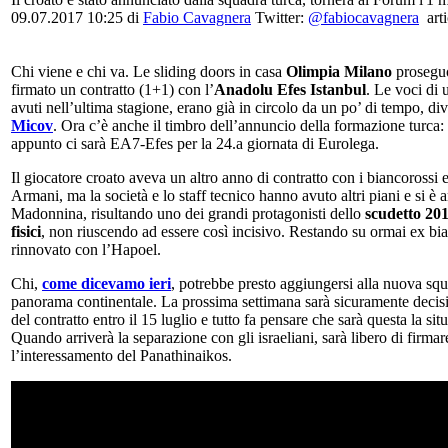
09.07.2017 10:25
di
Fabio Cavagnera
Twitter:
@fabiocavagnera
arti
Chi viene e chi va. Le sliding doors in casa
Olimpia Milano
proseguo
firmato un contratto (1+1) con l’
Anadolu Efes Istanbul
. Le voci di 
avuti nell’ultima stagione, erano già in circolo da un po’ di tempo, d
Micov
. Ora c’è anche il timbro dell’annuncio della formazione turca:
appunto ci sarà EA7-Efes per la 24.a giornata di Eurolega.
Il giocatore croato aveva un altro anno di contratto con i biancorossi
Armani, ma la società e lo staff tecnico hanno avuto altri piani e si è 
Madonnina, risultando uno dei grandi protagonisti dello
scudetto 20
fisici
, non riuscendo ad essere così incisivo. Restando su ormai ex bi
rinnovato con l’Hapoel.
Chi,
come dicevamo ieri
, potrebbe presto aggiungersi alla nuova squ
panorama continentale. La prossima settimana sarà sicuramente decisi
del contratto entro il 15 luglio e tutto fa pensare che sarà questa la si
Quando arriverà la separazione con gli israeliani, sarà libero di firm
l’interessamento del Panathinaikos.