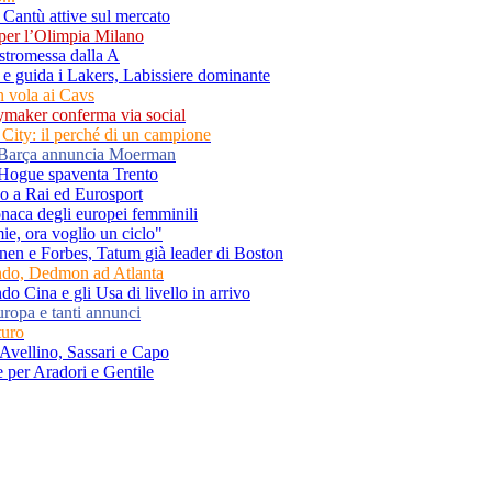
 Cantù attive sul mercato
per l’Olimpia Milano
estromessa dalla A
e guida i Lakers, Labissiere dominante
n vola ai Cavs
aymaker conferma via social
City: il perché di un campione
l Barça annuncia Moerman
, Hogue spaventa Trento
no a Rai ed Eurosport
onaca degli europei femminili
ie, ora voglio un ciclo"
nen e Forbes, Tatum già leader di Boston
ndo, Dedmon ad Atlanta
do Cina e gli Usa di livello in arrivo
ropa e tanti annunci
turo
, Avellino, Sassari e Capo
e per Aradori e Gentile