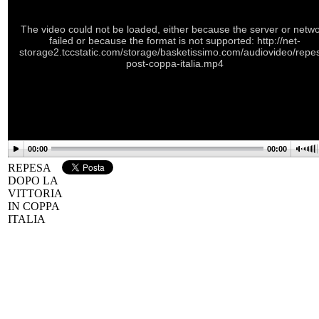
The video could not be loaded, either because the server or netw
failed or because the format is not supported: http://net-
storage2.tccstatic.com/storage/basketissimo.com/audiovideo/repe
post-coppa-italia.mp4
00:00
00:00
REPESA
DOPO LA
VITTORIA
IN COPPA
ITALIA