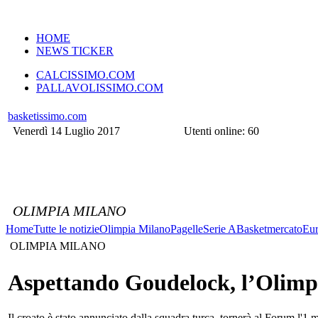
VERSIONE MOBILE
HOME
NEWS TICKER
CALCISSIMO.COM
PALLAVOLISSIMO.COM
basketissimo.com
Venerdì 14 Luglio 2017
Utenti online: 60
OLIMPIA MILANO
Home
Tutte le notizie
Olimpia Milano
Pagelle
Serie A
Basketmercato
Eur
OLIMPIA MILANO
Aspettando Goudelock, l’Olimpi
Il croato è stato annunciato dalla squadra turca, tornerà al Forum l'1