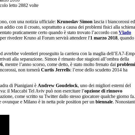
colo letto 2882 volte
no, con una notizia ufficiale:
Krunoslav Simon
lascia i biancorossi e
un addio con il croato, soprattutto a causa dei problemi fisici alla schien
iventato praticamente certo quando è stato trovato l’accordo con
Vlado
 per rivedere Kruno al Forum servirà attendere l'
1 marzo 2018
, quando
 ed avrebbe volentieri proseguito la carriera con la maglia dell’EA7-Emp
arrivati alla separazione. Simon è rimasto due stagioni all’ombra della
16
, mentre l’anno scorso, come detto, è stato molto frenato dai
problem
ancorossi, non tornerà
Curtis Jerrells
: l’eroe dello scudetto 2014 ha
adra di Pianigiani è
Andrew Goudelock
, uno dei migliori esterni del
va: il Maccabi Tel Aviv può non esercitare l’
opzione di rinnovo
tuazione, come scritto su Twitter dallo stesso giocatore qualche giorno fa.
are ovunque e Milano è in netta pole position per un
biennale
. Nonostant