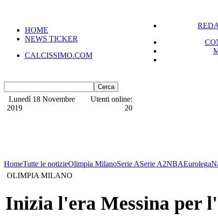
REDA
HOME
NEWS TICKER
CO
CALCISSIMO.COM
Lunedì 18 Novembre
Utenti online:
2019
20
Home
Tutte le notizie
Olimpia Milano
Serie A
Serie A2
NBA
Eurolega
N
OLIMPIA MILANO
Inizia l'era Messina per 