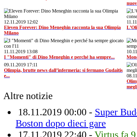
nuovo
12.11.2019 12:02
11.1
Eleven Forever: Dino Meneghin racconta la sua Olimpia
L’Oli
Milano
11.11.2019 13:08
10.1
I "Momenti" di Dino Meneghin e perché ha sempre...
Mond
09.11.2019 17:11
Olimpia, brutte news dall’infermeria: si fermano Gudaitis
e...
08.1
Olimp
megli
Altre notizie
18.11.2019 00:00 -
Super Bud
Boston dopo dieci gare
17.11.2019 22:40 -
Virtus fa 