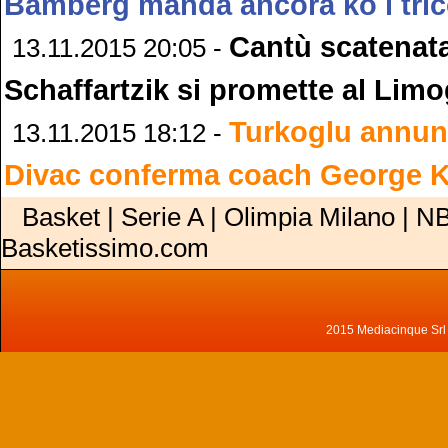
Bamberg manda ancora ko i tric
Cantù scatenata
13.11.2015 20:05 -
Schaffartzik si promette al Lim
Turkoglu annunci
13.11.2015 18:12 -
Divac conferma coach George K
Basket | Serie A | Olimpia Milano | NB
Basketissimo.com
2015 Mediacinque Srl - 