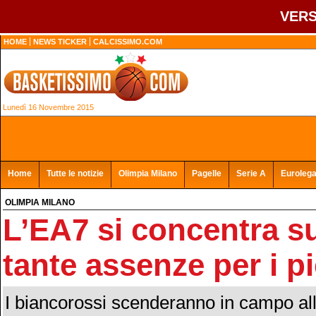
VERS
HOME
NEWS TICKER
CALCISSIMO.COM
Lunedì 16 Novembre 2015
Home
Tutte le notizie
Olimpia Milano
Pagelle
Serie A
Euroleg
OLIMPIA MILANO
L’EA7 si concentra su
tante assenze per i p
I biancorossi scenderanno in campo all