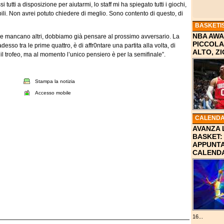
tutti a disposizione per aiutarmi, lo staff mi ha spiegato tutti i giochi,
bili. Non avrei potuto chiedere di meglio. Sono contento di questo, di
BASKETI
NBA AWA
ne mancano altri, dobbiamo già pensare al prossimo avversario. La
PICCOLA
desso tra le prime quattro, è di affr0ntare una partita alla volta, di
ALTO, Z
il trofeo, ma al momento l’unico pensiero è per la semifinale”.
Stampa la notizia
Accesso mobile
CALENDA
AVANZA 
BASKET: 
APPUNTA
CALEND
16...