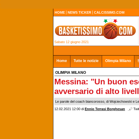
HOME
NEWS TICKER
CALCISSIMO.COM
Sabato 12 giugno 2021
Home
Tutte le notizie
Olimpia Milano
OLIMPIA MILANO
Messina: "Un buon eso
avversario di alto livel
Le parole del coach biancorosso, di Wojciechowski e Leda
12.02.2021 12:00
di
Ennio Terrasi Borghesan
Twit