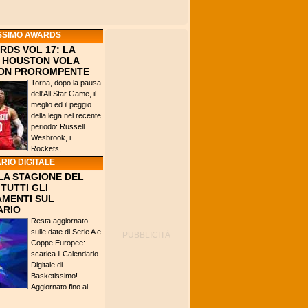
SSIMO AWARDS
RDS VOL 17: LA
 HOUSTON VOLA
ION PROROMPENTE
Torna, dopo la pausa
dell'All Star Game, il
meglio ed il peggio
della lega nel recente
periodo: Russell
Wesbrook, i
Rockets,...
RIO DIGITALE
LA STAGIONE DEL
TUTTI GLI
MENTI SUL
ARIO
Resta aggiornato
sulle date di Serie A e
Coppe Europee:
scarica il Calendario
Digitale di
Basketissimo!
Aggiornato fino al