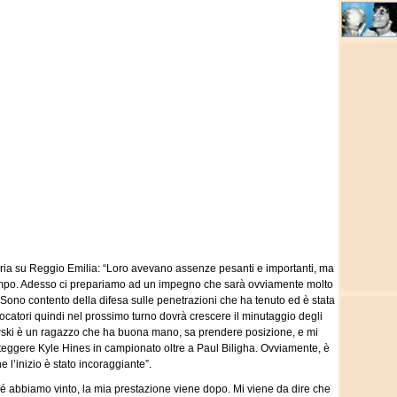
ria su Reggio Emilia: “Loro avevano assenze pesanti e importanti, ma
 campo. Adesso ci prepariamo ad un impegno che sarà ovviamente molto
lo. Sono contento della difesa sulle penetrazioni che ha tenuto ed è stata
ocatori quindi nel prossimo turno dovrà crescere il minutaggio degli
wski è un ragazzo che ha buona mano, sa prendere posizione, e mi
teggere Kyle Hines in campionato oltre a Paul Biligha. Ovviamente, è
e l’inizio è stato incoraggiante”.
 abbiamo vinto, la mia prestazione viene dopo. Mi viene da dire che