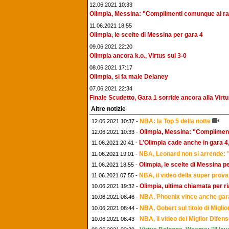
12.06.2021 10:33
Olimpia, Messina: "Complimenti comunque ai ra
11.06.2021 18:55
Olimpia, le scelte di Messina per gara 4
09.06.2021 22:20
Olimpia ancora k.o., Virtus sul 3-0
08.06.2021 17:17
Olimpia, si fa male Delaney
07.06.2021 22:34
Finale Scudetto, Gara 1 sorride ancora alla Virtus
Altre notizie
NBA: la Top 5 della notte
12.06.2021 10:37 -
Olimpia, Messina: "Complimen
12.06.2021 10:33 -
L'Olimpia cade anche in gara 4
11.06.2021 20:41 -
NBA, Leonard non si arrende: "P
11.06.2021 19:01 -
Olimpia, le scelte di Messina p
11.06.2021 18:55 -
NBA, il video della super prov
11.06.2021 07:55 -
Olimpia, ultima chiamata per ri
10.06.2021 19:32 -
NBA, Phoenix vince anche gara
10.06.2021 08:46 -
NBA, Gobert sul titolo di Miglio
10.06.2021 08:44 -
NBA, il video del Miglior Dife
10.06.2021 08:43 -