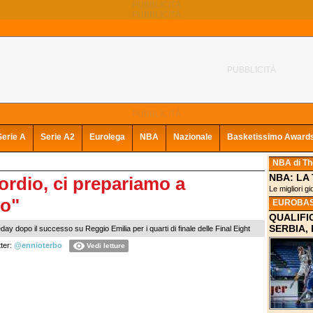
Serie A
Serie A2
Eurolega
NBA
Nazionale
Basketissimo Award
NBA
di T
NBA: LA
rdio, ci prepariamo a
Le migliori gi
lo"
EUROBAS
QUALIFI
SERBIA,
y dopo il successo su Reggio Emilia per i quarti di finale delle Final Eight
ter:
@ennioterbo
Vedi letture