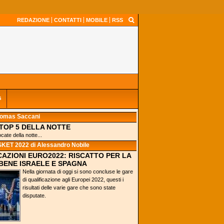
REDAZIONE
CONTATTI
MOBILE
RSS
s
homas Saccani
 TOP 5 DELLA NOTTE
ocate della notte...
KET 2022
di Alessandro Nobile
CAZIONI EURO2022: RISCATTO PER LA
 BENE ISRAELE E SPAGNA
Nella giornata di oggi si sono concluse le gare
di qualificazione agli Europei 2022, questi i
risultati delle varie gare che sono state
disputate.