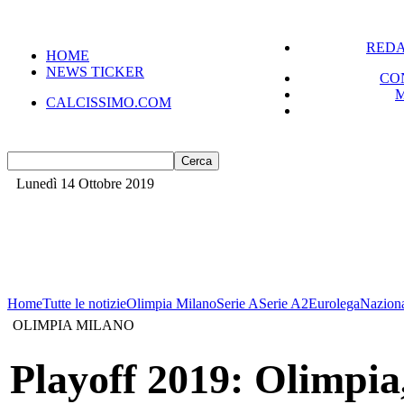
REDA
HOME
NEWS TICKER
CO
CALCISSIMO.COM
Lunedì 14 Ottobre 2019
Home
Tutte le notizie
Olimpia Milano
Serie A
Serie A2
Eurolega
Nazion
OLIMPIA MILANO
Playoff 2019: Olimpia,