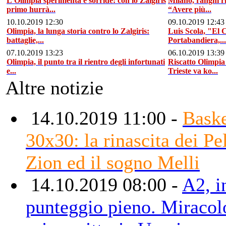
L’Olimpia sperimenta e sorride: con lo Zalgiris
Milano, ranghi ri
primo hurrà...
“Avere più...
10.10.2019 12:30
09.10.2019 12:43
Olimpia, la lunga storia contro lo Zalgiris:
Luis Scola, "El 
battaglie,...
Portabandiera,...
07.10.2019 13:23
06.10.2019 13:39
Olimpia, il punto tra il rientro degli infortunati
Riscatto Olimpia
e...
Trieste va ko...
Altre notizie
14.10.2019 11:00 -
Baske
30x30: la rinascita dei Pel
Zion ed il sogno Melli
14.10.2019 08:00 -
A2, i
punteggio pieno. Miracol