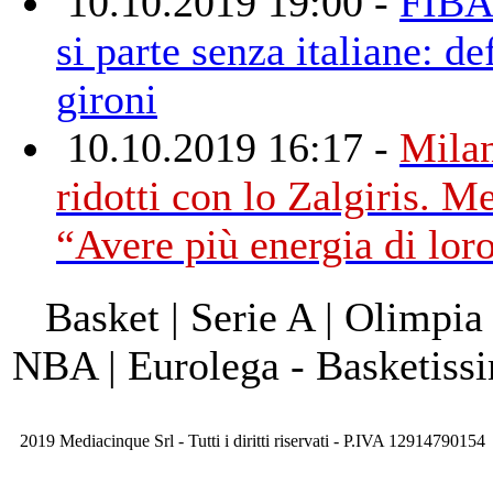
10.10.2019 19:00 -
FIBA
si parte senza italiane: def
gironi
10.10.2019 16:17 -
Milan
ridotti con lo Zalgiris. M
“Avere più energia di lor
Basket | Serie A | Olimpia
NBA | Eurolega - Basketis
2019 Mediacinque Srl - Tutti i diritti riservati - P.IVA 12914790154